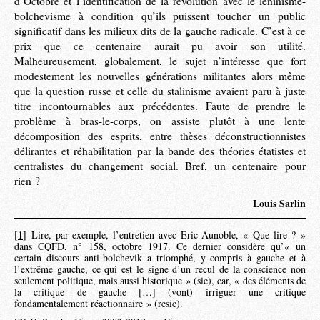
d’Octobre et l’identification de la révolution avec le léninisme-
bolchevisme à condition qu’ils puissent toucher un public
significatif dans les milieux dits de la gauche radicale. C’est à ce
prix que ce centenaire aurait pu avoir son utilité.
Malheureusement, globalement, le sujet n’intéresse que fort
modestement les nouvelles générations militantes alors même
que la question russe et celle du stalinisme avaient paru à juste
titre incontournables aux précédentes. Faute de prendre le
problème à bras-le-corps, on assiste plutôt à une lente
décomposition des esprits, entre thèses déconstructionnistes
délirantes et réhabilitation par la bande des théories étatistes et
centralistes du changement social. Bref, un centenaire pour
rien ?
Louis Sarlin
[
1
]
Lire, par exemple, l’entretien avec Eric Aunoble, « Que lire ? »
dans CQFD, n° 158, octobre 1917. Ce dernier considère qu’« un
certain discours anti-bolchevik a triomphé, y compris à gauche et à
l’extrême gauche, ce qui est le signe d’un recul de la conscience non
seulement politique, mais aussi historique » (sic), car, « des éléments de
la critique de gauche […] (vont) irriguer une critique
fondamentalement réactionnaire » (resic).