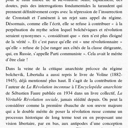
doutes, puis des interrogations fondamentales la taraudent qui
prennent définitivement corps avec la répression de l’insurrection
de Cronstadt et l’amènent à un rejet sans appel du régime.
Désormais, comme elle l’écrit, elle se refuse à contribuer « à la
perpétuation du mythe selon lequel bolchéviques et révolution
seraient synonymes », considérant que « rien n’est plus éloigné
de la vérité ». Et c’est parce qu’elle est « une révolutionnaire »
qu’elle « refuse de [s]se ranger aux côtés de la classe dirigeante,
qui, en Russie, s’appelle Parti communiste ». Cela avait le mérite
d’être clair !
Dans la veine de la critique anarchiste précoce du régime
bolchevik, Libertalia a aussi repris le livre de Voline (1882-
1945), déjà mentionné plus haut. Il s’agit de la contribution de
La Révolution inconnue
Encyclopédie anarchiste
l’auteur de
à l’
La
de Sébastien Faure publiée en 1934 dans un livre collectif,
Véritable Révolution sociale
, jamais réédité depuis. On peut la
considérer comme la première ébauche de son œuvre majeure
qui a le double mérite de poser la révolution russe comme un
processus historique de long terme tout en en proposant une
vision libertaire, par en bas, aux antipodes d’une conception