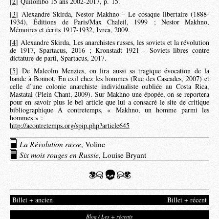
[
2
]
Quilombo 15 ans 2002-2017, p. 15.
[
3
]
Alexandre Skirda, Nestor Makhno – Le cosaque libertaire (1888-
1934), Éditions de Paris/Max Chaleil, 1999 ; Nestor Makhno,
Mémoires et écrits 1917-1932, Ivrea, 2009.
[
4
]
Alexandre Skirda, Les anarchistes russes, les soviets et la révolution
de 1917, Spartacus, 2016 ; Kronstadt 1921 - Soviets libres contre
dictature de parti, Spartacus, 2017.
[
5
]
De Malcolm Menzies, on lira aussi sa tragique évocation de la
bande à Bonnot, En exil chez les hommes (Rue des Cascades, 2007) et
celle d’une colonie anarchiste individualiste oubliée au Costa Rica,
Mastatal (Plein Chant, 2009). Sur Makhno une épopée, on se reportera
pour en savoir plus le bel article que lui a consacré le site de critique
bibliographique À contretemps, « Makhno, un homme parmi les
hommes » :
http://acontretemps.org/spip.php?article645
La Révolution russe
, Voline
Six mois rouges en Russie
, Louise Bryant
Billet + ancien
Billet + récent
Blog / Les + récents