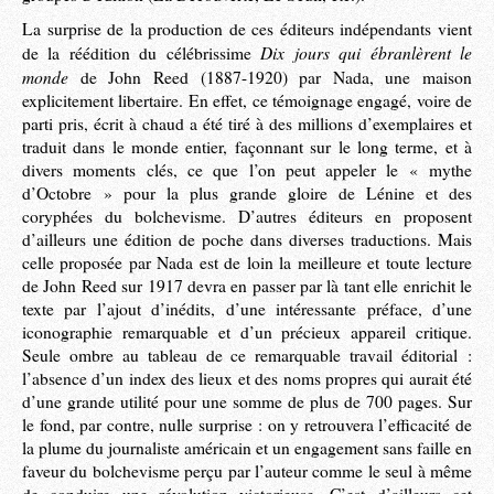
La surprise de la production de ces éditeurs indépendants vient
Dix jours qui ébranlèrent le
de la réédition du célébrissime
monde
de John Reed (1887-1920) par Nada, une maison
explicitement libertaire. En effet, ce témoignage engagé, voire de
parti pris, écrit à chaud a été tiré à des millions d’exemplaires et
traduit dans le monde entier, façonnant sur le long terme, et à
divers moments clés, ce que l’on peut appeler le « mythe
d’Octobre » pour la plus grande gloire de Lénine et des
coryphées du bolchevisme. D’autres éditeurs en proposent
d’ailleurs une édition de poche dans diverses traductions. Mais
celle proposée par Nada est de loin la meilleure et toute lecture
de John Reed sur 1917 devra en passer par là tant elle enrichit le
texte par l’ajout d’inédits, d’une intéressante préface, d’une
iconographie remarquable et d’un précieux appareil critique.
Seule ombre au tableau de ce remarquable travail éditorial :
l’absence d’un index des lieux et des noms propres qui aurait été
d’une grande utilité pour une somme de plus de 700 pages. Sur
le fond, par contre, nulle surprise : on y retrouvera l’efficacité de
la plume du journaliste américain et un engagement sans faille en
faveur du bolchevisme perçu par l’auteur comme le seul à même