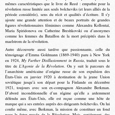
mêmes caractéristiques que le livre de Reed : empathie pour la
révolution russe limitée aux seuls bolcheviks (et leurs alliés de la
période considérée), sens du récit et qualités d’écriture. Il s’y
ajoute une grande attention et de beaux portraits de grandes
figures révolutionnaires féminines comme Alexandra Kollontaï,
Maria Spiridonova ou Catherine Breshkovski ou d’anonymes
comme les femmes du Bataillon de la mort précipités dans le
maelstrom de la révolution.
Autre découverte aussi tardive que passionnante, celle du
témoignage d’Emma Goldmann (1869-1940) paru à New York
My Further Disillusionment in Russia
en 1924,
, traduit sous le
L’Agonie de la Révolution
titre de
. On y suit le parcours de
l’anarchiste américaine d’origine russe de son expulsion des
États-Unis en janvier 1920 à destination de la jeune Union
soviétique jusqu’à son départ pour la Finlande en décembre
1921, toujours avec son ex-compagnon Alexandre Berkman.
D’abord inconditionnelle d’un régime qu’elle a ardemment
défendu aux États-Unis, elle est reçue comme une hôte de
marque qui a ses entrées auprès des dirigeants bolcheviks. On lui
confie même, avec Berkman, la mission de constituer un fond
pour le futur musée de la Révolution. Mais, rapidement, des