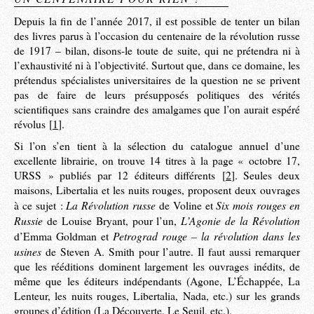
Depuis la fin de l’année 2017, il est possible de tenter un bilan
des livres parus à l’occasion du centenaire de la révolution russe
de 1917 – bilan, disons-le toute de suite, qui ne prétendra ni à
l’exhaustivité ni à l’objectivité. Surtout que, dans ce domaine, les
prétendus spécialistes universitaires de la question ne se privent
pas de faire de leurs présupposés politiques des vérités
scientifiques sans craindre des amalgames que l’on aurait espéré
révolus
[
1
]
.
Si l’on s’en tient à la sélection du catalogue annuel d’une
excellente librairie, on trouve 14 titres à la page « octobre 17,
URSS » publiés par 12 éditeurs différents
[
2
]
. Seules deux
maisons, Libertalia et les nuits rouges, proposent deux ouvrages
La Révolution russe
Six mois rouges en
à ce sujet :
de Voline et
Russie
L’Agonie de la Révolution
de Louise Bryant, pour l’un,
Petrograd rouge – la révolution dans les
d’Emma Goldman et
usines
de Steven A. Smith pour l’autre. Il faut aussi remarquer
que les rééditions dominent largement les ouvrages inédits, de
même que les éditeurs indépendants (Agone, L’Échappée, La
Lenteur, les nuits rouges, Libertalia, Nada, etc.) sur les grands
groupes d’édition (La Découverte, Le Seuil, etc.).