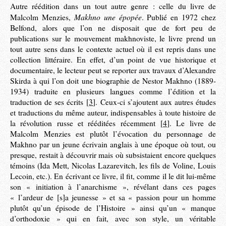
Autre réédition dans un tout autre genre : celle du livre de
Makhno une épopée
Malcolm Menzies,
. Publié en 1972 chez
Belfond, alors que l’on ne disposait que de fort peu de
publications sur le mouvement makhnoviste, le livre prend un
tout autre sens dans le contexte actuel où il est repris dans une
collection littéraire. En effet, d’un point de vue historique et
documentaire, le lecteur peut se reporter aux travaux d’Alexandre
Skirda à qui l’on doit une biographie de Nestor Makhno (1889-
1934) traduite en plusieurs langues comme l’édition et la
traduction de ses écrits
[
3
]
. Ceux-ci s’ajoutent aux autres études
et traductions du même auteur, indispensables à toute histoire de
la révolution russe et rééditées récemment
[
4
]
. Le livre de
Malcolm Menzies est plutôt l’évocation du personnage de
Makhno par un jeune écrivain anglais à une époque où tout, ou
presque, restait à découvrir mais où subsistaient encore quelques
témoins (Ida Mett, Nicolas Lazarevitch, les fils de Voline, Louis
Lecoin, etc.). En écrivant ce livre, il fit, comme il le dit lui-même
son « initiation à l’anarchisme », révélant dans ces pages
« l’ardeur de [s]a jeunesse » et sa « passion pour un homme
plutôt qu’un épisode de l’Histoire » ainsi qu’un « manque
d’orthodoxie » qui en fait, avec son style, un véritable