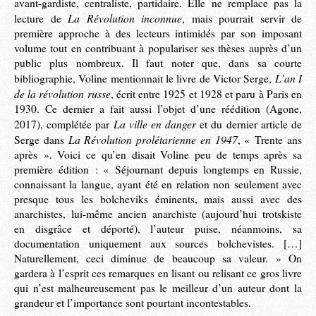
avant-gardiste, centraliste, partidaire. Elle ne remplace pas la
La Révolution inconnue
lecture de
, mais pourrait servir de
première approche à des lecteurs intimidés par son imposant
volume tout en contribuant à populariser ses thèses auprès d’un
public plus nombreux. Il faut noter que, dans sa courte
L’an I
bibliographie, Voline mentionnait le livre de Victor Serge,
de la révolution russe
, écrit entre 1925 et 1928 et paru à Paris en
1930. Ce dernier a fait aussi l’objet d’une réédition (Agone,
La ville en danger
2017), complétée par
et du dernier article de
La Révolution prolétarienne en 1947
Serge dans
, « Trente ans
après ». Voici ce qu’en disait Voline peu de temps après sa
première édition : « Séjournant depuis longtemps en Russie,
connaissant la langue, ayant été en relation non seulement avec
presque tous les bolcheviks éminents, mais aussi avec des
anarchistes, lui-même ancien anarchiste (aujourd’hui trotskiste
en disgrâce et déporté), l’auteur puise, néanmoins, sa
documentation uniquement aux sources bolchevistes. […]
Naturellement, ceci diminue de beaucoup sa valeur. » On
gardera à l’esprit ces remarques en lisant ou relisant ce gros livre
qui n’est malheureusement pas le meilleur d’un auteur dont la
grandeur et l’importance sont pourtant incontestables.