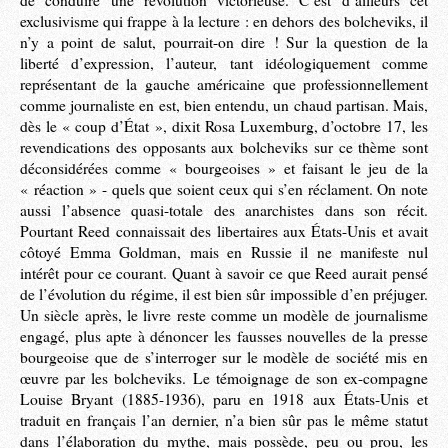
de conduire une révolution victorieuse. C’est d’ailleurs cet
exclusivisme qui frappe à la lecture : en dehors des bolcheviks, il
n’y a point de salut, pourrait-on dire ! Sur la question de la
liberté d’expression, l’auteur, tant idéologiquement comme
représentant de la gauche américaine que professionnellement
comme journaliste en est, bien entendu, un chaud partisan. Mais,
dès le « coup d’État », dixit Rosa Luxemburg, d’octobre 17, les
revendications des opposants aux bolcheviks sur ce thème sont
déconsidérées comme « bourgeoises » et faisant le jeu de la
« réaction » - quels que soient ceux qui s’en réclament. On note
aussi l’absence quasi-totale des anarchistes dans son récit.
Pourtant Reed connaissait des libertaires aux États-Unis et avait
côtoyé Emma Goldman, mais en Russie il ne manifeste nul
intérêt pour ce courant. Quant à savoir ce que Reed aurait pensé
de l’évolution du régime, il est bien sûr impossible d’en préjuger.
Un siècle après, le livre reste comme un modèle de journalisme
engagé, plus apte à dénoncer les fausses nouvelles de la presse
bourgeoise que de s’interroger sur le modèle de société mis en
œuvre par les bolcheviks. Le témoignage de son ex-compagne
Louise Bryant (1885-1936), paru en 1918 aux États-Unis et
traduit en français l’an dernier, n’a bien sûr pas le même statut
dans l’élaboration du mythe, mais possède, peu ou prou, les