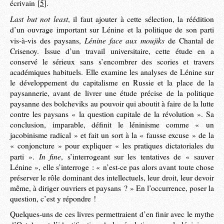
écrivain
[
5
]
.
Last but not least
, il faut ajouter à cette sélection, la réédition
d’un ouvrage important sur Lénine et la politique de son parti
Lénine face aux moujiks
vis-à-vis des paysans,
de Chantal de
Crisenoy. Issue d’un travail universitaire, cette étude en a
conservé le sérieux sans s’encombrer des scories et travers
académiques habituels. Elle examine les analyses de Lénine sur
le développement du capitalisme en Russie et la place de la
paysannerie, avant de livrer une étude précise de la politique
paysanne des bolcheviks au pouvoir qui aboutit à faire de la lutte
contre les paysans « la question capitale de la révolution ». Sa
conclusion, imparable, définit le léninisme comme « un
jacobinisme radical » et fait un sort à la « fausse excuse » de la
« conjoncture » pour expliquer « les pratiques dictatoriales du
In fine
parti ».
, s’interrogeant sur les tentatives de « sauver
Lénine », elle s’interroge : « n’est-ce pas alors avant toute chose
préserver le rôle dominant des intellectuels, leur droit, leur devoir
même, à diriger ouvriers et paysans ? » En l’occurrence, poser la
question, c’est y répondre !
Quelques-uns de ces livres permettraient d’en finir avec le mythe