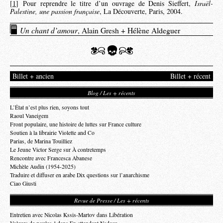
[
1
]
Pour reprendre le titre d’un ouvrage de Denis Sieffert,
Israël-
Palestine, une passion française
, La Découverte, Paris, 2004.
Un chant d’amour
, Alain Gresh + Hélène Aldeguer
Billet + ancien
Billet + récent
Blog / Les + récents
L’État n’est plus rien, soyons tout
Raoul Vaneigem
Front populaire, une histoire de luttes sur France culture
Soutien à la librairie Violette and Co
Parias, de Marina Touilliez
Le Jeune Victor Serge sur À contretemps
Rencontre avec Francesca Abanese
Michèle Audin (1954-2025)
Traduire et diffuser en arabe Dix questions sur l’anarchisme
Ciao Giusti
Revue de Presse / Les + récents
Entretien avec Nicolas Kssis-Martov dans Libération