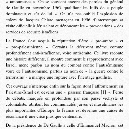
« amoureuses ». On se souvient encore des paroles du général
de Gaulle en novembre 1967 qualifiant les Juifs de « peuple
dominateur et sûr de lui ». On n’a pas oublié l’explosion de
colère de Jacques Chirac menaçant en 1996 d’interrompre sa
visite officielle à Jérusalem et dénonçant les « provocations » des
services de sécurité israéliens.
La France s’est acquis la réputation d’être « pro-arabe » et
« pro-palestinienne ». Certains la décrivent même comme
profondément anti-israélienne, voire antisémite. Ce livre raconte
une histoire différente, il montre comment le rapprochement avec
Israël, mené parfois au nom du combat contre l’antisémitisme
voire de l’antisionisme, parfois au nom de « la guerre contre le
terrorisme » a marqué une rupture avec l’héritage gaulliste.
Cet ouvrage s’interroge enfin sur la façon dont l’affrontement en
Palestine-Israël est devenu une « passion française
[
1
]
». Férue
de débats, marquée en profondeur par son passé vichyste et
colonialiste, abritant les communautés juives et musulmanes les
plus importantes d’Europe, la France est devenue une caisse de
résonance d’une crise plus que centenaire.
De la présidence de De Gaulle à celle d’Emmanuel Macron, cet