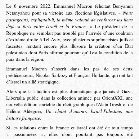
Le 6 novembre 2022, Emmanuel Macron félicitait Benyamin
« Nous
Netanyahou pour sa victoire aux élections législatives.
partageons, expliquait-il, la même volonté de renforcer les liens
déjà si forts entre Israël et la France. »
Le président de la
République ne semblait pas troublé par l’arrivée d’une coalition
d’extrême droite à Tel-Aviv, avec plusieurs suprémacistes juifs et
fascistes, rendant encore plus illusoire la création d’un État
palestinien dont Paris affirme pourtant qu’il est la condition de la
paix dans la région.
Emmanuel Macron s’inscrit dans les pas de ses deux
prédécesseurs, Nicolas Sarkozy et François Hollande, qui ont fait
d’Israël un allié stratégique.
Alors que la situation est plus dramatique que jamais à Gaza,
Libertalia publie dans la collection animée par OrientXXI, une
nouvelle édition enrichie du récit graphique d’Alain Gresh et de
Un chant d’amour, Israël-Palestine, une
Hélène Aldeguer,
histoire française
.
Si les relations entre la France et Israël ont été de tout temps
« passionnées », elles n’ont pourtant pas toujours été