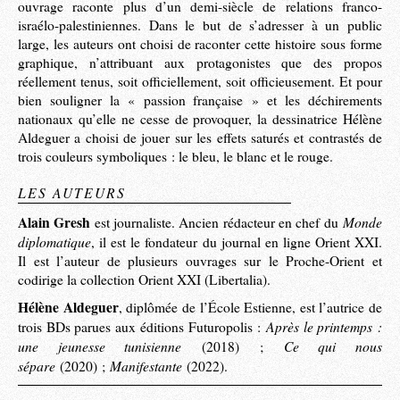
ouvrage raconte plus d’un demi-siècle de relations franco-
israélo-palestiniennes. Dans le but de s’adresser à un public
large, les auteurs ont choisi de raconter cette histoire sous forme
graphique, n’attribuant aux protagonistes que des propos
réellement tenus, soit officiellement, soit officieusement. Et pour
bien souligner la « passion française » et les déchirements
nationaux qu’elle ne cesse de provoquer, la dessinatrice Hélène
Aldeguer a choisi de jouer sur les effets saturés et contrastés de
trois couleurs symboliques : le bleu, le blanc et le rouge.
LES AUTEURS
Alain Gresh
Monde
est journaliste. Ancien rédacteur en chef du
diplomatique
, il est le fondateur du journal en ligne Orient XXI.
Il est l’auteur de plusieurs ouvrages sur le Proche-Orient et
codirige la collection Orient XXI (Libertalia).
Hélène Aldeguer
, diplômée de l’École Estienne, est l’autrice de
Après le printemps :
trois BDs parues aux éditions Futuropolis :
une jeunesse tunisienne
Ce qui nous
(2018) ;
sépare
Manifestante
(2020) ;
(2022).