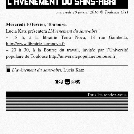
L’AVÈNEMENT DU SANS-ABRI
mercredi 10 février 2016 @ Toulouse (31)
Mercredi 10 février, Toulouse.
L’Avènement du sans-abri
Lucia Katz présentera
:
–
18 h, à la librairie Terra Nova, 18 rue Gambetta,
http://www.librairie-terranova.fr
–
20 h 30, à la Bourse du travail, invitée par l’Université
populaire de Toulouse
http://universitepopulairetoulouse.fr
L’avènement du
sans-abri
, Lucia Katz
Tous les rendez-vous