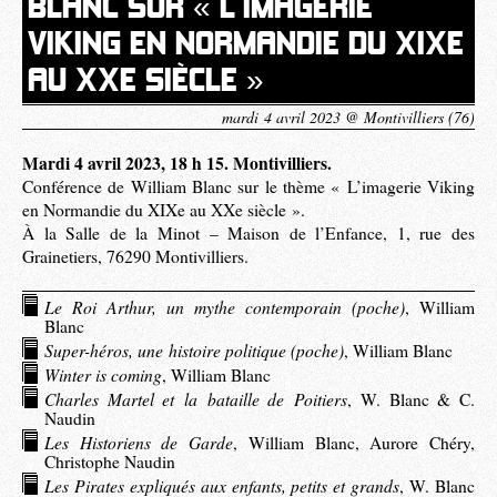
BLANC SUR « L’IMAGERIE
VIKING EN NORMANDIE DU XIXE
AU XXE SIÈCLE »
mardi 4 avril 2023 @ Montivilliers (76)
Mardi 4 avril 2023, 18 h 15. Montivilliers.
Conférence de William Blanc sur le thème « L’imagerie Viking
en Normandie du XIXe au XXe siècle ».
À la Salle de la Minot – Maison de l’Enfance, 1, rue des
Grainetiers, 76290 Montivilliers.
Le Roi Arthur, un mythe contemporain (poche)
, William
Blanc
Super-héros, une histoire politique (poche)
, William Blanc
Winter is coming
, William Blanc
Charles Martel et la bataille de Poitiers
, W. Blanc & C.
Naudin
Les Historiens de Garde
, William Blanc, Aurore Chéry,
Christophe Naudin
Les Pirates expliqués aux enfants, petits et grands
, W. Blanc