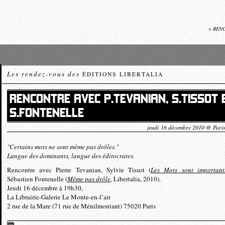
>
RENC
Les rendez-vous des
ÉDITIONS LIBERTALIA
RENCONTRE AVEC P.TEVANIAN, S.TISSOT 
S.FONTENELLE
jeudi 16 décembre 2010 @ Pari
"Certains mots ne sont même pas drôles."
Langue des dominants, langue des éditocrates.
Rencontre avec Pierre Tevanian, Sylvie Tissot (
Les Mots sont important
Sébastien Fontenelle (
Même pas drôle
, Libertalia, 2010).
Jeudi 16 décembre à 19h30,
La Librairie-Galerie Le Monte-en-l’air
2 rue de la Mare (71 rue de Ménilmontant) 75020 Paris