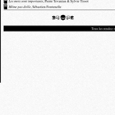
Les mots sont importants
, Pierre Tevanian & Sylvie Tissot
Même pas drôle
, Sébastien Fontenelle
Tous les rendez-