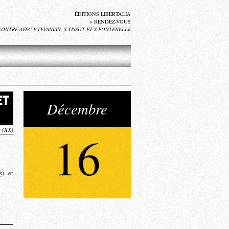
ÉDITIONS LIBERTALIA
>
RENDEZ-VOUS
ONTRE AVEC P.TEVANIAN, S.TISSOT ET S.FONTENELLE
ET
Décembre
s (XX)
16
s
) et