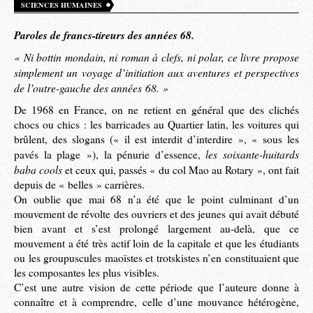
SCIENCES HUMAINES
Paroles de francs-tireurs des années 68.
« Ni bottin mondain, ni roman à clefs, ni polar, ce livre propose
simplement un voyage d’initiation aux aventures et perspectives
de l’outre-gauche des années 68. »
De 1968 en France, on ne retient en général que des clichés
chocs ou chics : les barricades au Quartier latin, les voitures qui
brûlent, des slogans (« il est interdit d’interdire », « sous les
les soixante-huitards
pavés la plage »), la pénurie d’essence,
baba cools
et ceux qui, passés « du col Mao au Rotary », ont fait
depuis de « belles » carrières.
On oublie que mai 68 n’a été que le point culminant d’un
mouvement de révolte des ouvriers et des jeunes qui avait débuté
bien avant et s’est prolongé largement au-delà, que ce
mouvement a été très actif loin de la capitale et que les étudiants
ou les groupuscules maoïstes et trotskistes n’en constituaient que
les composantes les plus visibles.
C’est une autre vision de cette période que l’auteure donne à
connaître et à comprendre, celle d’une mouvance hétérogène,