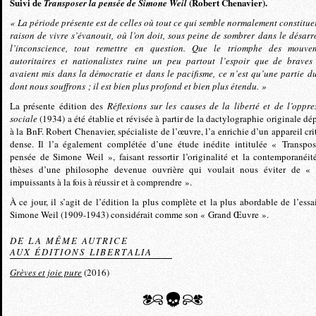
Suivi de
(Robert Chenavier).
Transposer la pensée de Simone Weil
« La période présente est de celles où tout ce qui semble normalement constitue
raison de vivre s’évanouit, où l’on doit, sous peine de sombrer dans le désarr
l’inconscience, tout remettre en question. Que le triomphe des mouve
autoritaires et nationalistes ruine un peu partout l’espoir que de braves
avaient mis dans la démocratie et dans le pacifisme, ce n’est qu’une partie d
dont nous souffrons ; il est bien plus profond et bien plus étendu. »
La présente édition des
Réflexions sur les causes de la liberté et de l’oppre
sociale
(1934) a été établie et révisée à partir de la dactylographie originale dé
à la BnF. Robert Chenavier, spécialiste de l’œuvre, l’a enrichie d’un appareil cri
dense. Il l’a également complétée d’une étude inédite intitulée « Transpos
pensée de Simone Weil », faisant ressortir l’originalité et la contemporanéit
thèses d’une philosophe devenue ouvrière qui voulait nous éviter de « 
impuissants à la fois à réussir et à comprendre ».
À ce jour, il s’agit de l’édition la plus complète et la plus abordable de l’essa
Simone Weil (1909-1943) considérait comme son « Grand Œuvre ».
DE LA MÊME AUTRICE
AUX ÉDITIONS LIBERTALIA
Grèves et joie pure
(2016)