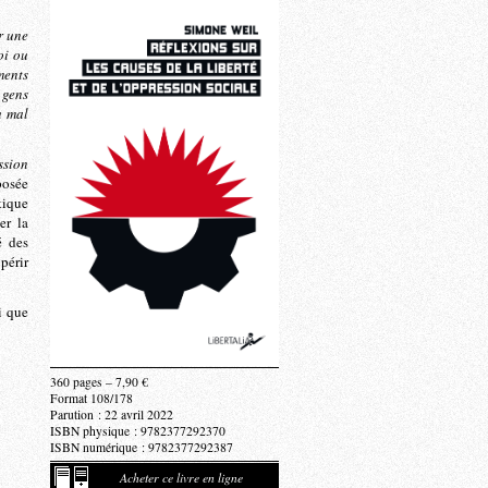
r une
oi ou
ments
 gens
u mal
ssion
posée
tique
er la
é des
périr
i que
360 pages – 7,90 €
Format 108/178
Parution : 22 avril 2022
ISBN physique : 9782377292370
ISBN numérique : 9782377292387
Acheter ce livre en ligne