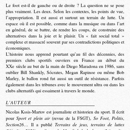
Le foot est-il de gauche ou de droite ? La question ne se pose
plus vraiment. Les deux. Selon les contextes, les points de vue,
l’appropriation. Il est aussi et surtout un terrain de lutte. Un
espace où il est possible, comme dans la musique ou dans l’art
en général, de se battre, de rendre les coups, de construire des
alternatives dans la joie et le plaisir. Un « fait social total »
complexe et massacré souvent par ses contradictions politiques et
économiques.
L’histoire nous apprend pourtant qu’au fil des décennies, des
premiers clubs sportifs ouvriers en France au début du
XXe siècle au but de la main de Diego Maradona en 1986, sans
oublier Bill Shankly, Sócrates, Megan Rapinoe ou même Bob
Marley, le ballon rond fut aussi un outil de résistance. Parfois
également dans les tribunes avec le mouvement ultra ou dans les
clubs alternatifs qui essaiment à travers le monde.
L’AUTEUR
Nicolas Kssis-Martov est journaliste et historien du sport. Il écrit
Sport et plein air
So Foot
Politis
pour
(revue de la FSGT),
,
,
Section26
Terrains de jeux, terrains de luttes
… Il a publié