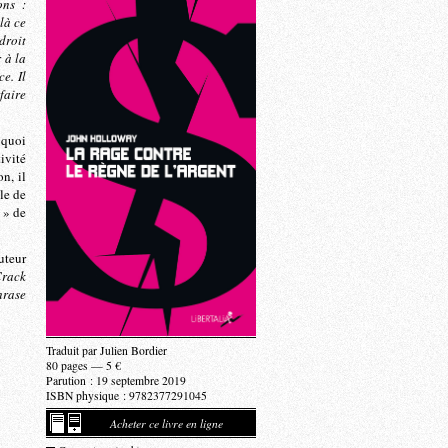
ons :
là ce
droit
r à la
e. Il
faire
 quoi
ivité
n, il
le de
 » de
uteur
rack
hrase
Traduit par Julien Bordier
80 pages — 5 €
Parution : 19 septembre 2019
ISBN physique : 9782377291045
Acheter ce livre en ligne