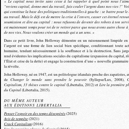
« Le capital nous invite sans cesse à lui rappeler à quel point nous l’aim
“reviens capital, donne-moi du travail, fais couler l’argent dans nos vies !” Voi
qui constitue la base des politiques traditionnelles à gauche : se battre pour le 
au travail. Mais le défi est de mettre la crise à l’envers, casser cet éternel retou
soumission et dire au capital : nous refusons de devenir des robots à ton servic
est maintenant temps pour toi de te retirer parce que nous avons autre chose à 
de nos vies. Nous voulons créer un monde qui a un sens. »
Dans ce petit livre, John Holloway démontre en un raisonnement limpide en
l’argent est une forme de lien social bien spécifique, conditionnant toute act
humaine, tendant nécessairement à la souffrance et à la destruction. Sans jargo
rend évidentes les implications sociales du capitalisme (expansion du capital, rô
l’État et crise de la dette) et engage la construction d’une « nouvelle grammaire
la révolte.
John Holloway, né en 1947, est un politologue irlandais proche des zapatistes, a
de
Changer le monde sans prendre le pouvoir
(Syllepse/Lux, 2008),
C
Capitalism, 33 thèses contre le capital
(Libertalia, 2012) et
Lire la première p
du Capital
(Libertalia, 2015).
DU MÊME AUTEUR
AUX ÉDITIONS LIBERTALIA
Penser l’espoir en des temps désespérés
(2025)
Avis de tempête
(2021)
Crack Capitalism
(2016)