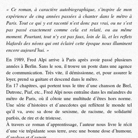
« Ce roman, à caractère autobiographique, s’inspire de mon
expérience de cinq années passées à chanter dans le métro à
Paris. Tout ce qui y est raconté n’est donc pas vrai, ou ne s’est
pas passé exactement comme cela est relaté, ou au même
moment. Pourtant, tout n’y est pas faux, loin de là, et les reflets
blafards des néons qui ont éclairé cette époque nous illuminent
encore aujourd’hui. »
En 1989, Fred Alpi arrive à Paris après avoir passé plusieurs
années à Berlin. Sans le sou, il trouve un poste dans une agence
de communication. Très vite, il démissionne, et, pour assurer le
loyer, prend sa guitare et descend dans le métro.
En 17 chapitres, qui portent tous le titre d’une chanson de Brel,
Dutronc, Piaf, etc., Fred Alpi nous entraîne dans les méandres du
métro de Paris, où il côtoie une multitude d’êtres hors norme.
Une série d’histoires et d’anecdotes qui reflètent le monde tel
qu’il va, avec sa dose de sexisme, de racisme, de solidarité
parfois, de rire et de tristesse.
À travers ce roman d’apprentissage, l’auteur nous livre le récit
d’une vie trépidante sous terre, avec une bonne dose d’humour,
d’analyse et d’espoir.