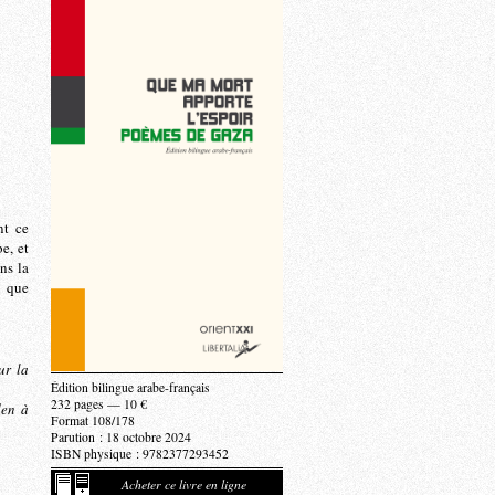
nt ce
e, et
ns la
u que
ur la
Édition bilingue arabe-français
232 pages — 10 €
den à
Format 108/178
Parution : 18 octobre 2024
ISBN physique : 9782377293452
Acheter ce livre en ligne