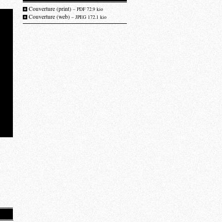
Couverture (print)
– PDF 72.9 kio
Couverture (web)
– JPEG 172.1 kio