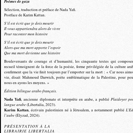
Poèmes de gaza
Sélection, traduction et préface de Nada Yafi.
Postface de Karim Kattan.
S’il est écrit que je dois mourir
Il vous appartiendra alors de vivre
Pour raconter mon histoire
S’il est écrit que je dois mourir
Alors que ma mort apporte l’espoir
Que ma mort devienne une histoire
Bouleversants de courage et d’humanité, les cinquante textes qui compose
recueil témoignent de la force de la poésie, forme privilégiée de la culture arab
confirment que la vie finit toujours par l’emporter sur la mort : « Car nous aimo
vie, disait Mahmoud Darwich, poète emblématique de la Palestine, pour pe
nous en ayons les moyens. »
Édition bilingue arabe-français.
Nada Yafi
, ancienne diplomate et interprète en arabe, a publié
Plaidoyer po
langue arabe
(Libertalia, 2023).
Karim Kattan
, écrivain palestinien né à Jérusalem, a notamment publié
L’E
l’aube
(Élyzad, 2024).
PRÉSENTATION À LA
LIBRAIRIE LIBERTALIA