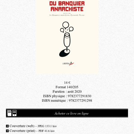
14 €
Format 140/205
Parution : août 2020
ISBN physique : 9782377291830
ISBN numérique : 9782377291298
Acheter ce livre en ligne
Couverture (web)
– JPEG 133.1 kio
Couverture (print)
– PDF 41.6 kio