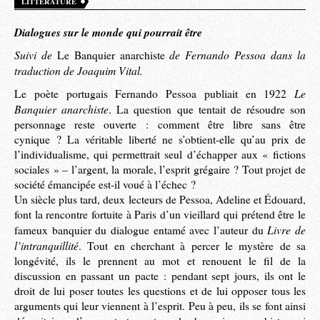
LITTÉRATURE
Dialogues sur le monde qui pourrait être
Suivi de
de Fernando Pessoa dans la
Le Banquier anarchiste
traduction de Joaquim Vital.
Le
Le poète portugais Fernando Pessoa publiait en 1922
Banquier anarchiste
. La question que tentait de résoudre son
personnage reste ouverte : comment être libre sans être
cynique ? La véritable liberté ne s’obtient-elle qu’au prix de
l’individualisme, qui permettrait seul d’échapper aux « fictions
sociales » – l’argent, la morale, l’esprit grégaire ? Tout projet de
société émancipée est-il voué à l’échec ?
Un siècle plus tard, deux lecteurs de Pessoa, Adeline et Édouard,
font la rencontre fortuite à Paris d’un vieillard qui prétend être le
Livre de
fameux banquier du dialogue entamé avec l’auteur du
l’intranquillité
. Tout en cherchant à percer le mystère de sa
longévité, ils le prennent au mot et renouent le fil de la
discussion en passant un pacte : pendant sept jours, ils ont le
droit de lui poser toutes les questions et de lui opposer tous les
arguments qui leur viennent à l’esprit. Peu à peu, ils se font ainsi