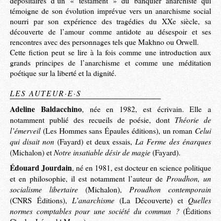
dépositaires d’un « testament » du banquier anarchiste qui
témoigne de son évolution imprévue vers un anarchisme social
nourri par son expérience des tragédies du XXe siècle, sa
découverte de l’amour comme antidote au désespoir et ses
rencontres avec des personnages tels que Makhno ou Orwell.
Cette fiction peut se lire à la fois comme une introduction aux
grands principes de l’anarchisme et comme une méditation
poétique sur la liberté et la dignité.
LES AUTEUR·E·S
Adeline Baldacchino
, née en 1982, est écrivain. Elle a
Théorie de
notamment publié des recueils de poésie, dont
l’émerveil
Celui
(Les Hommes sans Épaules éditions), un roman
qui disait non
La Ferme des énarques
(Fayard) et deux essais,
Notre insatiable désir de magie
(Michalon) et
(Fayard).
Édouard Jourdain
, né en 1981, est docteur en science politique
Proudhon, un
et en philosophie, il est notamment l’auteur de
socialisme libertaire
Proudhon contemporain
(Michalon),
L’anarchisme
Quelles
(CNRS Éditions),
(La Découverte) et
normes comptables pour une société du commun ?
(Éditions