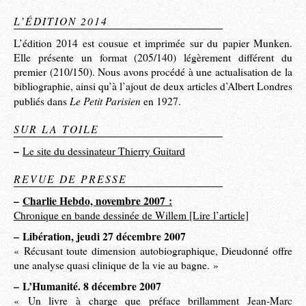
L’ÉDITION 2014
L’édition 2014 est cousue et imprimée sur du papier Munken.
Elle présente un format (205/140) légèrement différent du
premier (210/150). Nous avons procédé à une actualisation de la
bibliographie, ainsi qu’à l’ajout de deux articles d’Albert Londres
Le Petit Parisien
publiés dans
en 1927.
SUR LA TOILE
–
Le site du dessinateur Thierry Guitard
REVUE DE PRESSE
–
Charlie Hebdo, novembre 2007 :
Chronique en bande dessinée de Willem [Lire l’article]
–
Libération, jeudi 27 décembre 2007
« Récusant toute dimension autobiographique, Dieudonné offre
une analyse quasi clinique de la vie au bagne. »
–
L’Humanité. 8 décembre 2007
« Un livre à charge que préface brillamment Jean-Marc