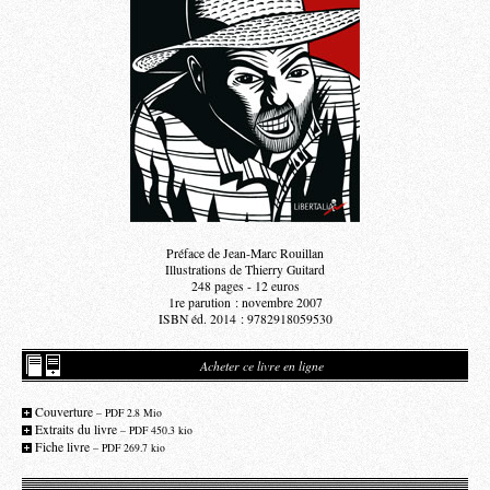
Préface de Jean-Marc Rouillan
Illustrations de Thierry Guitard
248 pages - 12 euros
1re parution : novembre 2007
ISBN éd. 2014 : 9782918059530
Acheter ce livre en ligne
Couverture
– PDF 2.8 Mio
Extraits du livre
– PDF 450.3 kio
Fiche livre
– PDF 269.7 kio