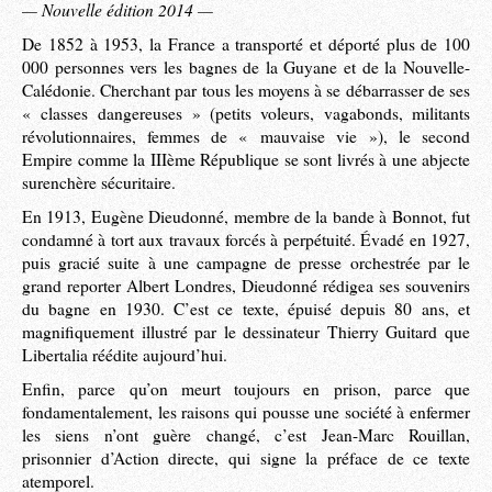
— Nouvelle édition 2014 —
De 1852 à 1953, la France a transporté et déporté plus de 100
000 personnes vers les bagnes de la Guyane et de la Nouvelle-
Calédonie. Cherchant par tous les moyens à se débarrasser de ses
« classes dangereuses » (petits voleurs, vagabonds, militants
révolutionnaires, femmes de « mauvaise vie »), le second
Empire comme la IIIème République se sont livrés à une abjecte
surenchère sécuritaire.
En 1913, Eugène Dieudonné, membre de la bande à Bonnot, fut
condamné à tort aux travaux forcés à perpétuité. Évadé en 1927,
puis gracié suite à une campagne de presse orchestrée par le
grand reporter Albert Londres, Dieudonné rédigea ses souvenirs
du bagne en 1930. C’est ce texte, épuisé depuis 80 ans, et
magnifiquement illustré par le dessinateur Thierry Guitard que
Libertalia réédite aujourd’hui.
Enfin, parce qu’on meurt toujours en prison, parce que
fondamentalement, les raisons qui pousse une société à enfermer
les siens n’ont guère changé, c’est Jean-Marc Rouillan,
prisonnier d’Action directe, qui signe la préface de ce texte
atemporel.