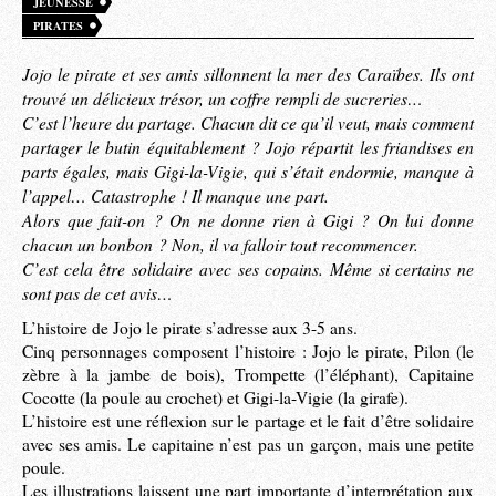
JEUNESSE
PIRATES
Jojo le pirate et ses amis sillonnent la mer des Caraïbes. Ils ont
trouvé un délicieux trésor, un coffre rempli de sucreries…
C’est l’heure du partage. Chacun dit ce qu’il veut, mais comment
partager le butin équitablement ? Jojo répartit les friandises en
parts égales, mais Gigi-la-Vigie, qui s’était endormie, manque à
l’appel… Catastrophe ! Il manque une part.
Alors que fait-on ? On ne donne rien à Gigi ? On lui donne
chacun un bonbon ? Non, il va falloir tout recommencer.
C’est cela être solidaire avec ses copains. Même si certains ne
sont pas de cet avis…
L’histoire de Jojo le pirate s’adresse aux 3-5 ans.
Cinq personnages composent l’histoire : Jojo le pirate, Pilon (le
zèbre à la jambe de bois), Trompette (l’éléphant), Capitaine
Cocotte (la poule au crochet) et Gigi-la-Vigie (la girafe).
L’histoire est une réflexion sur le partage et le fait d’être solidaire
avec ses amis. Le capitaine n’est pas un garçon, mais une petite
poule.
Les illustrations laissent une part importante d’interprétation aux