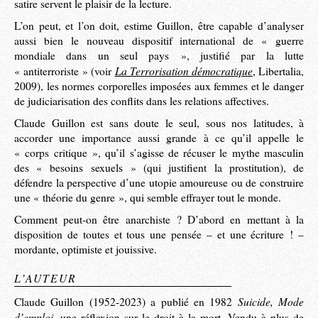
satire servent le plaisir de la lecture.
L’on peut, et l’on doit, estime Guillon, être capable d’analyser
aussi bien le nouveau dispositif international de « guerre
mondiale dans un seul pays », justifié par la lutte
La Terrorisation démocratique
« antiterroriste » (voir
, Libertalia,
2009), les normes corporelles imposées aux femmes et le danger
de judiciarisation des conflits dans les relations affectives.
Claude Guillon est sans doute le seul, sous nos latitudes, à
accorder une importance aussi grande à ce qu’il appelle le
« corps critique », qu’il s’agisse de récuser le mythe masculin
des « besoins sexuels » (qui justifient la prostitution), de
défendre la perspective d’une utopie amoureuse ou de construire
une « théorie du genre », qui semble effrayer tout le monde.
Comment peut-on être anarchiste ? D’abord en mettant à la
disposition de toutes et tous une pensée – et une écriture ! –
mordante, optimiste et jouissive.
L’AUTEUR
Suicide, Mode
Claude Guillon (1952-2023) a publié en 1982
d’emploi
, une réflexion sur le droit à la mort. Vendu à plus de