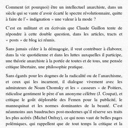
Comment (et pourquoi) être un intellectuel anarchiste, dans un
siècle qui se vante d’avoir écarté le spectre révolutionnaire, quitte
à faire de l’« indignation » une valeur à la mode ?
C’est en militant et en écrivain que Claude Guillon tente de
répondre à cette double question, dans les articles, tracts et
« posts » de blog ici réunis.
Sans jamais céder à la démagogie, il veut contribuer à élaborer,
dans la vie quotidienne et dans les luttes auxquelles il participe,
une théorie anarchiste à la portée de toutes et de tous, une pensée
critique libertaire, une philosophie pratique.
Sans égards pour les dogmes de la radicalité ou de l’anarchisme,
et ceux qui les incarnent, il dialogue vivement avec les
admirateurs de Noam Chomsky et les « casseurs » de Poitiers,
ridiculise gentiment le père d’un anonyme célèbre (J. Coupat), et
critique le goût déplorable des Femen pour la publicité, le
mannequinat et les normes dominantes de la beauté. C’est
néanmoins aux baudruches post-modernes qu’il réserve ses traits
les plus acérés (Michel Onfray), ce qui nous vaut de belles pages
polémiques, qui rappellent que de tout temps la critique et la