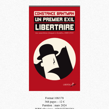
Format 108/178
368 pages – 12 €
Parution : mars 2024
ISBN physique : 9782377293254