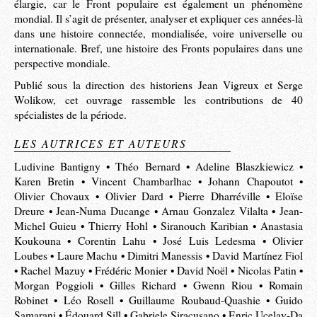
élargie, car le Front populaire est également un phénomène
mondial. Il s’agit de présenter, analyser et expliquer ces années-là
dans une histoire connectée, mondialisée, voire universelle ou
internationale. Bref, une histoire des Fronts populaires dans une
perspective mondiale.
Publié sous la direction des historiens Jean Vigreux et Serge
Wolikow, cet ouvrage rassemble les contributions de 40
spécialistes de la période.
LES AUTRICES ET AUTEURS
Ludivine Bantigny • Théo Bernard • Adeline Blaszkiewicz •
Karen Bretin • Vincent Chambarlhac • Johann Chapoutot •
Olivier Chovaux • Olivier Dard • Pierre Dharréville • Eloïse
Dreure • Jean-Numa Ducange • Arnau Gonzalez Vilalta • Jean-
Michel Guieu • Thierry Hohl • Siranouch Karibian • Anastasia
Koukouna • Corentin Lahu • José Luis Ledesma • Olivier
Loubes • Laure Machu • Dimitri Manessis • David Martínez Fiol
• Rachel Mazuy • Frédéric Monier • David Noël • Nicolas Patin •
Morgan Poggioli • Gilles Richard • Gwenn Riou • Romain
Robinet • Léo Rosell • Guillaume Roubaud-Quashie • Guido
Samarani • Édouard Sill • Gabriele Siracusano • Enric Ucelay-Da