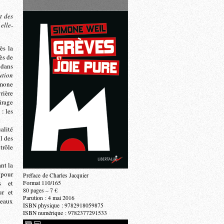
t des
elle-
ès la
ès de
 dans
ution
imone
rière
irage
 : les
alité
l des
trôle
ant la
 pour
Préface de Charles Jacquier
ls et
Format 110/165
80 pages – 7 €
ur et
Parution : 4 mai 2016
veaux
ISBN physique : 9782918059875
ISBN numérique : 9782377291533