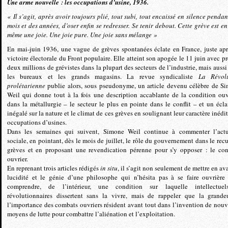
Une arme nouvelle : les occupations d’usine, 1936.
« Il s’agit, après avoir toujours plié, tout subi, tout encaissé en silence pendan
mois et des années, d’oser enfin se redresser. Se tenir debout. Cette grève est en 
même une joie. Une joie pure. Une joie sans mélange »
En mai-juin 1936, une vague de grèves spontanées éclate en France, juste apr
victoire électorale du Front populaire. Elle atteint son apogée le 11 juin avec pr
deux millions de grévistes dans la plupart des secteurs de l’industrie, mais aussi
les bureaux et les grands magasins. La revue syndicaliste
La Révol
prolétarienne
publie alors, sous pseudonyme, un article devenu célèbre de S
Weil qui donne tout à la fois une description accablante de la condition ouv
dans la métallurgie – le secteur le plus en pointe dans le conflit – et un écla
inégalé sur la nature et le climat de ces grèves en soulignant leur caractère inédit
occupations d’usines.
Dans les semaines qui suivent, Simone Weil continue à commenter l’actu
sociale, en pointant, dès le mois de juillet, le rôle du gouvernement dans le recu
grèves et en proposant une revendication pérenne pour s’y opposer : le con
ouvrier.
En reprenant trois articles rédigés
in situ
, il s’agit non seulement de mettre en av
lucidité et le génie d’une philosophe qui n’hésita pas à se faire ouvrière
comprendre, de l’intérieur, une condition sur laquelle intellectue
révolutionnaires dissertent sans la vivre, mais de rappeler que la grande
l’importance des combats ouvriers résident avant tout dans l’invention de nou
moyens de lutte pour combattre l’aliénation et l’exploitation.