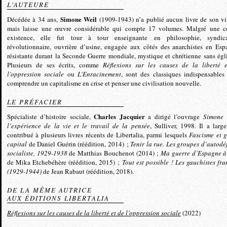
L’AUTEURE
Simone Weil
Décédée à 34 ans,
(1909-1943) n’a publié aucun livre de son vi
mais laisse une œuvre considérable qui compte 17 volumes. Malgré une c
existence, elle fut tour à tour enseignante en philosophie, syndica
révolutionnaire, ouvrière d’usine, engagée aux côtés des anarchistes en Esp
résistante durant la Seconde Guerre mondiale, mystique et chrétienne sans ég
Plusieurs de ses écrits, comme
Réflexions sur les causes de la liberté 
l’oppression sociale
ou
L’Enracinement
, sont des classiques indispensables
comprendre un capitalisme en crise et penser une civilisation nouvelle.
LE PRÉFACIER
Charles Jacquier
Spécialiste d’histoire sociale,
a dirigé l’ouvrage
Simone 
l’expérience de la vie et le travail de la pensée
, Sulliver, 1998. Il a larg
contribué à plusieurs livres récents de Libertalia, parmi lesquels
Fascisme et 
capital
de Daniel Guérin (réédition, 2014) ;
Tenir la rue. Les groupes d’autodé
socialiste, 1929-1938
de Matthias Bouchenot (2014) ;
Ma guerre d’Espagne à
de Mika Etchebéhère (réédition, 2015) ;
Tout est possible ! Les gauchistes fra
(1929-1944)
de Jean Rabaut (réédition, 2018).
DE LA MÊME AUTRICE
AUX ÉDITIONS LIBERTALIA
Réflexions sur les causes de la liberté et de l’oppression sociale
(2022)