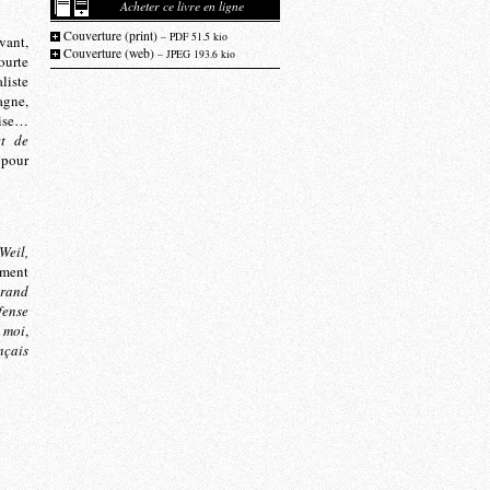
Acheter ce livre en ligne
Couverture (print)
– PDF 51.5 kio
vant,
Couverture (web)
– JPEG 193.6 kio
ourte
liste
agne,
lise…
et de
 pour
Weil,
ement
grand
fense
 moi
,
nçais