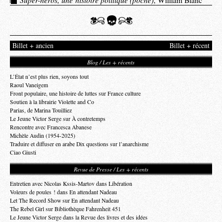
Billet + ancien
Billet + récent
Blog / Les + récents
L’État n’est plus rien, soyons tout
Raoul Vaneigem
Front populaire, une histoire de luttes sur France culture
Soutien à la librairie Violette and Co
Parias, de Marina Touilliez
Le Jeune Victor Serge sur À contretemps
Rencontre avec Francesca Abanese
Michèle Audin (1954-2025)
Traduire et diffuser en arabe Dix questions sur l’anarchisme
Ciao Giusti
Revue de Presse / Les + récents
Entretien avec Nicolas Kssis-Martov dans Libération
Voleurs de poules ! dans En attendant Nadeau
Let The Record Show sur En attendant Nadeau
The Rebel Girl sur Bibliothèque Fahrenheit 451
Le Jeune Victor Serge dans la Revue des livres et des idées