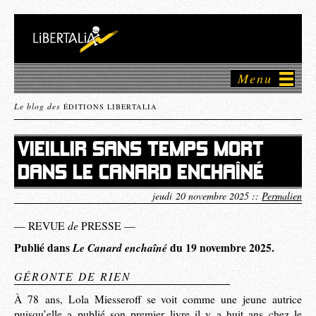
Menu
Le blog des
ÉDITIONS LIBERTALIA
VIEILLIR SANS TEMPS MORT
DANS LE CANARD ENCHAÎNÉ
jeudi 20 novembre 2025 ::
Permalien
de
— REVUE
PRESSE —
Publié dans
Le Canard enchaîné
du 19 novembre 2025.
GÉRONTE DE RIEN
À 78 ans, Lola Miesseroff se voit comme une jeune autrice
puisqu’elle a publié son premier livre il y a huit ans chez le