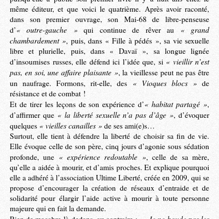
même éditeur, et que voici le quatrième. Après avoir raconté,
dans son premier ouvrage, son Mai-68 de libre-penseuse
« outre-gauche »
« grand
d’
qui continue de rêver au
chambardement »
, puis, dans « Fille à pédés », sa vie sexuelle
libre et plurielle, puis, dans « Davaï », sa longue lignée
« vieillir n’est
d’insoumises russes, elle défend ici l’idée que, si
pas, en soi, une affaire plaisante »
, la vieillesse peut ne pas être
« Vioques blocs »
un naufrage. Formons, rit-elle, des
de
résistance et de combat !
« habitat partagé »
Et de tirer les leçons de son expérience d’
,
« la liberté sexuelle n’a pas d’âge »
d’affirmer que
, d’évoquer
« vieilles canailles »
quelques
de ses ami(e)s…
Surtout, elle tient à défendre la liberté de choisir sa fin de vie.
Elle évoque celle de son père, cinq jours d’agonie sous sédation
« expérience redoutable »
profonde, une
, celle de sa mère,
qu’elle a aidée à mourir, et d’amis proches. Et explique pourquoi
elle a adhéré à l’association Ultime Liberté, créée en 2009, qui se
propose d’encourager la création de réseaux d’entraide et de
solidarité pour élargir l’aide active à mourir à toute personne
majeure qui en fait la demande.
Je ne boude pas les