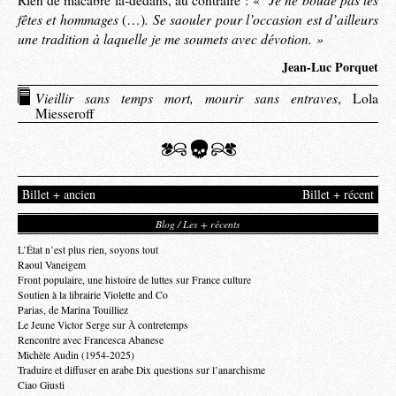
Rien de macabre là-dedans, au contraire : «
fêtes et hommages
. Se saouler pour l’occasion est d’ailleurs
(…)
une tradition à laquelle je me soumets avec dévotion. »
Jean-Luc Porquet
Vieillir sans temps mort, mourir sans entraves
, Lola
Miesseroff
Billet + ancien
Billet + récent
Blog / Les + récents
L’État n’est plus rien, soyons tout
Raoul Vaneigem
Front populaire, une histoire de luttes sur France culture
Soutien à la librairie Violette and Co
Parias, de Marina Touilliez
Le Jeune Victor Serge sur À contretemps
Rencontre avec Francesca Abanese
Michèle Audin (1954-2025)
Traduire et diffuser en arabe Dix questions sur l’anarchisme
Ciao Giusti