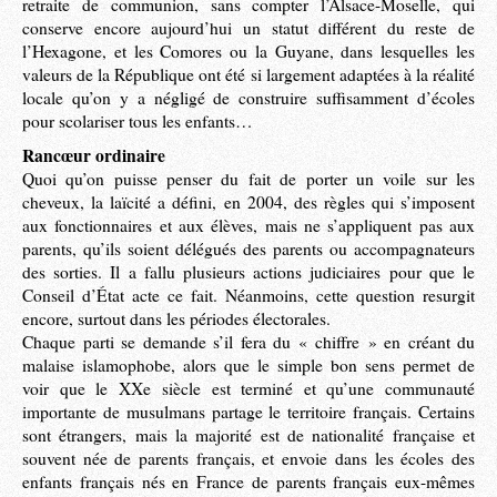
retraite de communion, sans compter l’Alsace-Moselle, qui
conserve encore aujourd’hui un statut différent du reste de
l’Hexagone, et les Comores ou la Guyane, dans lesquelles les
valeurs de la République ont été si largement adaptées à la réalité
locale qu’on y a négligé de construire suffisamment d’écoles
pour scolariser tous les enfants…
Rancœur ordinaire
Quoi qu’on puisse penser du fait de porter un voile sur les
cheveux, la laïcité a défini, en 2004, des règles qui s’imposent
aux fonctionnaires et aux élèves, mais ne s’appliquent pas aux
parents, qu’ils soient délégués des parents ou accompagnateurs
des sorties. Il a fallu plusieurs actions judiciaires pour que le
Conseil d’État acte ce fait. Néanmoins, cette question resurgit
encore, surtout dans les périodes électorales.
Chaque parti se demande s’il fera du « chiffre » en créant du
malaise islamophobe, alors que le simple bon sens permet de
voir que le XXe siècle est terminé et qu’une communauté
importante de musulmans partage le territoire français. Certains
sont étrangers, mais la majorité est de nationalité française et
souvent née de parents français, et envoie dans les écoles des
enfants français nés en France de parents français eux-mêmes