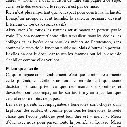
autres ». Donc la FCPE a raison de faire campagne à ce sujet,
car il reste des écoles où le respect n’est pas de mise.
Rien n’est plus important que le respect pour construire la laïcité.
Lorsqu’un groupe se sent humilié, la rancœur ordinaire devient
le terreau de toutes les agressivités.
Alors, bien sûr, toutes les femmes musulmanes ne portent pas le
voile. Un bon nombre d’entre elles travaillent dans les écoles, les
collèges et les lycées dans tous les métiers de l’éducation, sans
compter le reste de la fonction publique. Mais d’autres le portent.
Et elles en ont le droit, car toutes les femmes ont ici le droit de
s’habiller comme elles veulent.
Polémique stérile
Ce qui m’agace considérablement, c’est que le ministre alimente
cette polémique stérile. Car tout le monde sait qu’aucune
décision ne sera prise, vu que des mamans disponibles et
dévouées pour accompagner les sorties, il n’y en a pas tant que
cela et encore moins de papas.
Les rares parents accompagnateurs bénévoles sont choyés dans
la plupart des écoles, et, comme pour tous les bénévoles, la seule
chose que l’école publique peut leur dire est « merci ». Merci
d’être avec nous pour passer toute la journée au Louvre. Merci