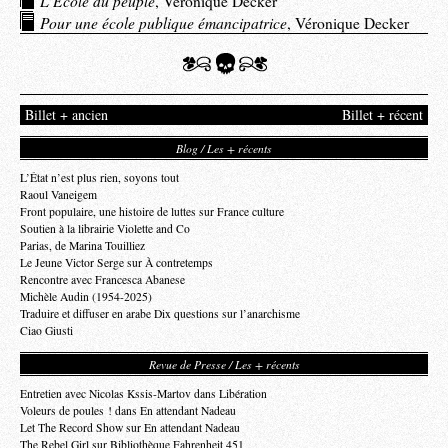
L’École du peuple
, Véronique Decker
Pour une école publique émancipatrice
, Véronique Decker
Billet + ancien
Billet + récent
Blog / Les + récents
L’État n’est plus rien, soyons tout
Raoul Vaneigem
Front populaire, une histoire de luttes sur France culture
Soutien à la librairie Violette and Co
Parias, de Marina Touilliez
Le Jeune Victor Serge sur À contretemps
Rencontre avec Francesca Abanese
Michèle Audin (1954-2025)
Traduire et diffuser en arabe Dix questions sur l’anarchisme
Ciao Giusti
Revue de Presse / Les + récents
Entretien avec Nicolas Kssis-Martov dans Libération
Voleurs de poules ! dans En attendant Nadeau
Let The Record Show sur En attendant Nadeau
The Rebel Girl sur Bibliothèque Fahrenheit 451