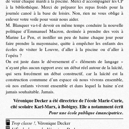
de venir chaque mardi à la piscine. Merci d’accompagner les CP
à la bibliothèque. Merci de préparer les repas froids pour la
journée canoë à la base de loisirs. Non, rien ne vous oblige à
enlever votre voile pour venir nous aider.
M. Blanquer va-t-il devoir en même temps conduire la nouvelle
politique d’Emmanuel Macron, destinée à prendre des voix à
Marine Le Pen, et instiller un peu de haine chaque jour pour
faire prendre la mayonnaise, quitte à empêcher les enfants des
écoles de visiter le Louvre, d’aller à la piscine ou d’aller à
l’opéra ?
On est juste dans le déversement d’« éléments de langage »
n’ayant plus aucun rapport avec un débat réel autour de la laïcité,
qui sera forcément un débat constructif, car la laïcité est la
construction commune d’un espace où nous vivrons ensemble,
où nos enfants vivront ensemble et dans lequel la haine n’est
jamais souhaitable. Jamais.
Véronique Decker a été directrice de l’école Marie-Curie,
cité scolaire Karl-Marx, à Bobigny. Elle a notamment écrit
Pour une école publique émancipatrice
.
Trop classe !
, Véronique Decker