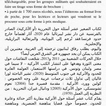
téléchargeable, pour les groupes militants qui souhaiteraient en
faire un tirage sous forme de brochure ;
• à partir de 1 700 euros récoltés, nous l’éditerons au format livre
de poche, pour les lectrices et lecteurs qui voudront se le
procurer sous cette forme à prix modique.
لكتاب الصغير عشر أسئلة حول التحررية (أو الأناركية)، الصادر
بالفرنسية عن دار نشر ليبرتاليا عام 2020، أثار اهتماماً خارج
حدود فرنسا.فقد تُرجم إلى اليونانية، والبرتغالية البرازيلية،
والإنجليزية.
واليوم، يطلب رفاق لبنانيون ترجمته إلى العربية، معتبرين أن
الكتاب يمكن أن يجد جمهوره في الشرق العربي أيضاً؟
خلال الحركات الشعبية بين 2011 و2013، شجّعت النقاشات حول
معنى الثورة وهدفها على انتشار الكتب الأنركية – لا سيما في
مصر ولبنان وتونس. في دراستها الاستعمار، العولمة العابرة
للحدود والأنركية في جنوب المتوسط (2020)، تشير الباحثة لورا
غاليان إلى تداول ثلاث ترجمات عربية على وجه الخصوص :
كولين وورد، الأنركية : مقدمة قصيرة جداً (2004)؛ نعوم
تشومسكي، حول الأنركية (2005)؛ ودانيال غيران، التحررية : من
النظرية إلى العمل (1970).
يقدّم كتاب عشر أسئلة حول الأنركية مقاربة أكثر حداثة وعابرة
للحدود، خصوصاً حول قضايا مناهضة العنصرية، ومناهضة