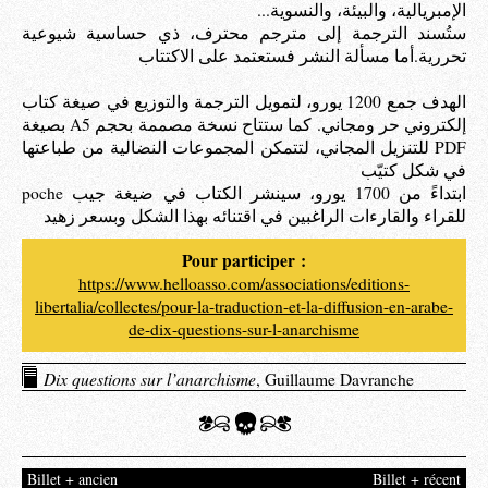
الإمبريالية، والبيئة، والنسوية...
ستُسند الترجمة إلى مترجم محترف، ذي حساسية شيوعية
تحررية.أما مسألة النشر فستعتمد على الاكتتاب
الهدف جمع 1200 يورو، لتمويل الترجمة والتوزيع في صيغة كتاب
إلكتروني حر ومجاني. كما ستتاح نسخة مصممة بحجم A5 بصيغة
PDF للتنزيل المجاني، لتتمكن المجموعات النضالية من طباعتها
في شكل كتيّب
ابتداءً من 1700 يورو، سينشر الكتاب في ضيغة جيب poche
للقراء والقارءات الراغبين في اقتنائه بهذا الشكل وبسعر زهيد
Pour participer :
https://www.helloasso.com/associations/editions-
libertalia/collectes/pour-la-traduction-et-la-diffusion-en-arabe-
de-dix-questions-sur-l-anarchisme
Dix questions sur l’anarchisme
, Guillaume Davranche
Billet + ancien
Billet + récent