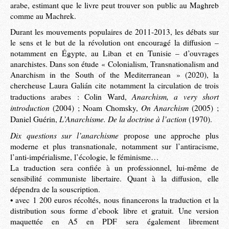
arabe, estimant que le livre peut trouver son public au Maghreb
comme au Machrek.
Durant les mouvements populaires de 2011-2013, les débats sur
le sens et le but de la révolution ont encouragé la diffusion –
notamment en Égypte, au Liban et en Tunisie – d’ouvrages
anarchistes. Dans son étude « Colonialism, Transnationalism and
Anarchism in the South of the Mediterranean » (2020), la
chercheuse Laura Galián cite notamment la circulation de trois
Anarchism, a very short
traductions arabes : Colin Ward,
introduction
On Anarchism
(2004) ; Noam Chomsky,
(2005) ;
L’Anarchisme. De la doctrine à l’action
Daniel Guérin,
(1970).
Dix questions sur l’anarchisme
propose une approche plus
moderne et plus transnationale, notamment sur l’antiracisme,
l’anti-impérialisme, l’écologie, le féminisme…
La traduction sera confiée à un professionnel, lui-même de
sensibilité communiste libertaire. Quant à la diffusion, elle
dépendra de la souscription.
• avec 1 200 euros récoltés, nous financerons la traduction et la
distribution sous forme d’ebook libre et gratuit. Une version
maquettée en A5 en PDF sera également librement