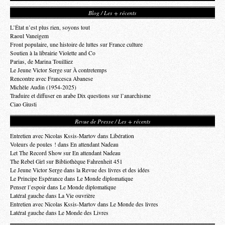
Blog / Les + récents
L’État n’est plus rien, soyons tout
Raoul Vaneigem
Front populaire, une histoire de luttes sur France culture
Soutien à la librairie Violette and Co
Parias, de Marina Touilliez
Le Jeune Victor Serge sur À contretemps
Rencontre avec Francesca Abanese
Michèle Audin (1954-2025)
Traduire et diffuser en arabe Dix questions sur l’anarchisme
Ciao Giusti
Revue de Presse / Les + récents
Entretien avec Nicolas Kssis-Martov dans Libération
Voleurs de poules ! dans En attendant Nadeau
Let The Record Show sur En attendant Nadeau
The Rebel Girl sur Bibliothèque Fahrenheit 451
Le Jeune Victor Serge dans la Revue des livres et des idées
Le Principe Espérance dans Le Monde diplomatique
Penser l’espoir dans Le Monde diplomatique
Latéral gauche dans La Vie ouvrière
Entretien avec Nicolas Kssis-Martov dans Le Monde des livres
Latéral gauche dans Le Monde des Livres