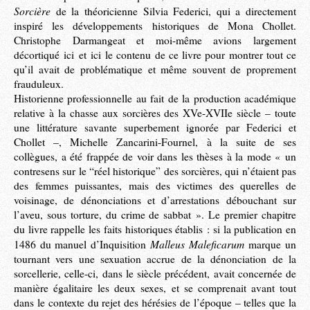
Sorcière
de la théoricienne Silvia Federici, qui a directement
inspiré les développements historiques de Mona Chollet.
Christophe Darmangeat et moi-même avions largement
décortiqué ici et ici le contenu de ce livre pour montrer tout ce
qu’il avait de problématique et même souvent de proprement
frauduleux.
Historienne professionnelle au fait de la production académique
relative à la chasse aux sorcières des XVe-XVIIe siècle – toute
une littérature savante superbement ignorée par Federici et
Chollet –, Michelle Zancarini-Fournel, à la suite de ses
collègues, a été frappée de voir dans les thèses à la mode « un
contresens sur le “réel historique” des sorcières, qui n’étaient pas
des femmes puissantes, mais des victimes des querelles de
voisinage, de dénonciations et d’arrestations débouchant sur
l’aveu, sous torture, du crime de sabbat ». Le premier chapitre
du livre rappelle les faits historiques établis : si la publication en
Malleus Maleficarum
1486 du manuel d’Inquisition
marque un
tournant vers une sexuation accrue de la dénonciation de la
sorcellerie, celle-ci, dans le siècle précédent, avait concernée de
manière égalitaire les deux sexes, et se comprenait avant tout
dans le contexte du rejet des hérésies de l’époque – telles que la