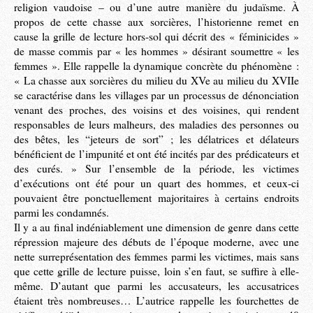
religion vaudoise – ou d’une autre manière du judaïsme. À
propos de cette chasse aux sorcières, l’historienne remet en
cause la grille de lecture hors-sol qui décrit des « féminicides »
de masse commis par « les hommes » désirant soumettre « les
femmes ». Elle rappelle la dynamique concrète du phénomène :
« La chasse aux sorcières du milieu du XVe au milieu du XVIIe
se caractérise dans les villages par un processus de dénonciation
venant des proches, des voisins et des voisines, qui rendent
responsables de leurs malheurs, des maladies des personnes ou
des bêtes, les “jeteurs de sort” ; les délatrices et délateurs
bénéficient de l’impunité et ont été incités par des prédicateurs et
des curés. » Sur l’ensemble de la période, les victimes
d’exécutions ont été pour un quart des hommes, et ceux-ci
pouvaient être ponctuellement majoritaires à certains endroits
parmi les condamnés.
Il y a au final indéniablement une dimension de genre dans cette
répression majeure des débuts de l’époque moderne, avec une
nette surreprésentation des femmes parmi les victimes, mais sans
que cette grille de lecture puisse, loin s’en faut, se suffire à elle-
même. D’autant que parmi les accusateurs, les accusatrices
étaient très nombreuses… L’autrice rappelle les fourchettes de