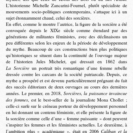
L’historienne Michelle Zancarini-Fournel, plutôt spécialiste de
mouvements socio-politiques contemporains, s’attaque ici à un
sujet étonnamment chaud, celui des sorcières.
En effet, comme le montre l’autrice, la figure de la sorcière a été
convoquée depuis le XIXe siècle comme étendard par des
générations de militantes féministes, avec des déclinaisons un
peu différentes selon les enjeux de la période de développement
du mythe. Beaucoup de ces constructions bien plus politiques
qu’historiques se situent dans la continuité de l’ouvrage majeur
de l’historien Jules Michelet, qui dressait en 1862 dans
La Sorcière
un portrait très romantique d’une femme rebelle
dressée contre les carcans de la société patriarcale. Depuis, ce
mythe a prospéré et est devenu particulièrement prégnant du fait
des succès éditoriaux de deux ouvrages au cours des dernières
Sorcières, la puissance invaincue
années. Le premier, en 2018,
des femmes
, est le best-seller de la journaliste Mona Chollet ;
celle-ci surfe sur le créneau porteur du développement personnel
en lui donnant un contenu féministe, et elle présente la figure de
la sorcière comme celle d’une « femme puissante » dont peuvent
s’inspirer les femmes et les féministes actuelles. Le deuxième, à
Caliban et la
l’ambition plus « académique », était en 2006