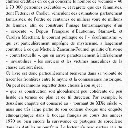
chiffres crédibles en ce qui concerne le nombre de victimes – 40
à 70 000 personnes exécutées –, et regrette que des féministes,
dont Federici et Chollet, véhiculent des estimations parfaitement
fantaisistes, de l’ordre de centaines de milliers voire de millions
de femmes, afin de construire l’image fantasmagorique d’un
« sexocide ». Depuis Françoise d’Eaubonne, Starhawk, et
Carolyn Merchant, le courant politique de l’« écoféminisme »,
qui est particulièrement imprégné de mysticisme, a largement
contribué à ce que Michelle Zancarini-Fournel qualifie d’histoire
« contrefactuelle », qui en arrive paradoxalement à littéralement
« invisibiliser » les sorciers et les victimes masculines de la
chasse aux sorcières.
Ce livre est donc particulièrement bienvenu dans sa volonté de
tracer les frontières entre le mythe et la connaissance historique.
On peut néanmoins regretter deux choses à son sujet :
– que sa construction soit globalement peu cohérente ou peu
lisible en termes de plan et de fil directeur. Par exemple, le
deuxième chapitre est consacré au « tournant du XIXe siècle »,
mais une très large partie de son contenu évoque une enquête
ethnographique dans le bocage français au cours des années
1970 ou bien encore la survivance de pratiques de sorcellerie
dans les Antilles aujourd’hui. Le lecteur s’y perd parfois et a du