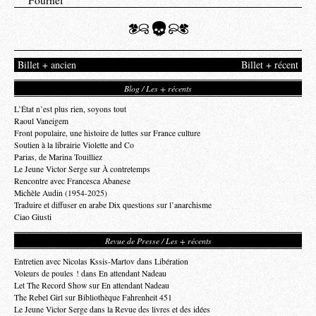
Fournel
Billet + ancien
Billet + récent
Blog / Les + récents
L’État n’est plus rien, soyons tout
Raoul Vaneigem
Front populaire, une histoire de luttes sur France culture
Soutien à la librairie Violette and Co
Parias, de Marina Touilliez
Le Jeune Victor Serge sur À contretemps
Rencontre avec Francesca Abanese
Michèle Audin (1954-2025)
Traduire et diffuser en arabe Dix questions sur l’anarchisme
Ciao Giusti
Revue de Presse / Les + récents
Entretien avec Nicolas Kssis-Martov dans Libération
Voleurs de poules ! dans En attendant Nadeau
Let The Record Show sur En attendant Nadeau
The Rebel Girl sur Bibliothèque Fahrenheit 451
Le Jeune Victor Serge dans la Revue des livres et des idées