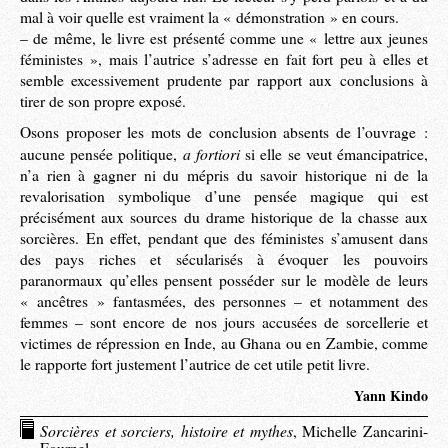
mal à voir quelle est vraiment la « démonstration » en cours.
– de même, le livre est présenté comme une « lettre aux jeunes
féministes », mais l’autrice s’adresse en fait fort peu à elles et
semble excessivement prudente par rapport aux conclusions à
tirer de son propre exposé.
Osons proposer les mots de conclusion absents de l’ouvrage :
a fortiori
aucune pensée politique,
si elle se veut émancipatrice,
n’a rien à gagner ni du mépris du savoir historique ni de la
revalorisation symbolique d’une pensée magique qui est
précisément aux sources du drame historique de la chasse aux
sorcières. En effet, pendant que des féministes s’amusent dans
des pays riches et sécularisés à évoquer les pouvoirs
paranormaux qu’elles pensent posséder sur le modèle de leurs
« ancêtres » fantasmées, des personnes – et notamment des
femmes – sont encore de nos jours accusées de sorcellerie et
victimes de répression en Inde, au Ghana ou en Zambie, comme
le rapporte fort justement l’autrice de cet utile petit livre.
Yann Kindo
Sorcières et sorciers, histoire et mythes
, Michelle Zancarini-