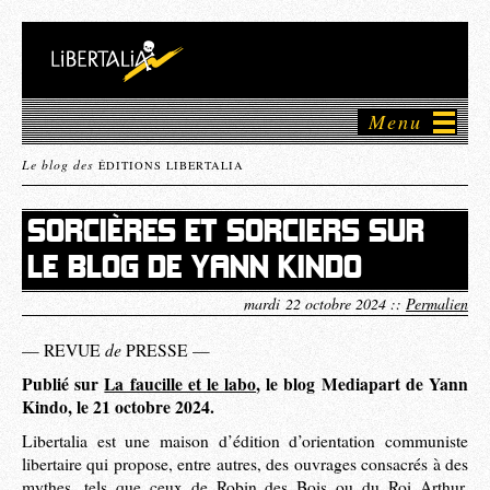
Menu
Le blog des
ÉDITIONS LIBERTALIA
SORCIÈRES ET SORCIERS SUR
LE BLOG DE YANN KINDO
mardi 22 octobre 2024 ::
Permalien
de
— REVUE
PRESSE —
Publié sur
La faucille et le labo
, le blog Mediapart de Yann
Kindo, le 21 octobre 2024.
Libertalia est une maison d’édition d’orientation communiste
libertaire qui propose, entre autres, des ouvrages consacrés à des
mythes, tels que ceux de Robin des Bois ou du Roi Arthur.