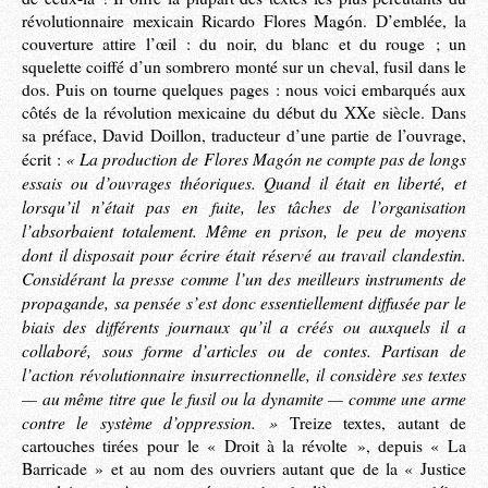
révolutionnaire mexicain Ricardo Flores Magón. D’emblée, la
couverture attire l’œil : du noir, du blanc et du rouge ; un
squelette coiffé d’un sombrero monté sur un cheval, fusil dans le
dos. Puis on tourne quelques pages : nous voici embarqués aux
côtés de la révolution mexicaine du début du XXe siècle. Dans
sa préface, David Doillon, traducteur d’une partie de l’ouvrage,
« La production de Flores Magón ne compte pas de longs
écrit :
essais ou d’ouvrages théoriques. Quand il était en liberté, et
lorsqu’il n’était pas en fuite, les tâches de l’organisation
l’absorbaient totalement. Même en prison, le peu de moyens
dont il disposait pour écrire était réservé au travail clandestin.
Considérant la presse comme l’un des meilleurs instruments de
propagande, sa pensée s’est donc essentiellement diffusée par le
biais des différents journaux qu’il a créés ou auxquels il a
collaboré, sous forme d’articles ou de contes. Partisan de
l’action révolutionnaire insurrectionnelle, il considère ses textes
— au même titre que le fusil ou la dynamite — comme une arme
contre le système d’oppression. »
Treize textes, autant de
cartouches tirées pour le « Droit à la révolte », depuis « La
Barricade » et au nom des ouvriers autant que de la « Justice