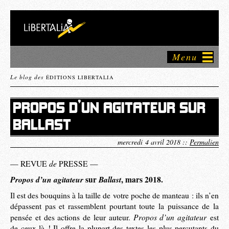
Menu
Le blog des
ÉDITIONS LIBERTALIA
PROPOS D’UN AGITATEUR SUR
BALLAST
mercredi 4 avril 2018 ::
Permalien
de
— REVUE
PRESSE —
Propos d’un agitateur
sur
Ballast
, mars 2018.
Il est des bouquins à la taille de votre poche de manteau : ils n’en
dépassent pas et rassemblent pourtant toute la puissance de la
Propos d’un agitateur
pensée et des actions de leur auteur.
est
de ceux-là ! Il offre la plupart des textes les plus percutants du