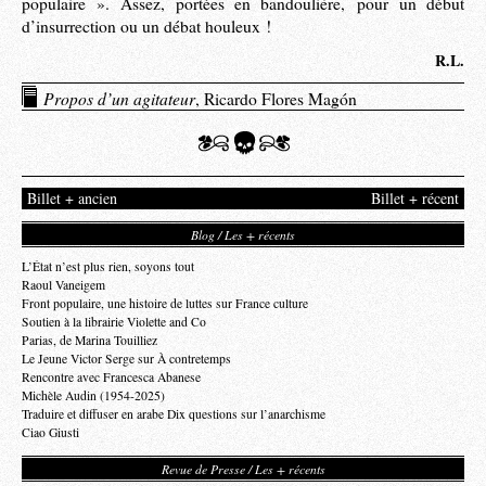
populaire ». Assez, portées en bandoulière, pour un début
d’insurrection ou un débat houleux !
R.L.
Propos d’un agitateur
, Ricardo Flores Magón
Billet + ancien
Billet + récent
Blog / Les + récents
L’État n’est plus rien, soyons tout
Raoul Vaneigem
Front populaire, une histoire de luttes sur France culture
Soutien à la librairie Violette and Co
Parias, de Marina Touilliez
Le Jeune Victor Serge sur À contretemps
Rencontre avec Francesca Abanese
Michèle Audin (1954-2025)
Traduire et diffuser en arabe Dix questions sur l’anarchisme
Ciao Giusti
Revue de Presse / Les + récents