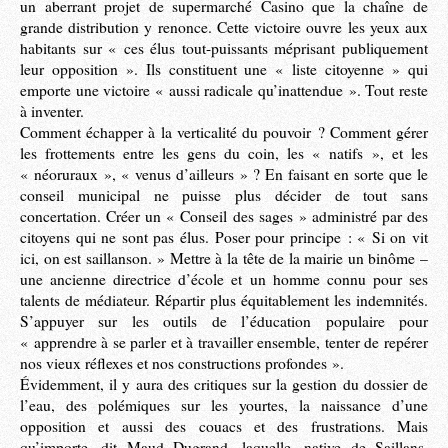
un aberrant projet de supermarché Casino que la chaîne de
grande distribution y renonce. Cette victoire ouvre les yeux aux
habitants sur « ces élus tout-puissants méprisant publiquement
leur opposition ». Ils constituent une « liste citoyenne » qui
emporte une victoire « aussi radicale qu’inattendue ». Tout reste
à inventer.
Comment échapper à la verticalité du pouvoir ? Comment gérer
les frottements entre les gens du coin, les « natifs », et les
« néoruraux », « venus d’ailleurs » ? En faisant en sorte que le
conseil municipal ne puisse plus décider de tout sans
concertation. Créer un « Conseil des sages » administré par des
citoyens qui ne sont pas élus. Poser pour principe : « Si on vit
ici, on est saillanson. » Mettre à la tête de la mairie un binôme –
une ancienne directrice d’école et un homme connu pour ses
talents de médiateur. Répartir plus équitablement les indemnités.
S’appuyer sur les outils de l’éducation populaire pour
« apprendre à se parler et à travailler ensemble, tenter de repérer
nos vieux réflexes et nos constructions profondes ».
Évidemment, il y aura des critiques sur la gestion du dossier de
l’eau, des polémiques sur les yourtes, la naissance d’une
opposition et aussi des couacs et des frustrations. Mais
qu’importe, dit Maud Dugrand, laquelle, native de Saillans,