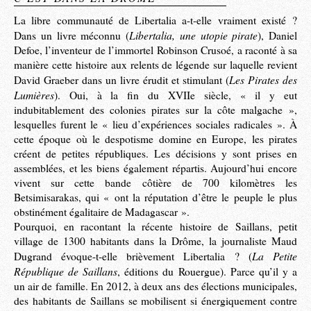
La libre communauté de Libertalia a-t-elle vraiment existé ?
Libertalia, une utopie pirate
Dans un livre méconnu (
), Daniel
Defoe, l’inventeur de l’immortel Robinson Crusoé, a raconté à sa
manière cette histoire aux relents de légende sur laquelle revient
Les Pirates des
David Graeber dans un livre érudit et stimulant (
Lumières
). Oui, à la fin du XVIIe siècle, « il y eut
indubitablement des colonies pirates sur la côte malgache »,
lesquelles furent le « lieu d’expériences sociales radicales ». À
cette époque où le despotisme domine en Europe, les pirates
créent de petites républiques. Les décisions y sont prises en
assemblées, et les biens également répartis. Aujourd’hui encore
vivent sur cette bande côtière de 700 kilomètres les
Betsimisarakas, qui « ont la réputation d’être le peuple le plus
obstinément égalitaire de Madagascar ».
Pourquoi, en racontant la récente histoire de Saillans, petit
village de 1300 habitants dans la Drôme, la journaliste Maud
La Petite
Dugrand évoque-t-elle brièvement Libertalia ? (
République de Saillans
, éditions du Rouergue). Parce qu’il y a
un air de famille. En 2012, à deux ans des élections municipales,
des habitants de Saillans se mobilisent si énergiquement contre