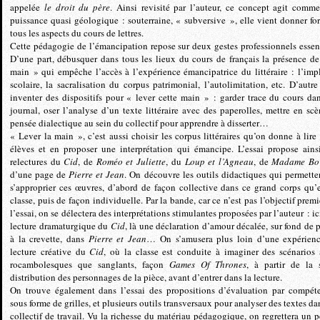
appelée
le droit du père
. Ainsi revisité par l’auteur, ce concept agit comm
puissance quasi géologique : souterraine, « subversive », elle vient donner fo
tous les aspects du cours de lettres.
Cette pédagogie de l’émancipation repose sur deux gestes professionnels essent
D’une part, débusquer dans tous les lieux du cours de français la présence de
main » qui empêche l’accès à l’expérience émancipatrice du littéraire : l’impl
scolaire, la sacralisation du corpus patrimonial, l’autolimitation, etc. D’autre 
inventer des dispositifs pour « lever cette main » : garder trace du cours da
journal, oser l’analyse d’un texte littéraire avec des paperolles, mettre en scè
pensée dialectique au sein du collectif pour apprendre à disserter…
« Lever la main », c’est aussi choisir les corpus littéraires qu’on donne à lire 
élèves et en proposer une interprétation qui émancipe. L’essai propose ains
relectures du
Cid
, de
Roméo et Juliette
, du
Loup et l’Agneau
, de
Madame Bo
d’une page de
Pierre et Jean
. On découvre les outils didactiques qui permette
s’approprier ces œuvres, d’abord de façon collective dans ce grand corps qu’e
classe, puis de façon individuelle. Par la bande, car ce n’est pas l’objectif premi
l’essai, on se délectera des interprétations stimulantes proposées par l’auteur : i
lecture dramaturgique du
Cid
, là une déclaration d’amour décalée, sur fond de 
à la crevette, dans
Pierre et Jean
… On s’amusera plus loin d’une expérien
lecture créative du
Cid
, où la classe est conduite à imaginer des scénarios 
rocambolesques que sanglants, façon
Games Of Thrones
, à partir de la 
distribution des personnages de la pièce, avant d’entrer dans la lecture.
On trouve également dans l’essai des propositions d’évaluation par compét
sous forme de grilles, et plusieurs outils transversaux pour analyser des textes da
collectif de travail. Vu la richesse du matériau pédagogique, on regrettera un p