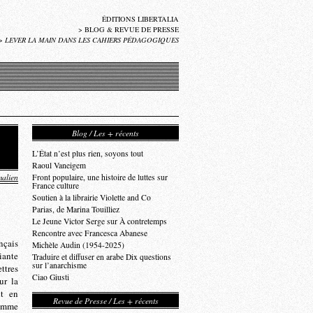
ÉDITIONS LIBERTALIA
>
BLOG & REVUE DE PRESSE
>
LEVER LA MAIN DANS LES CAHIERS PÉDAGOGIQUES
Blog / Les + récents
L’État n’est plus rien, soyons tout
Raoul Vaneigem
alien
Front populaire, une histoire de luttes sur
France culture
Soutien à la librairie Violette and Co
Parias, de Marina Touilliez
Le Jeune Victor Serge sur À contretemps
Rencontre avec Francesca Abanese
nçais
Michèle Audin (1954-2025)
iante
Traduire et diffuser en arabe Dix questions
sur l’anarchisme
ttres
Ciao Giusti
ur la
it en
Revue de Presse / Les + récents
comme