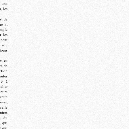
s une
, les
st de
ne »,
imple
r les
ipent
e son
jours
s, ce
te de
ction
outes
e 3 à
elier
raire
cette
ever,
celle
utres
e, du
, qui
e qui