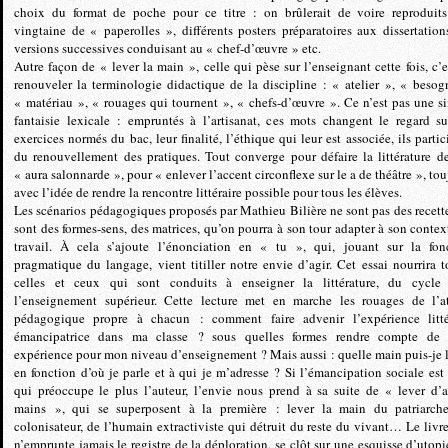
choix du format de poche pour ce titre : on brûlerait de voire reproduit
vingtaine de « paperolles », différents posters préparatoires aux dissertations
versions successives conduisant au « chef-d’œuvre » etc.
Autre façon de « lever la main », celle qui pèse sur l’enseignant cette fois, c’e
renouveler la terminologie didactique de la discipline : « atelier », « besog
« matériau », « rouages qui tournent », « chefs-d’œuvre ». Ce n’est pas une s
fantaisie lexicale : empruntés à l’artisanat, ces mots changent le regard su
exercices normés du bac, leur finalité, l’éthique qui leur est associée, ils partic
du renouvellement des pratiques. Tout converge pour défaire la littérature d
« aura salonnarde », pour « enlever l’accent circonflexe sur le a de théâtre », tou
avec l’idée de rendre la rencontre littéraire possible pour tous les élèves.
Les scénarios pédagogiques proposés par Mathieu Bilière ne sont pas des recette
sont des formes-sens, des matrices, qu’on pourra à son tour adapter à son contex
travail. À cela s’ajoute l’énonciation en « tu », qui, jouant sur la fon
pragmatique du langage, vient titiller notre envie d’agir. Cet essai nourrira t
celles et ceux qui sont conduits à enseigner la littérature, du cycl
l’enseignement supérieur. Cette lecture met en marche les rouages de l’at
pédagogique propre à chacun : comment faire advenir l’expérience litté
émancipatrice dans ma classe ? sous quelles formes rendre compte de 
expérience pour mon niveau d’enseignement ? Mais aussi : quelle main puis-je l
en fonction d’où je parle et à qui je m’adresse ? Si l’émancipation sociale est 
qui préoccupe le plus l’auteur, l’envie nous prend à sa suite de « lever d’a
mains », qui se superposent à la première : lever la main du patriarch
colonisateur, de l’humain extractiviste qui détruit du reste du vivant… Le livre
n’emprunte jamais le registre de la déploration, se clôt sur une esquisse d’utopi