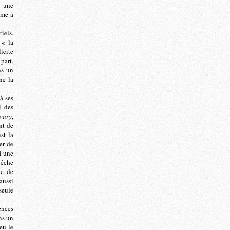
e une
rme à
iels.
 « la
icite
part,
ns un
ne la
à ses
i des
vary
,
nt de
st la
er de
ci une
pêche
ce de
aussi
seule
ences
ns un
eu le