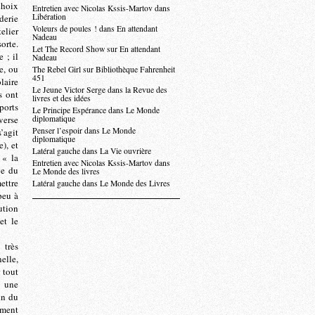
hoix
Entretien avec Nicolas Kssis-Martov dans
Libération
derie
Voleurs de poules ! dans En attendant
elier
Nadeau
sorte.
Let The Record Show sur En attendant
 ; il
Nadeau
e, ou
The Rebel Girl sur Bibliothèque Fahrenheit
451
laire
Le Jeune Victor Serge dans la Revue des
s ont
livres et des idées
ports
Le Principe Espérance dans Le Monde
verse
diplomatique
Penser l’espoir dans Le Monde
s’agit
diplomatique
), et
Latéral gauche dans La Vie ouvrière
 « la
Entretien avec Nicolas Kssis-Martov dans
ge du
Le Monde des livres
ettre
Latéral gauche dans Le Monde des Livres
peu à
ution
et le
 très
elle,
 tout
e une
in du
ement