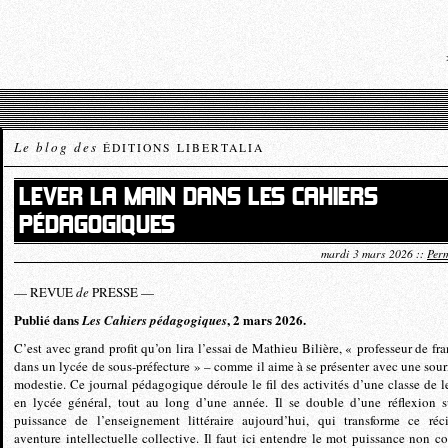
Le blog des
ÉDITIONS LIBERTALIA
LEVER LA MAIN DANS LES CAHIERS
PÉDAGOGIQUES
mardi 3 mars 2026 ::
Perm
— REVUE
de
PRESSE —
Publié dans
, 2 mars 2026.
Les Cahiers pédagogiques
C’est avec grand profit qu’on lira l’essai de Mathieu Bilière, « professeur de fra
dans un lycée de sous-préfecture » – comme il aime à se présenter avec une sour
modestie. Ce journal pédagogique déroule le fil des activités d’une classe de le
en lycée général, tout au long d’une année. Il se double d’une réflexion s
puissance de l’enseignement littéraire aujourd’hui, qui transforme ce réc
aventure intellectuelle collective. Il faut ici entendre le mot puissance non 