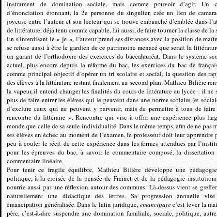
instrument de domination sociale, mais comme pouvoir d’agir. Un c
d’énonciation étonnant, la 2e personne du singulier, crée un lien de camara
joyeuse entre l’auteur et son lecteur qui se trouve embauché d’emblée dans l’at
de littérature, déjà tenu comme capable, lui aussi, de faire tourner la classe de la 
En s’interdisant le « je », l’auteur prend ses distances avec la position de maître
se refuse aussi à être le gardien de ce patrimoine menacé que serait la littératur
un garant de l’orthodoxie des exercices du baccalauréat. Dans le système sco
actuel, plus encore depuis la réforme du bac, les exercices du bac de françai
comme principal objectif d’opérer un tri scolaire et social, la question des rap
des élèves à la littérature restant finalement au second plan. Mathieu Bilière ren
la vapeur, il entend changer les finalités du cours de littérature au lycée : il ne 
plus de faire entrer les élèves qui le peuvent dans une norme scolaire (et sociale
d’exclure ceux qui ne peuvent y parvenir, mais de permettre à tous de faire
rencontre du littéraire ». Rencontre qui vise à offrir une expérience plus lar
monde que celle de sa seule individualité. Dans le même temps, afin de ne pas m
ses élèves en échec au moment de l’examen, le professeur doit leur apprendre 
peu à couler le récit de cette expérience dans les formes attendues par l’instit
pour les épreuves du bac, à savoir le commentaire composé, la dissertation 
commentaire linéaire.
Pour tenir ce fragile équilibre, Mathieu Bilière développe une pédagogie
politique, à la croisée de la pensée de Freinet et de la pédagogie institutionn
nourrie aussi par une réflexion autour des communs. Là-dessus vient se greffer
naturellement une didactique des lettres. Sa progression annuelle vis
émancipation généralisée. Dans le latin juridique,
emancipare
c’est lever la ma
père, c’est-à-dire suspendre une domination familiale, sociale, politique, autr