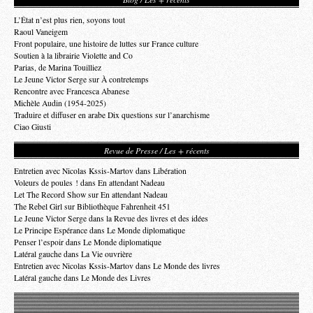
L’État n’est plus rien, soyons tout
Raoul Vaneigem
Front populaire, une histoire de luttes sur France culture
Soutien à la librairie Violette and Co
Parias, de Marina Touilliez
Le Jeune Victor Serge sur À contretemps
Rencontre avec Francesca Abanese
Michèle Audin (1954-2025)
Traduire et diffuser en arabe Dix questions sur l’anarchisme
Ciao Giusti
Revue de Presse / Les + récents
Entretien avec Nicolas Kssis-Martov dans Libération
Voleurs de poules ! dans En attendant Nadeau
Let The Record Show sur En attendant Nadeau
The Rebel Girl sur Bibliothèque Fahrenheit 451
Le Jeune Victor Serge dans la Revue des livres et des idées
Le Principe Espérance dans Le Monde diplomatique
Penser l’espoir dans Le Monde diplomatique
Latéral gauche dans La Vie ouvrière
Entretien avec Nicolas Kssis-Martov dans Le Monde des livres
Latéral gauche dans Le Monde des Livres