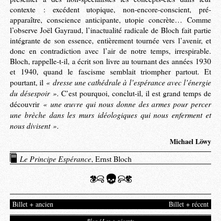
contexte : excédent utopique, non-encore-conscient, pré-
apparaître, conscience anticipante, utopie concrète… Comme
l’observe Joël Gayraud, l’inactualité radicale de Bloch fait partie
intégrante de son essence, entièrement tournée vers l’avenir, et
donc en contradiction avec l’air de notre temps, irrespirable.
Bloch, rappelle-t-il, a écrit son livre au tournant des années 1930
et 1940, quand le fascisme semblait triompher partout. Et
« dresse une cathédrale à l’espérance avec l’énergie
pourtant, il
du désespoir »
. C’est pourquoi, conclut-il, il est grand temps de
« une œuvre qui nous donne des armes pour percer
découvrir
une brèche dans les murs idéologiques qui nous enferment et
nous divisent »
.
Michael Löwy
Le Principe Espérance
, Ernst Bloch
Billet + ancien
Billet + récent
Blog / Les + récents