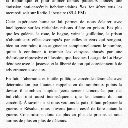
la République et pour animer depuis plusieurs années une
Ras les Murs
émission anti-carcérale hebdomadaires
tous les
mercredi soir sur Radio Libertaire (89.4 FM).
Cette expérience humaine lui permet de nous éclairer avec
intelligence sur les véritables raisons d’être en prison. Pas plus
que les galères, la roue, le bagne, voire la guillotine, la prison
n’aboutit aux effets escomptés par celles et ceux qui songent,
bien au contraire, à en augmenter sempiternellement le nombre,
quitte à continuer à tromper les citoyens abusés par une
rhétorique répressive et illusoire, que Jacques Lesage de La Haye
dénonce avec la justesse et la liberté de ton qui conviennent à de
tels errements sociaux.
En fait, l’aberrante et inutile politique carcérale dénoncée avec
détermination par l’auteur rappelle en de nombreux points la
devise ô combien stupide (certainement concoctée par des
individus tout aussi inconséquents que les tenants du tout
carcéral). À savoir : « si nous voulons la paix, il faut préparer la
guerre. » Résultat, nous n’avons jamais cessé de faire autant la
guerre. Construisons donc de plus en plus de prisons et nous
aurons de plus en plus de détenus.