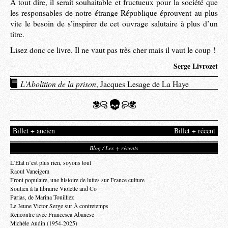
À tout dire, il serait souhaitable et fructueux pour la société que
les responsables de notre étrange République éprouvent au plus
vite le besoin de s’inspirer de cet ouvrage salutaire à plus d’un
titre.
Lisez donc ce livre. Il ne vaut pas très cher mais il vaut le coup !
Serge Livrozet
L’Abolition de la prison
, Jacques Lesage de La Haye
Billet + ancien
Billet + récent
Blog / Les + récents
L’État n’est plus rien, soyons tout
Raoul Vaneigem
Front populaire, une histoire de luttes sur France culture
Soutien à la librairie Violette and Co
Parias, de Marina Touilliez
Le Jeune Victor Serge sur À contretemps
Rencontre avec Francesca Abanese
Michèle Audin (1954-2025)