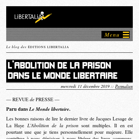
Menu
Le blog des
ÉDITIONS LIBERTALIA
L’ABOLITION DE LA PRISON
DANS LE MONDE LIBERTAIRE
mercredi 11 décembre 2019 ::
Permalien
de
— REVUE
PRESSE —
Paru dans
Le Monde libertaire
.
Les bonnes raisons de lire le dernier livre de Jacques Lesage de
L’Abolition de la prison
La Haye
sont multiples. Il en est
pourtant une que je tiens personnellement pour majeure. Elle
contribue à nous déniaiser, à nous libérer des lieux communs,