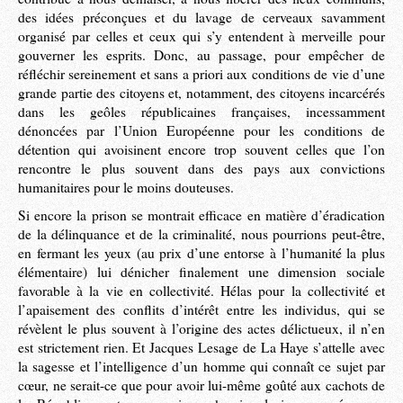
des idées préconçues et du lavage de cerveaux savamment
organisé par celles et ceux qui s’y entendent à merveille pour
gouverner les esprits. Donc, au passage, pour empêcher de
réfléchir sereinement et sans a priori aux conditions de vie d’une
grande partie des citoyens et, notamment, des citoyens incarcérés
dans les geôles républicaines françaises, incessamment
dénoncées par l’Union Européenne pour les conditions de
détention qui avoisinent encore trop souvent celles que l’on
rencontre le plus souvent dans des pays aux convictions
humanitaires pour le moins douteuses.
Si encore la prison se montrait efficace en matière d’éradication
de la délinquance et de la criminalité, nous pourrions peut-être,
en fermant les yeux (au prix d’une entorse à l’humanité la plus
élémentaire) lui dénicher finalement une dimension sociale
favorable à la vie en collectivité. Hélas pour la collectivité et
l’apaisement des conflits d’intérêt entre les individus, qui se
révèlent le plus souvent à l’origine des actes délictueux, il n’en
est strictement rien. Et Jacques Lesage de La Haye s’attelle avec
la sagesse et l’intelligence d’un homme qui connaît ce sujet par
cœur, ne serait-ce que pour avoir lui-même goûté aux cachots de