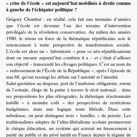
« crise de l’école » est aujourd’hui mobilisée à droite comme
à gauche de l’échiquier politique ?
Grégory Chambat : en réalité, cela fait une trentaine d’années
que l’école est devenue l’un des terrains d’intervention
privilégiés de la révolution conservatrice. Au milieu des années
1980, le retour en force de la thématique républicaine acte le
renoncement à toute perspective de transformation sociale.
L’école est alors un « laboratoire » pour ce néo-républicanisme
dont on mesure aujourd’hui combien il a – et c’était d’ailleurs
son objectif – transcendé les clivages politiques. C’est au nom du
« redressement de l’École de la République », après l’épisode de
mai 68, qu’ont ressurgi les débats sur l’autorité et l’identité.
Salut quotidien au drapeau, port de l’uniforme obligatoire, retour
de l’estrade, éloge de la patrie à travers le récit national… dans
ses propositions les plus rétrogrades, la rhétorique réactionnaire
habille « à moindre coût » des perspectives de restrictions
budgétaires, dans une logique toute libérale. Dans cette
nébuleuse, on peut distinguer trois « familles » de pensée. Les
traditionalistes adeptes de l’ultra-libéralisme scolaire promeuvent
le chèque éducation, un système qui acterait un financement à
parité du public et du privé inédit en France depuis le régime de