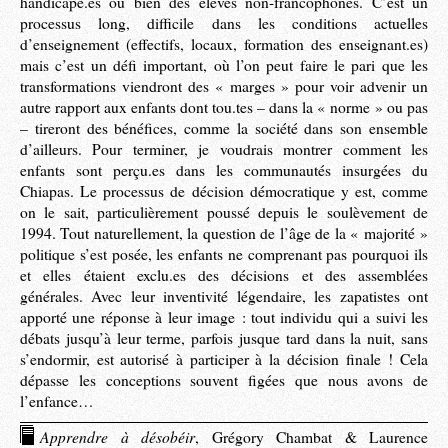
handicapé.es ou bien des élèves non-francophones. C’est un
processus long, difficile dans les conditions actuelles
d’enseignement (effectifs, locaux, formation des enseignant.es)
mais c’est un défi important, où l’on peut faire le pari que les
transformations viendront des « marges » pour voir advenir un
autre rapport aux enfants dont tou.tes – dans la « norme » ou pas
– tireront des bénéfices, comme la société dans son ensemble
d’ailleurs. Pour terminer, je voudrais montrer comment les
enfants sont perçu.es dans les communautés insurgées du
Chiapas. Le processus de décision démocratique y est, comme
on le sait, particulièrement poussé depuis le soulèvement de
1994. Tout naturellement, la question de l’âge de la « majorité »
politique s’est posée, les enfants ne comprenant pas pourquoi ils
et elles étaient exclu.es des décisions et des assemblées
générales. Avec leur inventivité légendaire, les zapatistes ont
apporté une réponse à leur image : tout individu qui a suivi les
débats jusqu’à leur terme, parfois jusque tard dans la nuit, sans
s’endormir, est autorisé à participer à la décision finale ! Cela
dépasse les conceptions souvent figées que nous avons de
l’enfance…
Apprendre à désobéir
, Grégory Chambat & Laurence