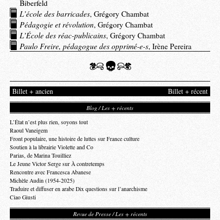
Biberfeld
L’école des barricades
, Grégory Chambat
Pédagogie et révolution
, Grégory Chambat
L’École des
réac-publicains
, Grégory Chambat
Paulo Freire, pédagogue des opprimé-e-s
, Irène Pereira
Billet + ancien
Billet + récent
Blog / Les + récents
L’État n’est plus rien, soyons tout
Raoul Vaneigem
Front populaire, une histoire de luttes sur France culture
Soutien à la librairie Violette and Co
Parias, de Marina Touilliez
Le Jeune Victor Serge sur À contretemps
Rencontre avec Francesca Abanese
Michèle Audin (1954-2025)
Traduire et diffuser en arabe Dix questions sur l’anarchisme
Ciao Giusti
Revue de Presse / Les + récents