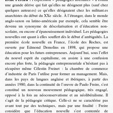
une grande dérive qui fait qu’elles ne désignent plus (sauf chez
quelques auteur.es) ce qu’elles désignaient chez les militant.es
anarchistes du début du XXe siècle. À l’étranger, dans le monde
anglo-saxon ou latino-américain par exemple, cela semble être
devenu un synonyme de déscolarisation et d’éducation non-
scolaire, ou encore d’épanouissement individuel. Les pédagogies
nouvelles ont quant à elles souffert dès le début d’ambiguïtés. La
première école nouvelle en France, l’école des Roches, est
ouverte par Edmond Demolins en 1898, qui propose une
éducation pour les futurs entrepreneurs. Aujourd’hui, sous l’effet
du nouvel esprit du capitalisme, on assiste à une confusion
encore plus forte, la pédagogie entrepreneuriale n’hésitant pas à
récupérer même Célestin Freinet : la chambre de commerce
d’industrie de Paris l’utilise pour former au management. Mais,
dans les pays de langues anglaise et ibériques, à partir des
années 1980, dans la continuité de l’œuvre de Paulo Freire, s’est
constitué un nouveau mouvement pédagogique, très engagé,
opposé à la fois au néoconservatisme et au néolibéralisme. Il
s’agit de la pédagogie critique. Celle-ci ne se caractérise pas
avant tout par des techniques, mais par une finalité : Freire
considère que l’éducation nouvelle s’est contentée de