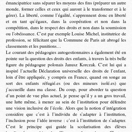
émancipatrice sans séparer les moyens des fins (préparer un autre
monde, former celles et ceux qui auront à le transformer et à le
gérer). La liberté, comme l’égalité, s’apprennent donc en liberté
et en tant qu’égaux, dans la coopération et non dans la
compétition, dans le respect des droits et non dans la soumission
ou l’obéissance. C’est par exemple Louise Michel, institutrice de
profession, se félicitant que la Commune de Paris ait abrogé les
classements et les punitions…
Le courant des pédagogies autogestionnaires a également été en
pointe sur la question des droits des enfants, à travers la très belle
figure du pédagogue polonais Janusz Korczak. C’est lui qui a
inspiré l’actuelle Déclaration universelle des droits de l’enfant,
loin d’être appliquée, y compris en France, quand on songe au
sort des enfants réfugié.es (ou des mineurs isolé.es) que
j’accueille dans ma classe. Du coup, pour aborder ta question
d’un point de vue plus actuel, je pense qu’il y a un gros travail,
une lutte même, à mener au sein de l’institution pour défendre
une vision inclusive de l’école. Alors que la notion d’intégration
considère que c’est à l’individu de s’adapter à l’institution,
l’inclusion pose l’idée inverse : c’est à l’institution de s’adapter.
C’est le principe qui guide la scolarisation des élèves