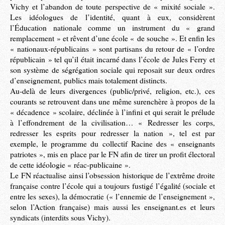
Vichy et l’abandon de toute perspective de « mixité sociale ».
Les idéologues de l’identité, quant à eux, considèrent
l’Éducation nationale comme un instrument du « grand
remplacement » et rêvent d’une école « de souche ». Et enfin les
« nationaux-républicains » sont partisans du retour de « l’ordre
républicain » tel qu’il était incarné dans l’école de Jules Ferry et
son système de ségrégation sociale qui reposait sur deux ordres
d’enseignement, publics mais totalement distincts.
Au-delà de leurs divergences (public/privé, religion, etc.), ces
courants se retrouvent dans une même surenchère à propos de la
« décadence » scolaire, déclinée à l’infini et qui serait le prélude
à l’effondrement de la civilisation… « Redresser les corps,
redresser les esprits pour redresser la nation », tel est par
exemple, le programme du collectif Racine des « enseignants
patriotes », mis en place par le FN afin de tirer un profit électoral
de cette idéologie « réac-publicaine ».
Le FN réactualise ainsi l’obsession historique de l’extrême droite
française contre l’école qui a toujours fustigé l’égalité (sociale et
entre les sexes), la démocratie (« l’ennemie de l’enseignement »,
selon l’Action française) mais aussi les enseignant.es et leurs
syndicats (interdits sous Vichy).