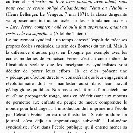
« d’écrire un livre avec passion, avec talent, sans
cultiver et
pour cela se croire obligé d’abandonner l’étau ou l’établi »
(Henri Bellenger, Le Vengeur, 7 mai 1871), la classe dirigeante
va opposer une instruction axée sur les « fondamentaux » :
« Lire, écrire, compter, voilà ce qu’il faut apprendre, quant au
reste, cela est superflu. »
(Adolphe Thiers)
Le mouvement syndical a un temps caressé l’espoir de créer ses
propres écoles syndicales, au sein des Bourses du travail. Mais, à
la différence d’autres pays, en Espagne par exemple avec les
écoles modernes de Francisco Ferrer, c’est au cœur même de
l’institution scolaire que les enseignant.es syndicalistes vont
décider de porter leurs efforts. Ils et elles prônent une
« pédagogie d’action directe », considérant que leur engagement
révolutionnaire doit se manifester aussi dans leur travail
pédagogique quotidien. Non pas sous la forme d’un catéchisme
ou d’une propagande rouge, mais en réfléchissant aux moyens
de permettre aux enfants du peuple de mieux comprendre le
monde pour le changer… l’introduction de l’imprimerie à l’école
par Célestin Freinet en est une illustration. Savoir produire un
journal, c’est déjà un apprentissage subversif ! Lui-même
syndicaliste, c’est dans l’école publique qu’il entend mener sa