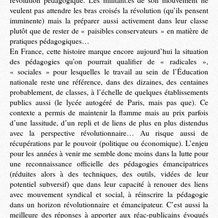
révolution pédagogique. Les militant.es de son mouvement ne
veulent pas attendre les bras croisés la révolution (qu’ils pensent
imminente) mais la préparer aussi activement dans leur classe
plutôt que de rester de « paisibles conservateurs » en matière de
pratiques pédagogiques…
En France, cette histoire marque encore aujourd’hui la situation
des pédagogies qu’on pourrait qualifier de « radicales »,
« sociales » pour lesquelles le travail au sein de l’Éducation
nationale reste une référence, dans des dizaines, des centaines
probablement, de classes, à l’échelle de quelques établissements
publics aussi (le lycée autogéré de Paris, mais pas que). Ce
contexte a permis de maintenir la flamme mais au prix parfois
d’une lassitude, d’un repli et de liens de plus en plus distendus
avec la perspective révolutionnaire… Au risque aussi de
récupérations par le pouvoir (politique ou économique). L’enjeu
pour les années à venir me semble donc moins dans la lutte pour
une reconnaissance officielle des pédagogies émancipatrices
(réduites alors à des techniques, des outils, vidées de leur
potentiel subversif) que dans leur capacité à renouer des liens
avec mouvement syndical et social, à réinscrire la pédagogie
dans un horizon révolutionnaire et émancipateur. C’est aussi la
meilleure des réponses à apporter aux réac-publicains évoqués