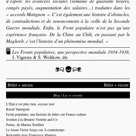
d’espoir, les avancées sociales (semaine de quarante heures,
congés payés, augmentation des salaires…) traduites dans les
« accords Matignon ». C’est également une histoire d’obstacles,
de contradictions et de renoncements à la veille de la Seconde
Guerre mondiale. Enfin, le Front populaire n’est pas qu’une
expérience française. De la Chine au Chili, en passant par le
Maghreb, c’est l’histoire d’un phénomène mondial. »
Les Fronts populaires, une perspective mondiale 1934-1938
,
J. Vigreux & S. Wolikow, dir.
Billet + ancien
Billet + récent
Blog / Les + récents
L’État n’est plus rien, soyons tout
Raoul Vaneigem
Front populaire, une histoire de luttes sur France culture
Soutien à la librairie Violette and Co
Parias, de Marina Touilliez
Le Jeune Victor Serge sur À contretemps
Rencontre avec Francesca Abanese