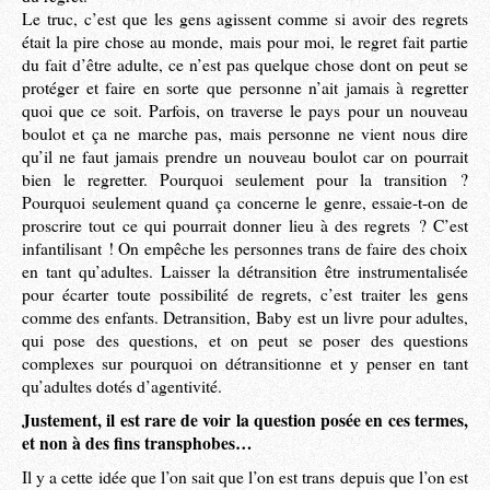
Le truc, c’est que les gens agissent comme si avoir des regrets
était la pire chose au monde, mais pour moi, le regret fait partie
du fait d’être adulte, ce n’est pas quelque chose dont on peut se
protéger et faire en sorte que personne n’ait jamais à regretter
quoi que ce soit. Parfois, on traverse le pays pour un nouveau
boulot et ça ne marche pas, mais personne ne vient nous dire
qu’il ne faut jamais prendre un nouveau boulot car on pourrait
bien le regretter. Pourquoi seulement pour la transition ?
Pourquoi seulement quand ça concerne le genre, essaie-t-on de
proscrire tout ce qui pourrait donner lieu à des regrets ? C’est
infantilisant ! On empêche les personnes trans de faire des choix
en tant qu’adultes. Laisser la détransition être instrumentalisée
pour écarter toute possibilité de regrets, c’est traiter les gens
comme des enfants. Detransition, Baby est un livre pour adultes,
qui pose des questions, et on peut se poser des questions
complexes sur pourquoi on détransitionne et y penser en tant
qu’adultes dotés d’agentivité.
Justement, il est rare de voir la question posée en ces termes,
et non à des fins transphobes…
Il y a cette idée que l’on sait que l’on est trans depuis que l’on est