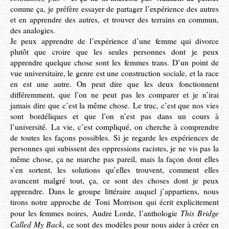
comme ça, je préfère essayer de partager l’expérience des autres
et en apprendre des autres, et trouver des terrains en commun,
des analogies.
Je peux apprendre de l’expérience d’une femme qui divorce
plutôt que croire que les seules personnes dont je peux
apprendre quelque chose sont les femmes trans. D’un point de
vue universitaire, le genre est une construction sociale, et la race
en est une autre. On peut dire que les deux fonctionnent
différemment, que l’on ne peut pas les comparer et je n’irai
jamais dire que c’est la même chose. Le truc, c’est que nos vies
sont bordéliques et que l’on n’est pas dans un cours à
l’université. La vie, c’est compliqué, on cherche à comprendre
de toutes les façons possibles. Si je regarde les expériences de
personnes qui subissent des oppressions racistes, je ne vis pas la
même chose, ça ne marche pas pareil, mais la façon dont elles
s’en sortent, les solutions qu’elles trouvent, comment elles
avancent malgré tout, ça, ce sont des choses dont je peux
apprendre. Dans le groupe littéraire auquel j’appartiens, nous
tirons notre approche de Toni Morrison qui écrit explicitement
This Bridge
pour les femmes noires, Audre Lorde, l’anthologie
Called My Back
, ce sont des modèles pour nous aider à créer en