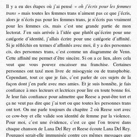
« oh j’écris pour les femmes
Il y a eu des étapes où j’ai pensé
trans »
mais toutes les femmes trans n’aiment pas ce que j’écris,
alors je n’écris pas pour les femmes trans, je n’écris pas vraiment
pour les femmes cis, mais c’est une grande partie de mon
lectorat. J’en suis arrivée à l’idée que plutôt qu’écrire pour une
catégorie d’identité, j’allais écrire pour une catégorie d’affinité.
Si je réfléchis en termes d’affinités avec moi, il y a des personnes
cis, des personnes trans, c’est comme un diagramme de Venn.
Cette affinité me permet d’être sincère. Si on a ce lien, alors cela
veut que vous pouvez encaisser ma franchise. Certaines
personnes ont taxé mon livre de misogynie ou de transphobie.
Cependant, tout ce que je fais, c’est parler de ces sujets de la
façon dont j’en parle avec mes amies. Et je suis honnête, je fais
confiance à mes lecteurs et lectrices pour lire en toute bonne foi.
Je leur fais confiance pour admettre que Reese a peut-être tort et
ça ne veut pas dire que j’ai tort ou que toutes les personnes trans
ont tort. On me parle toujours du chapitre 2 où Reese sort avec
ce cow-boy et elle valide son identité de femme par la violence.
Pour moi, c’est une évidence, c’est ce que l’on trouve dans
chaque chanson de Lana Del Rey et Reese écoute Lana Del Rey.
Pourquoi serait-elle immunisée contre ces mêmes messages que