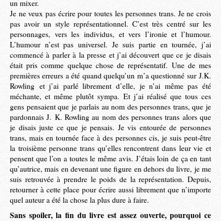
un mixer.
Je ne veux pas écrire pour toutes les personnes trans. Je ne crois
pas avoir un style représentationnel. C’est très centré sur les
personnages, vers les individus, et vers l’ironie et l’humour.
L’humour n’est pas universel. Je suis partie en tournée, j’ai
commencé à parler à la presse et j’ai découvert que ce je disais
était pris comme quelque chose de représentatif. Une de mes
premières erreurs a été quand quelqu’un m’a questionné sur J.K.
Rowling et j’ai parlé librement d’elle, je n’ai même pas été
méchante, et même plutôt sympa. Et j’ai réalisé que tous ces
gens pensaient que je parlais au nom des personnes trans, que je
pardonnais J. K. Rowling au nom des personnes trans alors que
je disais juste ce que je pensais. Je vis entourée de personnes
trans, mais en tournée face à des personnes cis, je suis peut-être
la troisième personne trans qu’elles rencontrent dans leur vie et
pensent que l’on a toutes le même avis. J’étais loin de ça en tant
qu’autrice, mais en devenant une figure en dehors du livre, je me
suis retrouvée à prendre le poids de la représentation. Depuis,
retourner à cette place pour écrire aussi librement que n’importe
quel auteur a été la chose la plus dure à faire.
Sans spoiler, la fin du livre est assez ouverte, pourquoi ce