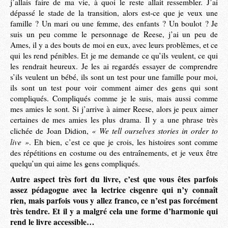
j’allais faire de ma vie, à quoi le reste allait ressembler. J’ai
dépassé le stade de la transition, alors est-ce que je veux une
famille ? Un mari ou une femme, des enfants ? Un boulot ? Je
suis un peu comme le personnage de Reese, j’ai un peu de
Ames, il y a des bouts de moi en eux, avec leurs problèmes, et ce
qui les rend pénibles. Et je me demande ce qu’ils veulent, ce qui
les rendrait heureux. Je les ai regardés essayer de comprendre
s’ils veulent un bébé, ils sont un test pour une famille pour moi,
ils sont un test pour voir comment aimer des gens qui sont
compliqués. Compliqués comme je le suis, mais aussi comme
mes amies le sont. Si j’arrive à aimer Reese, alors je peux aimer
certaines de mes amies les plus drama. Il y a une phrase très
« We tell ourselves stories in order to
clichée de Joan Didion,
live »
. Eh bien, c’est ce que je crois, les histoires sont comme
des répétitions en costume ou des entraînements, et je veux être
quelqu’un qui aime les gens compliqués.
Autre aspect très fort du livre, c’est que vous êtes parfois
assez pédagogue avec la lectrice cisgenre qui n’y connaît
rien, mais parfois vous y allez franco, ce n’est pas forcément
très tendre. Et il y a malgré cela une forme d’harmonie qui
rend le livre accessible…