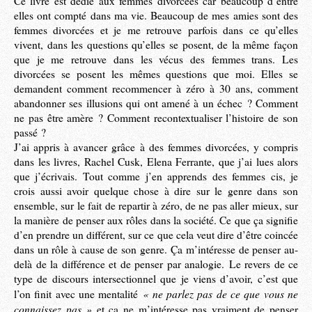
Ce livre est dédié aux femmes divorcées car beaucoup d’entre
elles ont compté dans ma vie. Beaucoup de mes amies sont des
femmes divorcées et je me retrouve parfois dans ce qu’elles
vivent, dans les questions qu’elles se posent, de la même façon
que je me retrouve dans les vécus des femmes trans. Les
divorcées se posent les mêmes questions que moi. Elles se
demandent comment recommencer à zéro à 30 ans, comment
abandonner ses illusions qui ont amené à un échec ? Comment
ne pas être amère ? Comment recontextualiser l’histoire de son
passé ?
J’ai appris à avancer grâce à des femmes divorcées, y compris
dans les livres, Rachel Cusk, Elena Ferrante, que j’ai lues alors
que j’écrivais. Tout comme j’en apprends des femmes cis, je
crois aussi avoir quelque chose à dire sur le genre dans son
ensemble, sur le fait de repartir à zéro, de ne pas aller mieux, sur
la manière de penser aux rôles dans la société. Ce que ça signifie
d’en prendre un différent, sur ce que cela veut dire d’être coincée
dans un rôle à cause de son genre. Ça m’intéresse de penser au-
delà de la différence et de penser par analogie. Le revers de ce
type de discours intersectionnel que je viens d’avoir, c’est que
« ne parlez pas de ce que vous ne
l’on finit avec une mentalité
connaissez pas »
et ça ne m’intéresse pas vraiment de penser