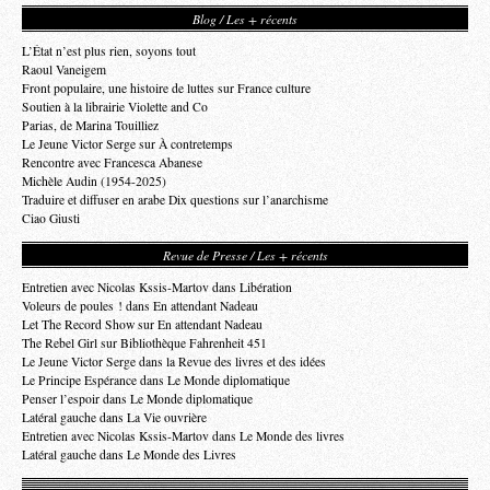
Blog / Les + récents
L’État n’est plus rien, soyons tout
Raoul Vaneigem
Front populaire, une histoire de luttes sur France culture
Soutien à la librairie Violette and Co
Parias, de Marina Touilliez
Le Jeune Victor Serge sur À contretemps
Rencontre avec Francesca Abanese
Michèle Audin (1954-2025)
Traduire et diffuser en arabe Dix questions sur l’anarchisme
Ciao Giusti
Revue de Presse / Les + récents
Entretien avec Nicolas Kssis-Martov dans Libération
Voleurs de poules ! dans En attendant Nadeau
Let The Record Show sur En attendant Nadeau
The Rebel Girl sur Bibliothèque Fahrenheit 451
Le Jeune Victor Serge dans la Revue des livres et des idées
Le Principe Espérance dans Le Monde diplomatique
Penser l’espoir dans Le Monde diplomatique
Latéral gauche dans La Vie ouvrière
Entretien avec Nicolas Kssis-Martov dans Le Monde des livres
Latéral gauche dans Le Monde des Livres