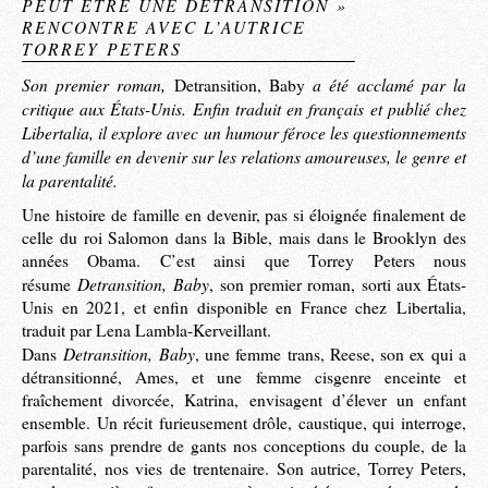
PEUT ÊTRE UNE DÉTRANSITION »
RENCONTRE AVEC L’AUTRICE
TORREY PETERS
Son premier roman,
a été acclamé par la
Detransition, Baby
critique aux États-Unis. Enfin traduit en français et publié chez
Libertalia, il explore avec un humour féroce les questionnements
d’une famille en devenir sur les relations amoureuses, le genre et
la parentalité.
Une histoire de famille en devenir, pas si éloignée finalement de
celle du roi Salomon dans la Bible, mais dans le Brooklyn des
années Obama. C’est ainsi que Torrey Peters nous
Detransition, Baby
résume
, son premier roman, sorti aux États-
Unis en 2021, et enfin disponible en France chez Libertalia,
traduit par Lena Lambla-Kerveillant.
Detransition, Baby
Dans
, une femme trans, Reese, son ex qui a
détransitionné, Ames, et une femme cisgenre enceinte et
fraîchement divorcée, Katrina, envisagent d’élever un enfant
ensemble. Un récit furieusement drôle, caustique, qui interroge,
parfois sans prendre de gants nos conceptions du couple, de la
parentalité, nos vies de trentenaire. Son autrice, Torrey Peters,