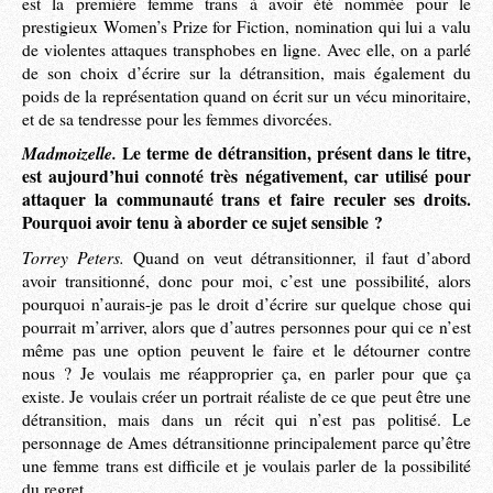
est la première femme trans à avoir été nommée pour le
prestigieux Women’s Prize for Fiction, nomination qui lui a valu
de violentes attaques transphobes en ligne. Avec elle, on a parlé
de son choix d’écrire sur la détransition, mais également du
poids de la représentation quand on écrit sur un vécu minoritaire,
et de sa tendresse pour les femmes divorcées.
Madmoizelle.
Le terme de détransition, présent dans le titre,
est aujourd’hui connoté très négativement, car utilisé pour
attaquer la communauté trans et faire reculer ses droits.
Pourquoi avoir tenu à aborder ce sujet sensible ?
Torrey Peters.
Quand on veut détransitionner, il faut d’abord
avoir transitionné, donc pour moi, c’est une possibilité, alors
pourquoi n’aurais-je pas le droit d’écrire sur quelque chose qui
pourrait m’arriver, alors que d’autres personnes pour qui ce n’est
même pas une option peuvent le faire et le détourner contre
nous ? Je voulais me réapproprier ça, en parler pour que ça
existe. Je voulais créer un portrait réaliste de ce que peut être une
détransition, mais dans un récit qui n’est pas politisé. Le
personnage de Ames détransitionne principalement parce qu’être
une femme trans est difficile et je voulais parler de la possibilité
du regret.