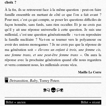
choix ?
À la fin, ils se retrouvent face à la même question : peut-on faire
famille ensemble en mettant de côté ce que l’on a fait avant ?
Pour moi, c’est ça qui compte, se poser les questions difficiles de
façon honnête, sans fards, sans rien occulter. Et je ne crois pas
qu’il y ait une réponse universelle à cette question. Je suis une
millenial, c’est une question générationnelle : va-t-on reproduire
la famille nucléaire ? Va-t-on se tourner vers le polyamour ou
avoir des unions monogames ? Je ne crois pas que la réponse de
« élevons un enfant à trois, une femme cis,
ma génération soit
une femme trans, et une peut-être femme trans »
. On aura la
réponse avec la prochaine génération quand elle nous regardera
et verra comment nous, les millenials avons vécu.
Maëlle Le Corre
Detransition, Baby
, Torrey Peters
Billet + ancien
Billet + récent