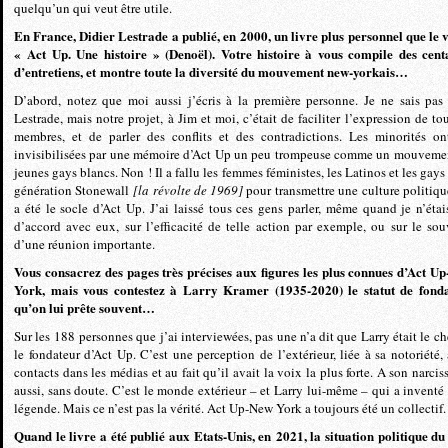
quelqu’un qui veut être utile.
En France, Didier Lestrade a publié, en 2000, un livre plus personnel que le v
« Act Up. Une histoire » (Denoël). Votre histoire à vous compile des cent
d’entretiens, et montre toute la diversité du mouvement new-yorkais…
D’abord, notez que moi aussi j’écris à la première personne. Je ne sais pas
Lestrade, mais notre projet, à Jim et moi, c’était de faciliter l’expression de tou
membres, et de parler des conflits et des contradictions. Les minorités on
invisibilisées par une mémoire d’Act Up un peu trompeuse comme un mouveme
jeunes gays blancs. Non ! Il a fallu les femmes féministes, les Latinos et les gays
génération Stonewall
[la révolte de 1969]
pour transmettre une culture politiqu
a été le socle d’Act Up. J’ai laissé tous ces gens parler, même quand je n’étai
d’accord avec eux, sur l’efficacité de telle action par exemple, ou sur le sou
d’une réunion importante.
Vous consacrez des pages très précises aux figures les plus connues d’Act U
York, mais vous contestez à Larry Kramer (1935-2020) le statut de fond
qu’on lui prête souvent…
Sur les 188 personnes que j’ai interviewées, pas une n’a dit que Larry était le ch
le fondateur d’Act Up. C’est une perception de l’extérieur, liée à sa notoriété, 
contacts dans les médias et au fait qu’il avait la voix la plus forte. A son narcis
aussi, sans doute. C’est le monde extérieur – et Larry lui-même – qui a inventé 
légende. Mais ce n’est pas la vérité. Act Up-New York a toujours été un collectif.
Quand le livre a été publié aux Etats-Unis, en 2021, la situation politique du