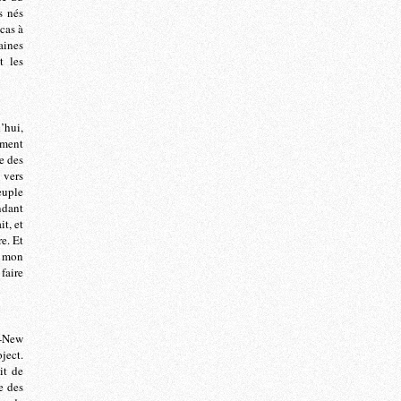
s nés
cas à
aines
t les
’hui,
ement
e des
 vers
euple
ndant
t, et
e. Et
é mon
faire
p-New
ject.
it de
e des