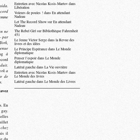
Entretien avec Nicolas Kssis-Martov dans
sida.
Libération
ecord
Voleurs de poules ! dans En attendant
femme
Nadeau
Let The Record Show sur En attendant
Nadeau
an ne
The Rebel Girl sur Bibliothèque Fahrenheit
451
– par
Le Jeune Victor Serge dans la Revue des
York,
livres et des idées
venue
Le Principe Espérance dans Le Monde
diplomatique
ng
à
Penser l’espoir dans Le Monde
ecord
diplomatique
duit.
Latéral gauche dans La Vie ouvrière
ork a
Entretien avec Nicolas Kssis-Martov dans
re de
Le Monde des livres
s.
Latéral gauche dans Le Monde des Livres
 avez
s. En
 gay.
elles
illet
 chez
is il
ie du