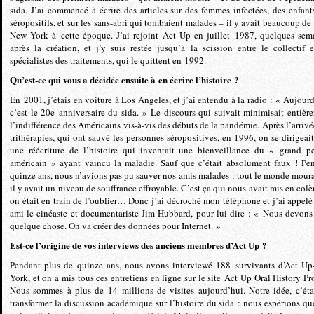
sida. J’ai commencé à écrire des articles sur des femmes infectées, des enfant
séropositifs, et sur les sans-abri qui tombaient malades – il y avait beaucoup de 
New York à cette époque. J’ai rejoint Act Up en juillet 1987, quelques sem
après la création, et j’y suis restée jusqu’à la scission entre le collectif e
spécialistes des traitements, qui le quittent en 1992.
Qu’est-ce qui vous a décidée ensuite à en écrire l’histoire ?
En 2001, j’étais en voiture à Los Angeles, et j’ai entendu à la radio : « Aujourd
c’est le 20e anniversaire du sida. » Le discours qui suivait minimisait entièr
l’indifférence des Américains vis-à-vis des débuts de la pandémie. Après l’arrivé
trithérapies, qui ont sauvé les personnes séropositives, en 1996, on se dirigeait
une réécriture de l’histoire qui inventait une bienveillance du « grand p
américain » ayant vaincu la maladie. Sauf que c’était absolument faux ! Pe
quinze ans, nous n’avions pas pu sauver nos amis malades : tout le monde mourai
il y avait un niveau de souffrance effroyable. C’est ça qui nous avait mis en colèr
on était en train de l’oublier… Donc j’ai décroché mon téléphone et j’ai appel
ami le cinéaste et documentariste Jim Hubbard, pour lui dire : « Nous devons 
quelque chose. On va créer des données pour Internet. »
Est-ce l’origine de vos interviews des anciens membres d’Act Up ?
Pendant plus de quinze ans, nous avons interviewé 188 survivants d’Act U
York, et on a mis tous ces entretiens en ligne sur le site Act Up Oral History Pro
Nous sommes à plus de 14 millions de visites aujourd’hui. Notre idée, c’éta
transformer la discussion académique sur l’histoire du sida : nous espérions qu