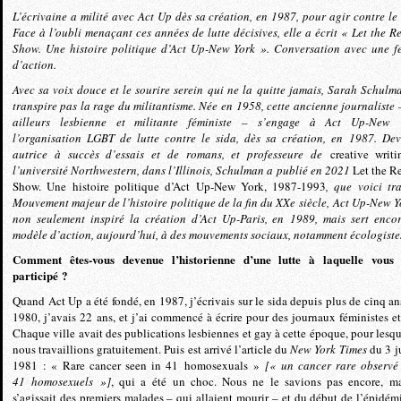
L’écrivaine a milité avec Act Up dès sa création, en 1987, pour agir contre le 
Face à l’oubli menaçant ces années de lutte décisives, elle a écrit « Let the R
Show. Une histoire politique d’Act Up-New York ». Conversation avec une 
d’action.
Avec sa voix douce et le sourire serein qui ne la quitte jamais, Sarah Schulm
transpire pas la rage du militantisme. Née en 1958, cette ancienne journaliste 
ailleurs lesbienne et militante féministe – s’engage à Act Up-New 
l’organisation LGBT de lutte contre le sida, dès sa création, en 1987. De
autrice à succès d’essais et de romans, et professeure de
creative writi
l’université Northwestern, dans l’Illinois, Schulman a publié en 2021
Let the R
Show. Une histoire politique d’Act Up-New York, 1987-1993
, que voici tra
Mouvement majeur de l’histoire politique de la fin du XXe siècle, Act Up-New Y
non seulement inspiré la création d’Act Up-Paris, en 1989, mais sert enco
modèle d’action, aujourd’hui, à des mouvements sociaux, notamment écologiste
Comment êtes-vous devenue l’historienne d’une lutte à laquelle vous
participé ?
Quand Act Up a été fondé, en 1987, j’écrivais sur le sida depuis plus de cinq an
1980, j’avais 22 ans, et j’ai commencé à écrire pour des journaux féministes et
Chaque ville avait des publications lesbiennes et gay à cette époque, pour lesqu
nous travaillions gratuitement. Puis est arrivé l’article du
New York Times
du 3 ju
1981 : « Rare cancer seen in 41 homosexuals »
[« un cancer rare observé
41 homosexuels »]
, qui a été un choc. Nous ne le savions pas encore, ma
s’agissait des premiers malades – qui allaient mourir – et du début de l’épidém