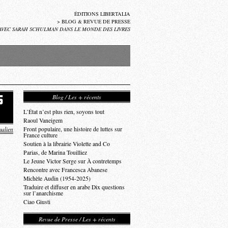
ÉDITIONS LIBERTALIA
>
BLOG & REVUE DE PRESSE
AVEC SARAH SCHULMAN DANS LE MONDE DES LIVRES
Blog / Les + récents
S
L’État n’est plus rien, soyons tout
Raoul Vaneigem
alien
Front populaire, une histoire de luttes sur
France culture
Soutien à la librairie Violette and Co
Parias, de Marina Touilliez
Le Jeune Victor Serge sur À contretemps
Rencontre avec Francesca Abanese
Michèle Audin (1954-2025)
Traduire et diffuser en arabe Dix questions
sur l’anarchisme
Ciao Giusti
Revue de Presse / Les + récents