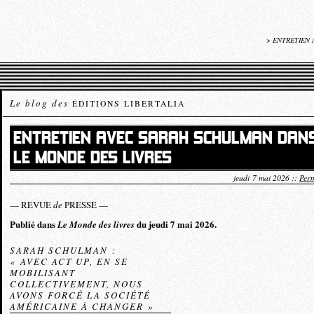
>
ENTRETIEN 
Le blog des
ÉDITIONS LIBERTALIA
ENTRETIEN AVEC SARAH SCHULMAN DAN
LE MONDE DES LIVRES
jeudi 7 mai 2026 ::
Perm
— REVUE
de
PRESSE —
Publié dans
du jeudi 7 mai 2026.
Le Monde des livres
SARAH SCHULMAN :
« AVEC ACT UP, EN SE
MOBILISANT
COLLECTIVEMENT, NOUS
AVONS FORCÉ LA SOCIÉTÉ
AMÉRICAINE À CHANGER »