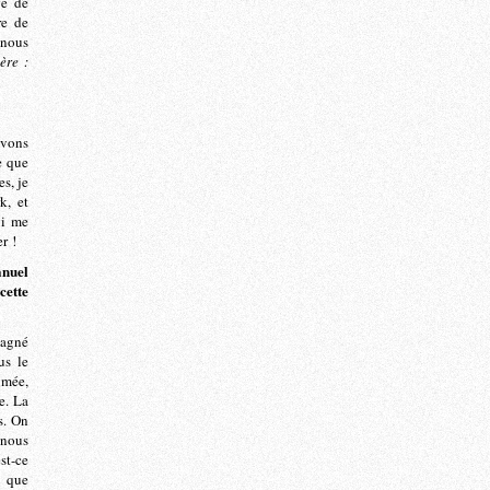
ge de
re de
 nous
ère :
avons
ce que
es, je
k, et
ui me
r !
anuel
cette
gagné
us le
imée,
e. La
s. On
 nous
st-ce
e que