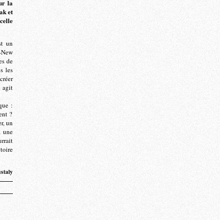
ur la
ak et
celle
st un
p-New
es de
s les
 créer
 agit
que :
ent ?
r, un
a une
rrait
toire
staly