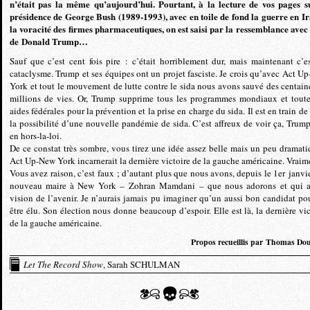
n’était pas la même qu’aujourd’hui. Pourtant, à la lecture de vos pages s
présidence de George Bush (1989-1993), avec en toile de fond la guerre en Ir
la voracité des firmes pharmaceutiques, on est saisi par la ressemblance avec 
de Donald Trump…
Sauf que c’est cent fois pire : c’était horriblement dur, mais maintenant c’e
cataclysme. Trump et ses équipes ont un projet fasciste. Je crois qu’avec Act U
York et tout le mouvement de lutte contre le sida nous avons sauvé des centain
millions de vies. Or, Trump supprime tous les programmes mondiaux et toute
aides fédérales pour la prévention et la prise en charge du sida. Il est en train de
la possibilité d’une nouvelle pandémie de sida. C’est affreux de voir ça, Trump
en hors-la-loi.
De ce constat très sombre, vous tirez une idée assez belle mais un peu dramati
Act Up-New York incarnerait la dernière victoire de la gauche américaine. Vraim
Vous avez raison, c’est faux ; d’autant plus que nous avons, depuis le 1er janvie
nouveau maire à New York – Zohran Mamdani – que nous adorons et qui 
vision de l’avenir. Je n’aurais jamais pu imaginer qu’un aussi bon candidat pou
être élu. Son élection nous donne beaucoup d’espoir. Elle est là, la dernière vic
de la gauche américaine.
Propos recueillis par Thomas Dou
Let The Record Show
, Sarah SCHULMAN