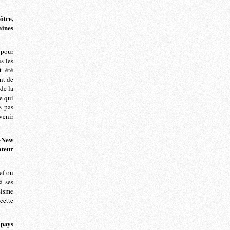
ôtre,
aines
 pour
s les
t été
nt de
 de la
e qui
s pas
venir
p-New
ateur
ef ou
à ses
sisme
cette
 pays