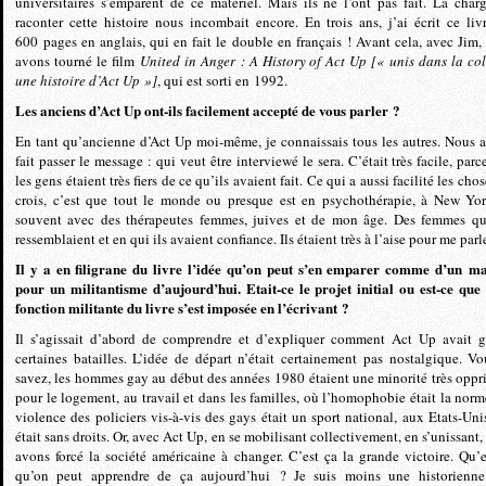
universitaires s’emparent de ce matériel. Mais ils ne l’ont pas fait. La char
raconter cette histoire nous incombait encore. En trois ans, j’ai écrit ce liv
600 pages en anglais, qui en fait le double en français ! Avant cela, avec Jim,
avons tourné le film
United in Anger : A History of Act Up [« unis dans la col
une histoire d’Act Up »]
, qui est sorti en 1992.
Les anciens d’Act Up ont-ils facilement accepté de vous parler ?
En tant qu’ancienne d’Act Up moi-même, je connaissais tous les autres. Nous 
fait passer le message : qui veut être interviewé le sera. C’était très facile, par
les gens étaient très fiers de ce qu’ils avaient fait. Ce qui a aussi facilité les chos
crois, c’est que tout le monde ou presque est en psychothérapie, à New Yor
souvent avec des thérapeutes femmes, juives et de mon âge. Des femmes q
ressemblaient et en qui ils avaient confiance. Ils étaient très à l’aise pour me parle
Il y a en filigrane du livre l’idée qu’on peut s’en emparer comme d’un m
pour un militantisme d’aujourd’hui. Etait-ce le projet initial ou est-ce que 
fonction militante du livre s’est imposée en l’écrivant ?
Il s’agissait d’abord de comprendre et d’expliquer comment Act Up avait 
certaines batailles. L’idée de départ n’était certainement pas nostalgique. Vo
savez, les hommes gay au début des années 1980 étaient une minorité très oppr
pour le logement, au travail et dans les familles, où l’homophobie était la norm
violence des policiers vis-à-vis des gays était un sport national, aux Etats-Uni
était sans droits. Or, avec Act Up, en se mobilisant collectivement, en s’unissant,
avons forcé la société américaine à changer. C’est ça la grande victoire. Qu’e
qu’on peut apprendre de ça aujourd’hui ? Je suis moins une historienn