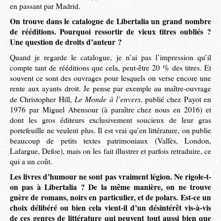
en passant par Madrid.
On trouve dans le catalogue de Libertalia un grand nombre
de rééditions. Pourquoi ressortir de vieux titres oubliés ?
Une question de droits d’auteur ?
Quand je regarde le catalogue, je n’ai pas l’impression qu’il
compte tant de rééditions que cela, peut-être 20 % des titres. Et
souvent ce sont des ouvrages pour lesquels on verse encore une
rente aux ayants droit. Je pense par exemple au maître-ouvrage
Le Monde à l’envers
de Christopher Hill,
, publié chez Payot en
1976 par Miguel Abensour (à paraître chez nous en 2016) et
dont les gros éditeurs exclusivement soucieux de leur gras
portefeuille ne veulent plus. Il est vrai qu’en littérature, on publie
beaucoup de petits textes patrimoniaux (Vallès, London,
Lafargue, Defoe), mais on les fait illustrer et parfois retraduire, ce
qui a un coût.
Les livres d’humour ne sont pas vraiment légion. Ne rigole-t-
on pas à Libertalia ? De la même manière, on ne trouve
guère de romans, noirs en particulier, et de polars. Est-ce un
choix délibéré ou bien cela vient-il d’un désintérêt vis-à-vis
de ces genres de littérature qui peuvent tout aussi bien que