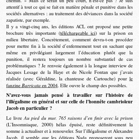
chemin. » Mais ce serait un peu court, n’est-ce pas ? Je suis
attentif à tout ce qui se fait en matière pénale et punitive dans les
sociétés alternatives : au traitement des déviances dans la société
zapatiste, par exemple.
Il y a vingt-cinq ans, les éditions ACL ont proposé une petite
brochure très importante (
téléchargeable ici
) sur la prison en
milieu libertaire. Concrètement, comment devra-t-on procéder
pour mettre fin à la société d’enfermement tout en sachant que
même en privilégiant largement l’éducation plutôt que la
punition, il restera toujours un nombre substantiel de cas
problématiques ? Je renvoie également à la longue interview de
Jacques Lesage de la Haye et de Nicole Fontan que j’avais
réalisée (avec Géraldine, la chanteuse de Cartouche) pour
le
Barricata
fanzine
en 2004
. Elle ouvre le champ des possibles.
N’avez-vous jamais pensé à travailler sur l’histoire de
l’illégalisme en général et sur celle de l’honnête cambrioleur
Jacob en particulier ?
Au pied du mur. 765 raisons d’en finir avec la prison
Le livre
(L’Insomniaque, 2000) hélas épuisé, reste définitivement la
somme à actualiser et à renouveler. Sur l’illégalisme et Alexandre
Jacob, il semble que les éditions Nada proposeront sous peu