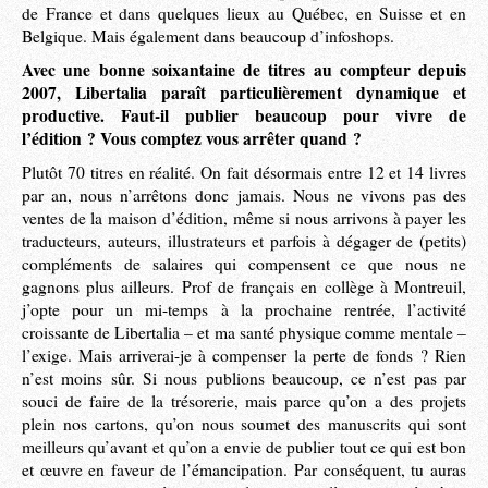
de France et dans quelques lieux au Québec, en Suisse et en
Belgique. Mais également dans beaucoup d’infoshops.
Avec une bonne soixantaine de titres au compteur depuis
2007, Libertalia paraît particulièrement dynamique et
productive. Faut-il publier beaucoup pour vivre de
l’édition ? Vous comptez vous arrêter quand ?
Plutôt 70 titres en réalité. On fait désormais entre 12 et 14 livres
par an, nous n’arrêtons donc jamais. Nous ne vivons pas des
ventes de la maison d’édition, même si nous arrivons à payer les
traducteurs, auteurs, illustrateurs et parfois à dégager de (petits)
compléments de salaires qui compensent ce que nous ne
gagnons plus ailleurs. Prof de français en collège à Montreuil,
j’opte pour un mi-temps à la prochaine rentrée, l’activité
croissante de Libertalia – et ma santé physique comme mentale –
l’exige. Mais arriverai-je à compenser la perte de fonds ? Rien
n’est moins sûr. Si nous publions beaucoup, ce n’est pas par
souci de faire de la trésorerie, mais parce qu’on a des projets
plein nos cartons, qu’on nous soumet des manuscrits qui sont
meilleurs qu’avant et qu’on a envie de publier tout ce qui est bon
et œuvre en faveur de l’émancipation. Par conséquent, tu auras