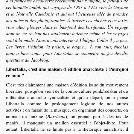
à la française découverte récemment par Philippe, le petit-fils de
cet honnête toubib qui voyagea de 1907 à 1913 vers la Guyane
et la Nouvelle Calédonie et qui eut l’heureuse idée de prendre
des notes et des photographies. À travers ces clichés et ce texte,
vous allez plonger dans le bas-fond des bas-fonds. Un voyage
dont on ne revient pas totalement indemne même si les voyages
sont à la mode. Nous avons interviewé Philippe Collin il y a peu.
Les livres, l’édition, la prison, le bagne… À son tour, Nicolas
pour a bien voulu, pour Libertalia, se soumettre au jeu des dix
questions du Jacoblog.
Libertalia, c’est une maison d’édition anarchiste ? Pourquoi
ce nom ?
C’est très clairement une maison d’édition issue du mouvement
libertaire, puisqu’on vient de la contre-culture punk/redskin et du
militantisme anarcho-syndicaliste et qu’au départ, on a pensé
Libertalia comme le prolongement logique de nos autres
activités : on faisait de la musique, on organisait des concerts, on
Barricata
animait un fanzine (
), on prenait part à des tas de
manifs, il manquait un maillon essentiel : l’objet-livre. Pour
autant, Libertalia ne se limite pas à la rhétorique anarchiste, il