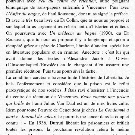
Feu au centre de rétention
poursuivi avec
, autre poignant
témoignage de sans-papiers enfermés à Vincennes. Puis avec
L’Enfer du bagne
, de Paul Roussenq, dont tu as signé la préface.
Et avec
le très beau livre du Dr Collin
, que tu nous as proposé et
sur lequel tu as largement œuvré en tant qu’historien et éditeur.
Un médecin au bagne
On poursuivra avec
(1930), du Dr
Rousseau, que tu nous as proposé il y a longtemps et qu’on a
récupéré grâce au père de Charlotte, libraire d’ancien, spécialiste
en littérature populaire et en crimino. Anecdote : c’est lui qui
avait donné les textes d’Alexandre Jacob à Olivier
(L’Insomniaque/L’Envolée) en le chargeant d’en assurer une
première réédition. Puis tu as poursuivi la tâche.
La condition carcérale traverse toute l’histoire de Libertalia. Je
hais l’enfermement et considère que la prison est le reflet
paroxystique de nos sociétés. J’étais ravi d’assister à l’incendie
Beau comme une prison
du centre de rétention de Vincennes.
qui brûle
de l’ami Julius Van Daal est un de mes livres culte.
Le Condamné à
Idem pour toute l’œuvre de Genet dont je chéris
mort
Journal du voleur.
et
Je pourrais me lancer dans le couplet
connu : « En 1936, Durruti libérait les prisonniers et brûlait
toutes les prisons, la prochaine révolution refera le même