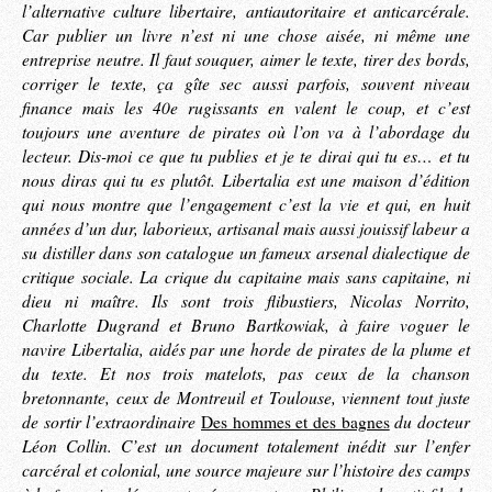
l’alternative culture libertaire, antiautoritaire et anticarcérale.
Car publier un livre n’est ni une chose aisée, ni même une
entreprise neutre. Il faut souquer, aimer le texte, tirer des bords,
corriger le texte, ça gîte sec aussi parfois, souvent niveau
finance mais les 40e rugissants en valent le coup, et c’est
toujours une aventure de pirates où l’on va à l’abordage du
lecteur. Dis-moi ce que tu publies et je te dirai qui tu es… et tu
nous diras qui tu es plutôt. Libertalia est une maison d’édition
qui nous montre que l’engagement c’est la vie et qui, en huit
années d’un dur, laborieux, artisanal mais aussi jouissif labeur a
su distiller dans son catalogue un fameux arsenal dialectique de
critique sociale. La crique du capitaine mais sans capitaine, ni
dieu ni maître. Ils sont trois flibustiers, Nicolas Norrito,
Charlotte Dugrand et Bruno Bartkowiak, à faire voguer le
navire Libertalia, aidés par une horde de pirates de la plume et
du texte. Et nos trois matelots, pas ceux de la chanson
bretonnante, ceux de Montreuil et Toulouse, viennent tout juste
de sortir l’extraordinaire
du docteur
Des hommes et des bagnes
Léon Collin. C’est un document totalement inédit sur l’enfer
carcéral et colonial, une source majeure sur l’histoire des camps