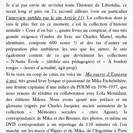
Je n’ai pas envie de revisiter toute l’histoire de Libertalia, ce
serait long et puis on l’a raconté ailleurs (voir en particulier
Article 11
l’interview publiée par le site
). La collection dont je
suis le plus fier en ce moment, c’est la collection d’histoire
intitulée « Ceux d’en bas », quatre livres au compteur, d’une très
grande exigence (l’index du livre sur Charles Martel, mythe
identitaire, comporte 600 noms !) et des tas d’autres en
préparation plus ambitieux les uns que les autres. Je suis
également content de ce que deviennent les collections
« N’Autre École » (dédiée aux pédagogies) et « À boulets
rouges » (textes d’actualité, agit-prop).
Ma guerre d’Espagne
Si tu veux un coup de cœur, en voici un :
à moi
, très grand livre lyrique et passionné de Mika Etchebéhère,
une femme capitaine d’une milice du POUM en 1936-1937, que
nous venons de rééditer en collaboration avec Lola Montalant,
des éditions Milena. Nous avons ajouté une préface et un
glossaire (signés par Charles Jacquier, ancien animateur de la
collection « Mémoires sociales » chez Agone), la
correspondance de Mika et des Rosmer, des photos, et même un
DVD correspondant à un reportage de 110 minutes où l’on
marche sur les traces d’Hippo et de Mika, de l’Argentine à Paris