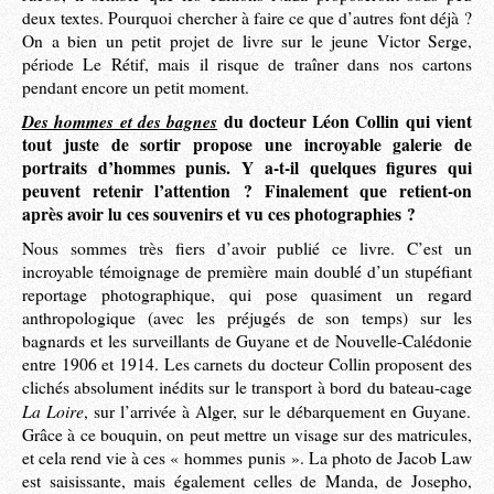
deux textes. Pourquoi chercher à faire ce que d’autres font déjà ?
On a bien un petit projet de livre sur le jeune Victor Serge,
période Le Rétif, mais il risque de traîner dans nos cartons
pendant encore un petit moment.
Des hommes et des bagnes
du docteur Léon Collin qui vient
tout juste de sortir propose une incroyable galerie de
portraits d’hommes punis. Y a-t-il quelques figures qui
peuvent retenir l’attention ? Finalement que retient-on
après avoir lu ces souvenirs et vu ces photographies ?
Nous sommes très fiers d’avoir publié ce livre. C’est un
incroyable témoignage de première main doublé d’un stupéfiant
reportage photographique, qui pose quasiment un regard
anthropologique (avec les préjugés de son temps) sur les
bagnards et les surveillants de Guyane et de Nouvelle-Calédonie
entre 1906 et 1914. Les carnets du docteur Collin proposent des
clichés absolument inédits sur le transport à bord du bateau-cage
La Loire
, sur l’arrivée à Alger, sur le débarquement en Guyane.
Grâce à ce bouquin, on peut mettre un visage sur des matricules,
et cela rend vie à ces « hommes punis ». La photo de Jacob Law
est saisissante, mais également celles de Manda, de Josepho,