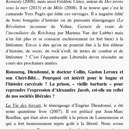
Kennedy
Des néons
(2008), mais aussi Frédéric Ciriez, auteur de
sous la mer
Mélo
(2013) et de
(2008). Il se trouve que c’est le
camarade Yves Pagès qui édite ces ouvrages. Il a naguère édité
La
de bons bouquins d’histoire ou de puissants témoignages (
Révolution inconnue
Carnets de route de
de Voline,
l’incendiaire du Reichstag
par Marinus Van der Lubbe) mais
n’en fait plus et se consacre exclusivement (et fort bien) à la
littérature. Est-ce à dire qu’on ne pourrait être à la fois éditeur
d’histoire, de socio, de rock’n’roll, de textes de combat et de
littérature ? C’est l’équation que Libertalia devra résoudre au
cours des prochaines années.
Roussenq, Dieudonné, le docteur Collin, Gaston Leroux et
son Chéri-Bibi… Pourquoi cet intérêt pour le bagne et
l’histoire carcérale ? La prison, « vieille barbarie » pour
reprendre l’expression d’Alexandre Jacob, est-elle un reflet
de nos sociétés libérales ?
La Vie des forçats
, le témoignage d’Eugène Dieudonné, a été
notre quatrième livre (2007). Il est préfacé par Jean-Marc
Rouillan, qui était alors embastillé à la prison de Lannemezan et
qui a fort heureusement repris goût à la liberté. Nous avons