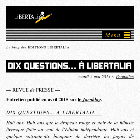
Menu
Le blog des
ÉDITIONS LIBERTALIA
DIX QUESTIONS… À LIBERTALIA
mardi 5 mai 2015 ::
Permalien
de
— REVUE
PRESSE —
Entretien publié en avril 2015 sur
le
Jacoblog
.
DIX QUESTIONS… À LIBERTALIA
Huit ans. Huit ans que le drapeau rouge et noir de la flibuste
livresque flotte au vent de l’édition indépendante. Huit ans et
quelque soixante-dix bouquins de derrière les fagots de