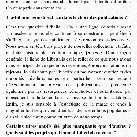
compris que nous n’avons absolument pas l’intention d’arrêter.
On en reparle dans trente ans ?
Y a-t-il une ligne directrice dans le choix des publications ?
C’est une question difficile… On a une ligne éditoriale assez
« musclée », mais elle continue à se construire – peut-être à
s’affiner – au gré des publications, des rencontres et des envies.
Nous avons en tête trois projets de nouvelles collections : théâtre
en lutte, histoire de l’édition critique, jeunesse. D’une façon
générale, la ligne de Libertalia est le reflet de ce que nous avons
dans les tripes, de ce que nous ressentons, éprouvons, aimons ou
rejetons. Je suis hanté par l’histoire du mouvement ouvrier, et des
minorités révolutionnaires en particulier, cela se ressent
nécessairement au niveau des publications ; préoccupé
également par les résurgences xénophobes et autoritaires, par
conséquent la lutte antifasciste traverse tout notre catalogue.
Enfin, je suis sensible à l’esthétique de la marge et tends à
magnifier tout ce qui vient d’en bas, des « émotions populaires »
du xviiie siècle aux contre-cultures de notre temps.
Certains titres ont-ils été plus marquants que d’autres ?
Quels sont les projets qui tiennent Libertalia à cœur ?