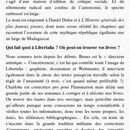
s’agit d’une maison d’édition de critique sociale. Et du
réformisme radical aux confins de l’autonomie, le spectre
embrassé est large.
L’Histoire générale des
Le nom est emprunté à Daniel Defoe et à
plus fameux pirates
, dont nous avons réédité les chapitres qui
racontent l’aventure de cette mythique république égalitaire sise
au large de Madagascar.
Qui fait quoi à Libertalia ? Où peut-on trouver vos livres ?
Nous sommes trois depuis les débuts. Bruno est le « directeur
artistique ». Concrètement, c’est lui qui contrôle toute l’image de
Libertalia : graphiste, dessinateur et Webmaster, il intervient
également dans le choix des textes puisqu’on travaille selon la
règle de l’unanimité (à trois, c’est quand même préférable !).
Charlotte est correctrice pro pour Flammarion mais dédie une
grande partie de ses semaines à corriger et à réécrire nos livres.
On trouve des fautes dans nos ouvrages, mais peut-être moins
qu’ailleurs puisque nous consacrons un temps considérable à
vérifier toutes les informations, donc tous les noms propres, les
dates, les références bibliographiques… En cela, on tente de
s’inscrire dans la grande tradition militante des correcteurs
d’imprimerie, aristocratie ouvrière et bastion des minorités