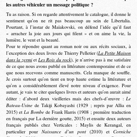
les autres véhiculer un message politique ?
Tu as raison. Si on regarde attentivement le catalogue, il donne le
sentiment qu’on ne rit pas beaucoup au sein de Libertalia.
Pourtant, à l’instar de Maïakovski, on défend l’idée qu’il faut
« arracher la joie aux jours qui filent » et on aime la vie, la
lumière, le vent et la beauté.
Pour te répondre quant au roman noir ou aux récits sociaux, à
La Petite Maison
l’exception des deux livres de Thierry Pelletier (
dans la zermi
Les Rois du rock
et
), je n’arrive pas à me satisfaire
de ce que nous avons publié en littérature contemporaine et de ce
que nous recevons comme manuscrits. Cela manque de souffle.
Je crois surtout qu’on tient en trop haute estime la littérature et
qu’on a considérablement élevé notre niveau d’exigence. Pour
autant, je vais te citer quelques livres et auteurs qu’on aurait aimé
Le
éditer : d’abord deux vieilleries mais des chefs-d’œuvre :
Bateau-Usine
de Takiji Kobayashi (1929 ; repris par Allia en
La Bombe
2015) et
de Frank Harris (1908 ; première traduction
en français par La dernière goutte, 2015) et ensuite deux auteurs
français publiés chez Verticales : Maylis de Kerangal, en
Naissance d’un pont
Corniche
particulier pour
(2010) et