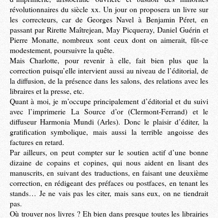
révolutionnaires du siècle xx. Un jour on proposera un livre sur
les correcteurs, car de Georges Navel à Benjamin Péret, en
passant par Rirette Maîtrejean, May Picqueray, Daniel Guérin et
Pierre Monatte, nombreux sont ceux dont on aimerait, fût-ce
modestement, poursuivre la quête.
Mais Charlotte, pour revenir à elle, fait bien plus que la
correction puisqu’elle intervient aussi au niveau de l’éditorial, de
la diffusion, de la présence dans les salons, des relations avec les
libraires et la presse, etc.
Quant à moi, je m’occupe principalement d’éditorial et du suivi
avec l’imprimerie La Source d’or (Clermont-Ferrand) et le
diffuseur Harmonia Mundi (Arles). Donc le plaisir d’éditer, la
gratification symbolique, mais aussi la terrible angoisse des
factures en retard.
Par ailleurs, on peut compter sur le soutien actif d’une bonne
dizaine de copains et copines, qui nous aident en lisant des
manuscrits, en suivant des traductions, en faisant une deuxième
correction, en rédigeant des préfaces ou postfaces, en tenant les
stands… Je ne vais pas les citer, mais sans eux, on ne tiendrait
pas.
Où trouver nos livres ? Eh bien dans presque toutes les librairies