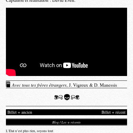
Captation et réalisation : David Even.
Avec tous tes frères étrangers
, J. Vigreux & D. Manessis
Billet + ancien
Billet + récent
Blog / Les + récents
L’État n’est plus rien, soyons tout