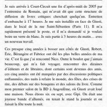
Je suis arrivée à Court-Circuit une fin d’après-midi de 2005 par
l’entremise de Romain, qui m’avait dit que cette structure de
diffusion de livres critiques cherchait quelqu’un. Entretien
d’embauche à 17 heures. Je me suis installée en face de Giusti,
dans le local de la rue Saint-Sébastien (Paris 11). Il m’a
rapidement présenté le poste, et il m’a demandé si je voulais
boire un verre de blanc. Je suis partie à 3 heures du matin… avec
un nouveau travail.
Ces presque cinq années à bosser aux côtés de Giusti, Robert,
Éric, Bérangère et Fabrice ont été les plus belles années de ma
vie. C’est là que j’ai rencontré Nico. Outre le boulot que j’aimais
beaucoup, qui m’a fait voyager, rencontrer des dizaines
d’éditeurs et de libraires, dont certains sont devenus des amis,
ces cinq années ont été marquées par des discussions politiques
enflammées, des nuits à refaire le monde, des fêtes, des crises de
rire, des débats sur des bouquins et des salons du livre. Comme
mon premier salon de la BD à Angoulême, où Giusti avait loué
une maison. Nous étions six ou sept, avec Gipi. On était une
joyeuse bande d’allumés, on tenait le stand la journée et on
faisait la fête toute la nuit.