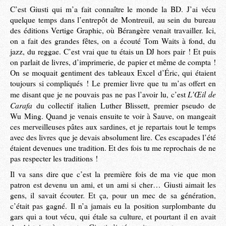
C’est Giusti qui m’a fait connaître le monde la BD. J’ai vécu
quelque temps dans l’entrepôt de Montreuil, au sein du bureau
des éditions Vertige Graphic, où Bérangère venait travailler. Ici,
on a fait des grandes fêtes, on a écouté Tom Waits à fond, du
jazz, du reggae. C’est vrai que tu étais un DJ hors pair ! Et puis
on parlait de livres, d’imprimerie, de papier et même de compta !
On se moquait gentiment des tableaux Excel d’Éric, qui étaient
toujours si compliqués ! Le premier livre que tu m’as offert en
L’Œil de
me disant que je ne pouvais pas ne pas l’avoir lu, c’est
Carafa
du collectif italien Luther Blissett, premier pseudo de
Wu Ming. Quand je venais ensuite te voir à Sauve, on mangeait
ces merveilleuses pâtes aux sardines, et je repartais tout le temps
avec des livres que je devais absolument lire. Ces escapades l’été
étaient devenues une tradition. Et des fois tu me reprochais de ne
pas respecter les traditions !
Il va sans dire que c’est la première fois de ma vie que mon
patron est devenu un ami, et un ami si cher… Giusti aimait les
gens, il savait écouter. Et ça, pour un mec de sa génération,
c’était pas gagné. Il n’a jamais eu la position surplombante du
gars qui a tout vécu, qui étale sa culture, et pourtant il en avait