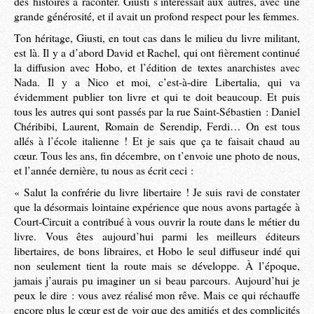
des histoires à raconter. Giusti s’intéressait aux autres, avec une
grande générosité, et il avait un profond respect pour les femmes.
Ton héritage, Giusti, en tout cas dans le milieu du livre militant,
est là. Il y a d’abord David et Rachel, qui ont fièrement continué
la diffusion avec Hobo, et l’édition de textes anarchistes avec
Nada. Il y a Nico et moi, c’est-à-dire Libertalia, qui va
évidemment publier ton livre et qui te doit beaucoup. Et puis
tous les autres qui sont passés par la rue Saint-Sébastien : Daniel
Chéribibi, Laurent, Romain de Serendip, Ferdi… On est tous
allés à l’école italienne ! Et je sais que ça te faisait chaud au
cœur. Tous les ans, fin décembre, on t’envoie une photo de nous,
et l’année dernière, tu nous as écrit ceci :
« Salut la confrérie du livre libertaire ! Je suis ravi de constater
que la désormais lointaine expérience que nous avons partagée à
Court-Circuit a contribué à vous ouvrir la route dans le métier du
livre. Vous êtes aujourd’hui parmi les meilleurs éditeurs
libertaires, de bons libraires, et Hobo le seul diffuseur indé qui
non seulement tient la route mais se développe. À l’époque,
jamais j’aurais pu imaginer un si beau parcours. Aujourd’hui je
peux le dire : vous avez réalisé mon rêve. Mais ce qui réchauffe
encore plus le cœur est de voir que des amitiés et des complicités