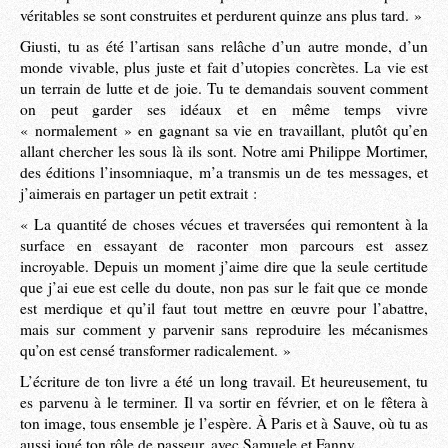
véritables se sont construites et perdurent quinze ans plus tard. »
Giusti, tu as été l’artisan sans relâche d’un autre monde, d’un
monde vivable, plus juste et fait d’utopies concrètes. La vie est
un terrain de lutte et de joie. Tu te demandais souvent comment
on peut garder ses idéaux et en même temps vivre
« normalement » en gagnant sa vie en travaillant, plutôt qu’en
allant chercher les sous là ils sont. Notre ami Philippe Mortimer,
des éditions l’insomniaque, m’a transmis un de tes messages, et
j’aimerais en partager un petit extrait :
« La quantité de choses vécues et traversées qui remontent à la
surface en essayant de raconter mon parcours est assez
incroyable. Depuis un moment j’aime dire que la seule certitude
que j’ai eue est celle du doute, non pas sur le fait que ce monde
est merdique et qu’il faut tout mettre en œuvre pour l’abattre,
mais sur comment y parvenir sans reproduire les mécanismes
qu’on est censé transformer radicalement. »
L’écriture de ton livre a été un long travail. Et heureusement, tu
es parvenu à le terminer. Il va sortir en février, et on le fêtera à
ton image, tous ensemble je l’espère. À Paris et à Sauve, où tu as
aussi joué ton rôle de passeur, avec Samuele et Fanny.