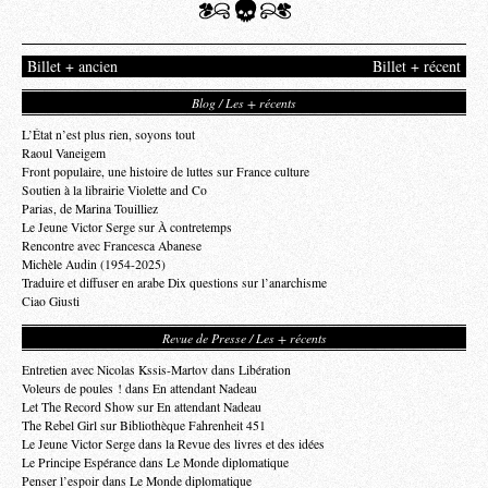
Billet + ancien
Billet + récent
Blog / Les + récents
L’État n’est plus rien, soyons tout
Raoul Vaneigem
Front populaire, une histoire de luttes sur France culture
Soutien à la librairie Violette and Co
Parias, de Marina Touilliez
Le Jeune Victor Serge sur À contretemps
Rencontre avec Francesca Abanese
Michèle Audin (1954-2025)
Traduire et diffuser en arabe Dix questions sur l’anarchisme
Ciao Giusti
Revue de Presse / Les + récents
Entretien avec Nicolas Kssis-Martov dans Libération
Voleurs de poules ! dans En attendant Nadeau
Let The Record Show sur En attendant Nadeau
The Rebel Girl sur Bibliothèque Fahrenheit 451
Le Jeune Victor Serge dans la Revue des livres et des idées
Le Principe Espérance dans Le Monde diplomatique
Penser l’espoir dans Le Monde diplomatique