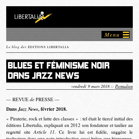
Menu
Le blog des
ÉDITIONS LIBERTALIA
BLUES ET FÉMINISME NOIR
DANS JAZZ NEWS
vendredi 9 mars 2018 ::
Permalien
de
— REVUE
PRESSE —
Dans
Jazz News
, février 2018.
« Piraterie, rock et lutte des classes » : tel était le tiercé initial des
éditions Libertalia, expliquait en 2012 son fondateur et taulier au
Article 11
regretté site
. Ce livre lui est fidèle, suggère le
traducteur dans une note introductive aussi brève que bienvenue.