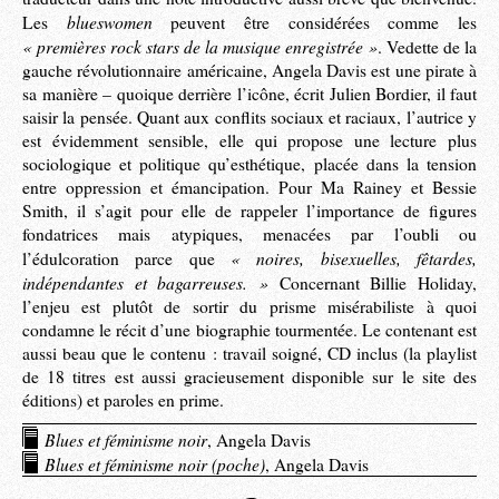
blueswomen
Les
peuvent être considérées comme les
« premières rock stars de la musique enregistrée »
. Vedette de la
gauche révolutionnaire américaine, Angela Davis est une pirate à
sa manière – quoique derrière l’icône, écrit Julien Bordier, il faut
saisir la pensée. Quant aux conflits sociaux et raciaux, l’autrice y
est évidemment sensible, elle qui propose une lecture plus
sociologique et politique qu’esthétique, placée dans la tension
entre oppression et émancipation. Pour Ma Rainey et Bessie
Smith, il s’agit pour elle de rappeler l’importance de figures
fondatrices mais atypiques, menacées par l’oubli ou
« noires, bisexuelles, fêtardes,
l’édulcoration parce que
indépendantes et bagarreuses. »
Concernant Billie Holiday,
l’enjeu est plutôt de sortir du prisme misérabiliste à quoi
condamne le récit d’une biographie tourmentée. Le contenant est
aussi beau que le contenu : travail soigné, CD inclus (la playlist
de 18 titres est aussi gracieusement disponible sur le site des
éditions) et paroles en prime.
Blues et féminisme noir
, Angela Davis
Blues et féminisme noir (poche)
, Angela Davis