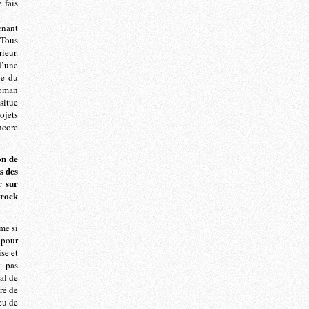
 fais
enant
. Tous
ieur.
d’une
ie du
roman
 situe
ojets
ncore
on de
s des
r sur
 rock
me si
 pour
se et
t pas
al de
tré de
eu de