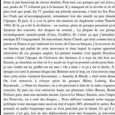
frime et pas beaucoup de choses derrière. Pour moi, ces groupes qui ont éclos 
aux punks de 77 n’étaient pas à la hauteur. Il y manquait de la révolte et ils ét
plus rock que punk. En 77, pendant ma période autonome, c’était les Sex Pisto
les Clash qui m’accompagnaient, notamment lors des manifs un peu chaud
l’époque. Et puis, il y a eu la grève des mineurs en Angleterre contre Thatch
1984. Et là, ça a été la révélation : en soutien, plein de groupes prenaient posi
faisaient des concerts, des disques de soutien… La plupart de ces group
revendiquaient anarcho-punk (Crass, Conflict). Et c’était ça que j’attendais
musique ET l’engagement. En rencontrant Annie Claude, qui était comme leur p
parole en France et qui traduisait les textes de Crass en français, j’ai eu envie de
un fanzine qui parlait de cette mouvance et dans lequel la copine apportai
interviews de ces groupes anglais. Le premier numéro s’est appelé
Dissiden
comme c’était l’époque de l’éclosion des fanzines, il a reçu un très bon acc
Ensuite, je cherchais un titre où il y aurait un A qu’on pourrait cercler pour faire
je suis tombé sur un graffiti sur un mur « On a faim » et ça a été le déclic. À 
époque est sorti le premier disque des Bérurier noir et hop, on s’est trouvés emp
dans cette scène vraiment foisonnante. « Anarchy & Muzik » était notre déma
On s’est retrouvés à côtoyer plein de groupes (Bérus, Ludwig, Koch
Raymonde…). Outre les fanzines, on a été plusieurs à faire de la radio, organise
concerts. Et puis on s’est retrouvés basés sur plusieurs villes (Rouen, Bord
Poitiers, puis, dans une moindre mesure, Lyon et Le Mans). Ensuite, sous l’impu
des Poitevins, on a sorti des disques… Nous mêlions vraiment notre engag
politique à une musique mais aussi un état d’esprit, DIY, alternatif et autres. Bo
pourrait en parler longtemps mais ce n’est peut-être pas le thème. Ce qu’il y
marrant, c’est que, lors de mes déplacements pour mes bouquins, je rencontre