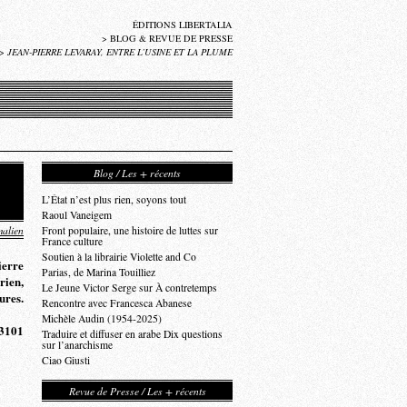
ÉDITIONS LIBERTALIA
>
BLOG & REVUE DE PRESSE
>
JEAN-PIERRE LEVARAY, ENTRE L’USINE ET LA PLUME
Blog / Les + récents
L’État n’est plus rien, soyons tout
Raoul Vaneigem
alien
Front populaire, une histoire de luttes sur
France culture
Soutien à la librairie Violette and Co
ierre
Parias, de Marina Touilliez
rien,
Le Jeune Victor Serge sur À contretemps
ures.
Rencontre avec Francesca Abanese
Michèle Audin (1954-2025)
93101
Traduire et diffuser en arabe Dix questions
sur l’anarchisme
Ciao Giusti
Revue de Presse / Les + récents