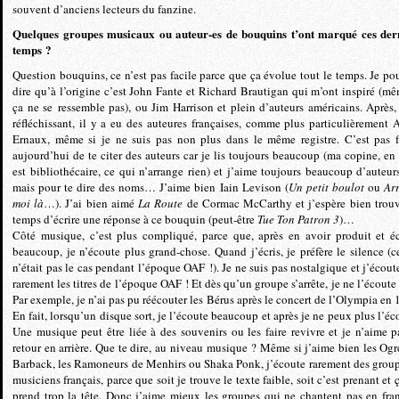
souvent d’anciens lecteurs du fanzine.
Quelques groupes musicaux ou auteur-es de bouquins t’ont marqué ces der
temps ?
Question bouquins, ce n’est pas facile parce que ça évolue tout le temps. Je pou
dire qu’à l’origine c’est John Fante et Richard Brautigan qui m’ont inspiré (mê
ça ne se ressemble pas), ou Jim Harrison et plein d’auteurs américains. Après,
réfléchissant, il y a eu des auteures françaises, comme plus particulièrement 
Ernaux, même si je ne suis pas non plus dans le même registre. C’est pas f
aujourd’hui de te citer des auteurs car je lis toujours beaucoup (ma copine, en 
est bibliothécaire, ce qui n’arrange rien) et j’aime toujours beaucoup d’auteur
mais pour te dire des noms… J’aime bien Iain Levison (
Un petit boulot
ou
Arr
moi là
…). J’ai bien aimé
La Route
de Cormac McCarthy et j’espère bien trouv
temps d’écrire une réponse à ce bouquin (peut-être
Tue Ton Patron 3
)…
Côté musique, c’est plus compliqué, parce que, après en avoir produit et é
beaucoup, je n’écoute plus grand-chose. Quand j’écris, je préfère le silence (c
n’était pas le cas pendant l’époque OAF !). Je ne suis pas nostalgique et j’écoute
rarement les titres de l’époque OAF ! Et dès qu’un groupe s’arrête, je ne l’écoute 
Par exemple, je n’ai pas pu réécouter les Bérus après le concert de l’Olympia en 
En fait, lorsqu’un disque sort, je l’écoute beaucoup et après je ne peux plus l’éco
Une musique peut être liée à des souvenirs ou les faire revivre et je n’aime p
retour en arrière. Que te dire, au niveau musique ? Même si j’aime bien les Ogr
Barback, les Ramoneurs de Menhirs ou Shaka Ponk, j’écoute rarement des group
musiciens français, parce que soit je trouve le texte faible, soit c’est prenant et
prend trop la tête. Donc j’aime mieux les groupes qui ne chantent pas en fran