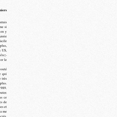
niers
rrais
me si
 en y
Annie
acile
plus,
s US,
êtez-
er le
couté
e qui
 très
plus.
1989.
uter.
as ce
es de
es et
 ça me
çais.