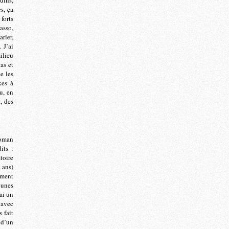
uins,
s, ça
forts
asso,
arler,
 J’ai
ilieu
as et
e les
xes à
u, en
, des
roman
its :
toire
 ans)
ement
eunes
’ai un
e avec
 fait
 d’un