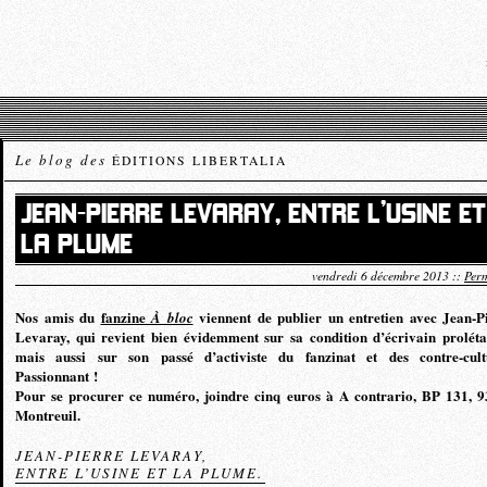
Le blog des
ÉDITIONS LIBERTALIA
JEAN-PIERRE LEVARAY, ENTRE L’USINE ET
LA PLUME
vendredi 6 décembre 2013 ::
Perm
Nos amis du
fanzine
viennent de publier un entretien avec Jean-P
À bloc
Levaray, qui revient bien évidemment sur sa condition d’écrivain proléta
mais aussi sur son passé d’activiste du fanzinat et des contre-cult
Passionnant !
Pour se procurer ce numéro, joindre cinq euros à A contrario, BP 131, 
Montreuil.
JEAN-PIERRE LEVARAY,
ENTRE L’USINE ET LA PLUME.