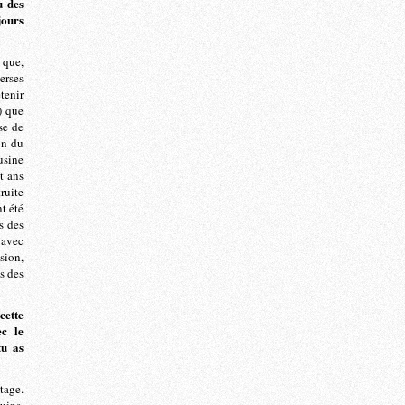
u des
jours
 que,
erses
tenir
) que
se de
on du
usine
t ans
truite
t été
s des
 avec
sion,
ts des
cette
ec le
tu as
tage.