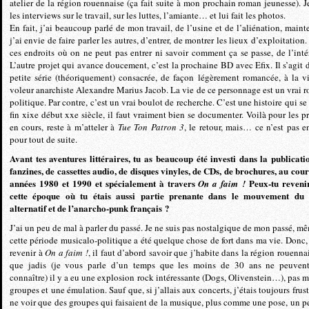
atelier de la région rouennaise (ça fait suite à mon prochain roman jeunesse). Je
les interviews sur le travail, sur les luttes, l’amiante… et lui fait les photos.
En fait, j’ai beaucoup parlé de mon travail, de l’usine et de l’aliénation, maint
j’ai envie de faire parler les autres, d’entrer, de montrer les lieux d’exploitation
ces endroits où on ne peut pas entrer ni savoir comment ça se passe, de l’intér
L’autre projet qui avance doucement, c’est la prochaine BD avec Efix. Il s’agit 
petite série (théoriquement) consacrée, de façon légèrement romancée, à la v
voleur anarchiste Alexandre Marius Jacob. La vie de ce personnage est un vrai 
politique. Par contre, c’est un vrai boulot de recherche. C’est une histoire qui se
fin xixe début xxe siècle, il faut vraiment bien se documenter. Voilà pour les pr
en cours, reste à m’atteler à
Tue Ton Patron 3
, le retour, mais… ce n’est pas e
pour tout de suite.
Avant tes aventures littéraires, tu as beaucoup été investi dans la publicati
fanzines, de cassettes audio, de disques vinyles, de CDs, de brochures, au cour
années 1980 et 1990 et spécialement à travers
Peux-tu reveni
On a faim !
cette époque où tu étais aussi partie prenante dans le mouvement du
alternatif et de l’anarcho-punk français ?
J’ai un peu de mal à parler du passé. Je ne suis pas nostalgique de mon passé, mê
cette période musicalo-politique a été quelque chose de fort dans ma vie. Donc,
revenir à
On a faim !
, il faut d’abord savoir que j’habite dans la région rouennai
que jadis (je vous parle d’un temps que les moins de 30 ans ne peuven
connaître) il y a eu une explosion rock intéressante (Dogs, Olivenstein…), pas m
groupes et une émulation. Sauf que, si j’allais aux concerts, j’étais toujours frus
ne voir que des groupes qui faisaient de la musique, plus comme une pose, un p