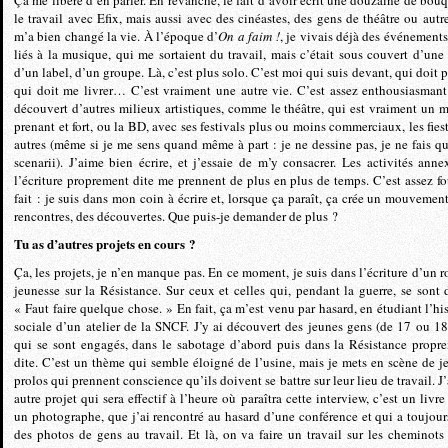
Ça me libère d’en parler. En revanche, le fait d’avoir écrit une douzaine de bouq
le travail avec Efix, mais aussi avec des cinéastes, des gens de théâtre ou autre
m’a bien changé la vie. À l’époque d’
On a faim !
, je vivais déjà des événements 
liés à la musique, qui me sortaient du travail, mais c’était sous couvert d’une 
d’un label, d’un groupe. Là, c’est plus solo. C’est moi qui suis devant, qui doit p
qui doit me livrer… C’est vraiment une autre vie. C’est assez enthousiasmant.
découvert d’autres milieux artistiques, comme le théâtre, qui est vraiment un m
prenant et fort, ou la BD, avec ses festivals plus ou moins commerciaux, les fiest
autres (même si je me sens quand même à part : je ne dessine pas, je ne fais qu
scenarii). J’aime bien écrire, et j’essaie de m’y consacrer. Les activités anne
l’écriture proprement dite me prennent de plus en plus de temps. C’est assez fo
fait : je suis dans mon coin à écrire et, lorsque ça paraît, ça crée un mouvement
rencontres, des découvertes. Que puis-je demander de plus ?
Tu as d’autres projets en cours ?
Ça, les projets, je n’en manque pas. En ce moment, je suis dans l’écriture d’un 
jeunesse sur la Résistance. Sur ceux et celles qui, pendant la guerre, se sont d
« Faut faire quelque chose. » En fait, ça m’est venu par hasard, en étudiant l’his
sociale d’un atelier de la SNCF. J’y ai découvert des jeunes gens (de 17 ou 18
qui se sont engagés, dans le sabotage d’abord puis dans la Résistance propr
dite. C’est un thème qui semble éloigné de l’usine, mais je mets en scène de j
prolos qui prennent conscience qu’ils doivent se battre sur leur lieu de travail. J
autre projet qui sera effectif à l’heure où paraîtra cette interview, c’est un livr
un photographe, que j’ai rencontré au hasard d’une conférence et qui a toujours
des photos de gens au travail. Et là, on va faire un travail sur les cheminots