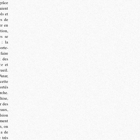
grâce
aient
ls et
es de
er en
tion,
es se
 : la
orte-
 faire
t des
ce
et
ueil.
 Anar,
cette
ortés
rche.
ise,
r des
eaux,
lsion
ement
n, on
 a de
 très