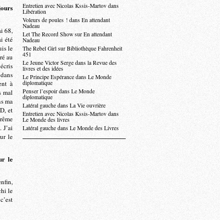
Entretien avec Nicolas Kssis-Martov dans
jours
Libération
Voleurs de poules ! dans En attendant
Nadeau
i 68,
Let The Record Show sur En attendant
i été
Nadeau
uis le
The Rebel Girl sur Bibliothèque Fahrenheit
451
ré au
Le Jeune Victor Serge dans la Revue des
écris
livres et des idées
 dans
Le Principe Espérance dans Le Monde
ent à
diplomatique
Penser l’espoir dans Le Monde
s mal
diplomatique
ns ma
Latéral gauche dans La Vie ouvrière
D, et
Entretien avec Nicolas Kssis-Martov dans
trême
Le Monde des livres
. J’ai
Latéral gauche dans Le Monde des Livres
ur le
r le
nfin,
chi le
c’est