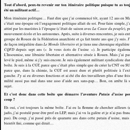
Tout d’abord, peux-tu revenir sur ton itinéraire politique puisque tu as tou
été un militant actif…
Mon itinéraire politique… Faut dire que j’ai commencé tôt, ayant 12 ans en Ma
c’était une époque où l’engagement politique allait de soi. Pour faire simple, j’a
attiré par les maoïstes à l’époque (c’était de saison avec
La Cause du peuple
), p
mouvement écolo et les autonomes. Après, suite à diverses rencontres, je suis ent
groupe de Rouen de la Fédération anarchiste et ça fait trente ans que j’y suis. J’
de façon irrégulière dans
Le Monde libertaire
et je tiens une chronique régulière
CQFD
depuis sept ans (« Je vous écris de l’usine »). Je participe égalem
L’Insoumise, une librairie libertaire et alternative située à Rouen. Mais j’ai pa
levé le pied, même si j’y suis encore. Je suis également militant syndicaliste da
boîte. Je suis à la CGT, parce que c’était plus simple que de créer la CNT ou SU
parce que, dans la chimie, la CGT est assez dure et plutôt politisée à l’ex
gauche. J’y ai eu diverses fonctions et ai été élu des travailleurs plus d’une fois
milité aussi pas mal dans une asso d’aide aux sans-pap… Bon, on arrête là s
sujet.
Et c’est donc dans cette boîte que démarre l’aventure
pou
Putain d’usine
coup ?
Eh oui, c’est toujours la même boîte. J’ai eu la flemme de chercher ailleurs (e
jadis, j’ai postulé pour être prof en LEP, mais j’ai vu la galère et je n’ai pas fran
pas). Du coup, j’ai passé près de quarante ans dans cette putain d’usine, mais 
bientôt fini, comme qui dirait…