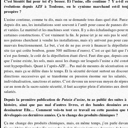
C’est bientôt fini pour toi d’y bosser. Et l’usine, elle continue ? Y a-t-il e
évolutions depuis AZF à Toulouse, ou le cynisme marchand est-il tou
prospère ?
L’usine continue, comme tu dis, mais on se demande tous dans quel état. Parce
depuis dix ans, les installations sont souvent à l’arrêt pour cause de pannes div
et variées. Le matériel et les machines sont vieux. Il y a des échafaudages pour re
certaines constructions. C’est vraiment la fin. Je pense (et je ne suis pas le seul
nos patrons cherchent à vendre les installations, mais n’y arrivent pas pour cau
mauvais fonctionnement. Le but, c’est de ne pas avoir à financer la dépolluti
site (ce qui coûte bonbon, genre 500 millions d’euros). C’est ce qui fait que l’
n’est pas fermée, le coût de la dépollution étant élevé. Faut dire que, depuis cen
que l’usine existe, les sols, mais aussi les étangs sur lesquels l’usine a été cons
sont hyperpollués. Quant à l’après-AZF… Pas mal de mesures de sécurisation on
prises, mais ça se délite dans le temps. Et la sécurité devient surtout un discour
directions successives qui se transforme en pression énorme sur les salariés,
individualisation, sanctions et autres. C’est devenu un nouveau moyen de répres
car au nom de la sacro-sainte sécurité, il faut accepter plein d’atteintes aux droi
salariés.
Depuis la première publication de
, tu as publié des suites à 
Putain d’usine
histoire, ainsi que pas mal d’autres livres, et des bandes dessinées av
dessinateur Efix… Comment vois-tu tout ce travail ou cette passion que 
développés ces dernières années. Ça te change des produits chimiques ?
Ça me change des produits chimiques, mais, en même temps, j’en parle davan