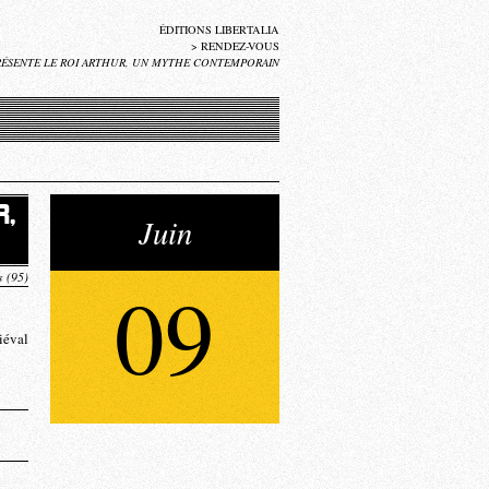
ÉDITIONS LIBERTALIA
>
RENDEZ-VOUS
RÉSENTE LE ROI ARTHUR, UN MYTHE CONTEMPORAIN
R,
Juin
s (95)
09
iéval