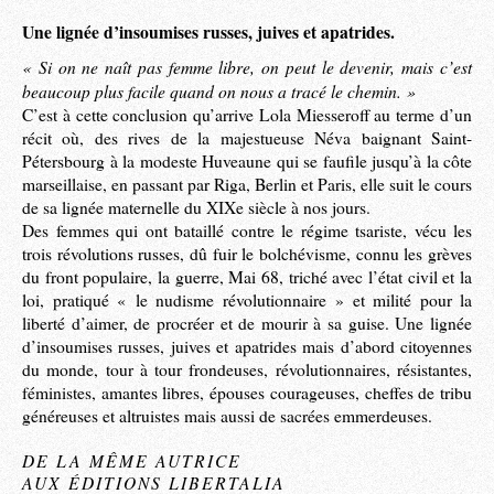
Une lignée d’insoumises russes, juives et apatrides.
« Si on ne naît pas femme libre, on peut le devenir, mais c’est
beaucoup plus facile quand on nous a tracé le chemin. »
C’est à cette conclusion qu’arrive Lola Miesseroff au terme d’un
récit où, des rives de la majestueuse Néva baignant Saint-
Pétersbourg à la modeste Huveaune qui se faufile jusqu’à la côte
marseillaise, en passant par Riga, Berlin et Paris, elle suit le cours
de sa lignée maternelle du XIXe siècle à nos jours.
Des femmes qui ont bataillé contre le régime tsariste, vécu les
trois révolutions russes, dû fuir le bolchévisme, connu les grèves
du front populaire, la guerre, Mai 68, triché avec l’état civil et la
loi, pratiqué « le nudisme révolutionnaire » et milité pour la
liberté d’aimer, de procréer et de mourir à sa guise. Une lignée
d’insoumises russes, juives et apatrides mais d’abord citoyennes
du monde, tour à tour frondeuses, révolutionnaires, résistantes,
féministes, amantes libres, épouses courageuses, cheffes de tribu
généreuses et altruistes mais aussi de sacrées emmerdeuses.
DE LA MÊME AUTRICE
AUX ÉDITIONS LIBERTALIA