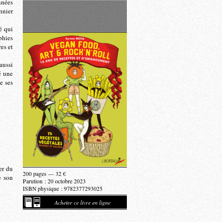
nnées
nnier
é qui
aphies
es et
aussi
é une
e ses
er du
200 pages — 32 €
e son
Parution : 20 octobre 2023
ISBN physique : 9782377293025
Acheter ce livre en ligne