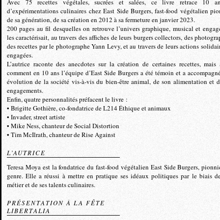
Avec 75 recettes végétales, sucrées et salées, ce livre retrace 10 a
d’expérimentations culinaires chez East Side Burgers, fast-food végétalien pio
de sa génération, de sa création en 2012 à sa fermeture en janvier 2023.
200 pages au fil desquelles on retrouve l’univers graphique, musical et engag
les caractérisait, au travers des affiches de leurs burgers collectors, des photogr
des recettes par le photographe Yann Levy, et au travers de leurs actions solidair
engagées.
L’autrice raconte des anecdotes sur la création de certaines recettes, mais 
comment en 10 ans l’équipe d’East Side Burgers a été témoin et a accompagn
évolution de la société vis-à-vis du bien-être animal, de son alimentation et d
engagements.
Enfin, quatre personnalités préfacent le livre :
• Brigitte Gothière, co-fondatrice de L214 Éthique et animaux
• Invader, street artiste
• Mike Ness, chanteur de Social Distortion
• Tim McIlrath, chanteur de Rise Against
L’AUTRICE
Teresa Moya est la fondatrice du fast-food végétalien East Side Burgers, pionni
genre. Elle a réussi à mettre en pratique ses idéaux politiques par le biais d
métier et de ses talents culinaires.
PRÉSENTATION À LA FÊTE
LIBERTALIA