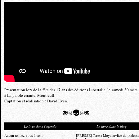
Présentation lors de la fête des 17 ans des éditions Libertalia, le samedi 30 mars
à La parole errante, Montreuil.
Captation et réalisation : David Even.
Le livre dans l'agenda
Le livre dans le blog
Aucun rendez-vous à venir.
[PRESSE] Teresa Moya invitée du podcast