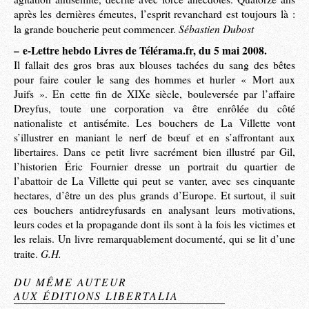
après les dernières émeutes, l’esprit revanchard est toujours là :
Sébastien Dubost
la grande boucherie peut commencer.
–
e-Lettre hebdo Livres de Télérama.fr, du 5 mai 2008.
Il fallait des gros bras aux blouses tachées du sang des bêtes
pour faire couler le sang des hommes et hurler « Mort aux
Juifs ». En cette fin de XIXe siècle, bouleversée par l’affaire
Dreyfus, toute une corporation va être enrôlée du côté
nationaliste et antisémite. Les bouchers de La Villette vont
s’illustrer en maniant le nerf de bœuf et en s’affrontant aux
libertaires. Dans ce petit livre sacrément bien illustré par Gil,
l’historien Éric Fournier dresse un portrait du quartier de
l’abattoir de La Villette qui peut se vanter, avec ses cinquante
hectares, d’être un des plus grands d’Europe. Et surtout, il suit
ces bouchers antidreyfusards en analysant leurs motivations,
leurs codes et la propagande dont ils sont à la fois les victimes et
les relais. Un livre remarquablement documenté, qui se lit d’une
G.H.
traite.
DU MÊME AUTEUR
AUX ÉDITIONS LIBERTALIA