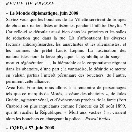
REVUE DE PRESSE
–
Le Monde diplomatique, juin 2008
Saviez-vous que les bouchers de La Villette servirent de troupes
de choc aux nationalistes antisémites pendant l’affaire Dreyfus ?
Car celle-ci se déroulait aussi bien dans les prétoires et les salles
de rédaction que dans la rue. Là s’affrontaient les diverses
factions antidreyfusardes, les anarchistes et les allemanistes, et
les hommes du préfet Louis Lépine. La fascination des
nationalistes pour la force physique, la symbolique du sang —
mort et régénération —, la hiérarchie et le corporatisme régnant
dans les abattoirs, d’une part ; la vantardise, le désir de se mettre
en valeur, parfois l’intérêt pécuniaire des bouchers, de l’autre,
permirent cette alliance.
Avec Éric Fournier, nous allons à la rencontre de personnages
tels que ce marquis de Morès, « césar des abattoirs », de Jules
Guérin, agitateur vénal, et d’événements proches de la farce (Fort
Chabrol) ou plus inquiétants comme l’émeute du 20 août 1899,
qui fit vaciller la République. « Mort aux vaches ! », criaient
Pascal Bedos
alors les bouchers en chargeant la police...
–
CQFD, # 57, juin 2008