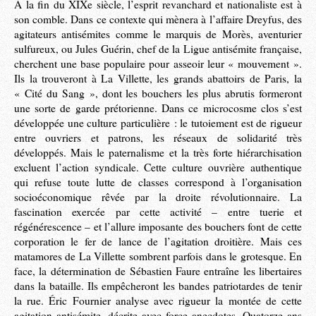
À la fin du XIXe siècle, l’esprit revanchard et nationaliste est à
son comble. Dans ce contexte qui mènera à l’affaire Dreyfus, des
agitateurs antisémites comme le marquis de Morès, aventurier
sulfureux, ou Jules Guérin, chef de la Ligue antisémite française,
cherchent une base populaire pour asseoir leur « mouvement ».
Ils la trouveront à La Villette, les grands abattoirs de Paris, la
« Cité du Sang », dont les bouchers les plus abrutis formeront
une sorte de garde prétorienne. Dans ce microcosme clos s’est
développée une culture particulière : le tutoiement est de rigueur
entre ouvriers et patrons, les réseaux de solidarité très
développés. Mais le paternalisme et la très forte hiérarchisation
excluent l’action syndicale. Cette culture ouvrière authentique
qui refuse toute lutte de classes correspond à l’organisation
socioéconomique rêvée par la droite révolutionnaire. La
fascination exercée par cette activité – entre tuerie et
régénérescence – et l’allure imposante des bouchers font de cette
corporation le fer de lance de l’agitation droitière. Mais ces
matamores de La Villette sombrent parfois dans le grotesque. En
face, la détermination de Sébastien Faure entraîne les libertaires
dans la bataille. Ils empêcheront les bandes patriotardes de tenir
la rue. Éric Fournier analyse avec rigueur la montée de cette
agitation antisémite, décrite avec force anecdotes. Quatorze ans