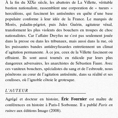
À la fin du XIXe siècle, les abattoirs de La Villette, véritable
bastion nationaliste, rassemblent une corporation de « tueurs »
herculéens, qui fascinent les antisémites en quête d’une base
populaire conforme à leur idée de la France. Le marquis de
Morès, paladin-pégriot, puis Jules Guérin, agitateur vénal,
transforment les plus violents des bouchers en troupes de choc
nationalistes. Car l’affaire Dreyfus ne s’est pas seulement jouée
dans la presse ou dans les tribunaux, mais aussi dans la rue, où
les puissantes bandes antidreyfusardes entretiennent un climat
d’agitation permanente. À ce jeu, ceux de la Villette fascinent ou
effraient. Ils sont aussi tournés en ridicule par leurs plus
dangereux adversaires, les anarchistes de Sébastien Faure. Avec
ces vaniteux bouchers, spécialistes du sang et de l’esbroufe, nous
pénétrons au cœur de l’agitation antisémite, dans sa réalité et ses
coulisses, où l’ignoble côtoie le grotesque.
L’AUTEUR
Éric Fournier
Agrégé et docteur en histoire,
est maître de
Paris en
conférences en histoire à Paris-I Sorbonne. Il a publié
ruines
aux éditions Imago (2008).