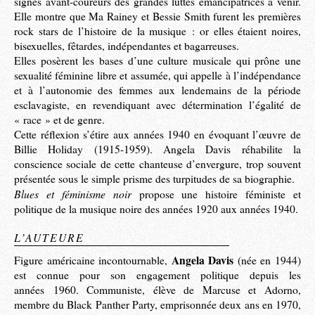
signes avant-coureurs des grandes luttes émancipatrices à venir.
Elle montre que Ma Rainey et Bessie Smith furent les premières
rock stars de l’histoire de la musique : or elles étaient noires,
bisexuelles, fêtardes, indépendantes et bagarreuses.
Elles posèrent les bases d’une culture musicale qui prône une
sexualité féminine libre et assumée, qui appelle à l’indépendance
et à l’autonomie des femmes aux lendemains de la période
esclavagiste, en revendiquant avec détermination l’égalité de
« race » et de genre.
Cette réflexion s’étire aux années 1940 en évoquant l’œuvre de
Billie Holiday (1915-1959). Angela Davis réhabilite la
conscience sociale de cette chanteuse d’envergure, trop souvent
présentée sous le simple prisme des turpitudes de sa biographie.
Blues et féminisme noir
propose une histoire féministe et
politique de la musique noire des années 1920 aux années 1940.
L’AUTEURE
Angela Davis
Figure américaine incontournable,
(née en 1944)
est connue pour son engagement politique depuis les
années 1960. Communiste, élève de Marcuse et Adorno,
membre du Black Panther Party, emprisonnée deux ans en 1970,