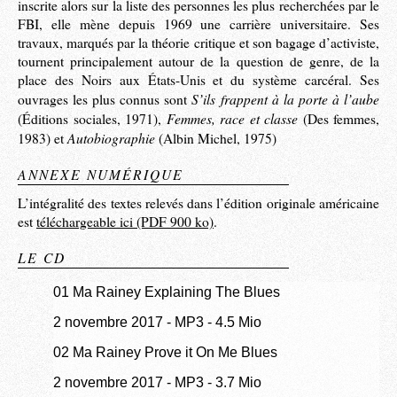
inscrite alors sur la liste des personnes les plus recherchées par le
FBI, elle mène depuis 1969 une carrière universitaire. Ses
travaux, marqués par la théorie critique et son bagage d’activiste,
tournent principalement autour de la question de genre, de la
place des Noirs aux États-Unis et du système carcéral. Ses
S’ils frappent à la porte à l’aube
ouvrages les plus connus sont
Femmes, race et classe
(Éditions sociales, 1971),
(Des femmes,
Autobiographie
1983) et
(Albin Michel, 1975)
ANNEXE NUMÉRIQUE
L’intégralité des textes relevés dans l’édition originale américaine
est
téléchargeable ici (PDF 900 ko)
.
LE CD
01 Ma Rainey Explaining The Blues
2 novembre 2017
-
MP3
-
4.5 Mio
02 Ma Rainey Prove it On Me Blues
2 novembre 2017
-
MP3
-
3.7 Mio