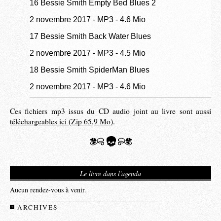
16 Bessie Smith Empty Bed Blues 2
2 novembre 2017
-
MP3
-
4.6 Mio
17 Bessie Smith Back Water Blues
2 novembre 2017
-
MP3
-
4.5 Mio
18 Bessie Smith SpiderMan Blues
2 novembre 2017
-
MP3
-
4.6 Mio
Ces fichiers mp3 issus du CD audio joint au livre sont aussi
téléchargeables ici (Zip 65,9 Mo)
.
Le livre dans l'agenda
Aucun rendez-vous à venir.
ARCHIVES