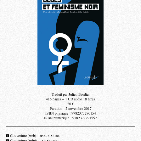
Traduit par Julien Bordier
416 pages + 1 CD audio 18 titres
20 €
Parution : 2 novembre 2017
ISBN physique : 9782377290154
ISBN numérique : 9782377291557
Couverture (web)
– JPEG 215.3 kio
Couverture (print)
– PDF 58.9 kio