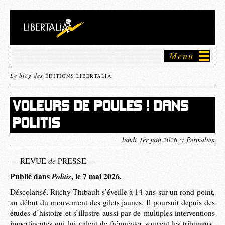
Menu
Le blog des
ÉDITIONS LIBERTALIA
VOLEURS DE POULES ! DANS
POLITIS
lundi 1er juin 2026 ::
Permalien
de
— REVUE
PRESSE —
Publié dans
Politis
, le 7 mai 2026.
Déscolarisé, Ritchy Thibault s’éveille à 14 ans sur un rond-point,
au début du mouvement des gilets jaunes. Il poursuit depuis des
études d’histoire et s’illustre aussi par de multiples interventions
impertinentes qui lui valent de fréquenter souvent les tribunaux.