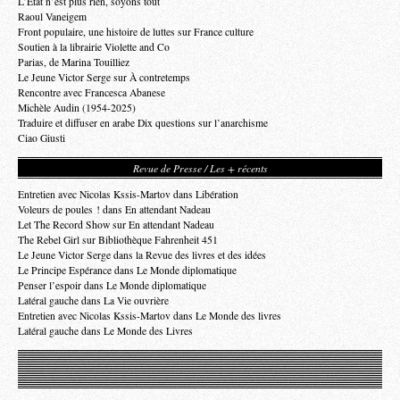
L’État n’est plus rien, soyons tout
Raoul Vaneigem
Front populaire, une histoire de luttes sur France culture
Soutien à la librairie Violette and Co
Parias, de Marina Touilliez
Le Jeune Victor Serge sur À contretemps
Rencontre avec Francesca Abanese
Michèle Audin (1954-2025)
Traduire et diffuser en arabe Dix questions sur l’anarchisme
Ciao Giusti
Revue de Presse / Les + récents
Entretien avec Nicolas Kssis-Martov dans Libération
Voleurs de poules ! dans En attendant Nadeau
Let The Record Show sur En attendant Nadeau
The Rebel Girl sur Bibliothèque Fahrenheit 451
Le Jeune Victor Serge dans la Revue des livres et des idées
Le Principe Espérance dans Le Monde diplomatique
Penser l’espoir dans Le Monde diplomatique
Latéral gauche dans La Vie ouvrière
Entretien avec Nicolas Kssis-Martov dans Le Monde des livres
Latéral gauche dans Le Monde des Livres