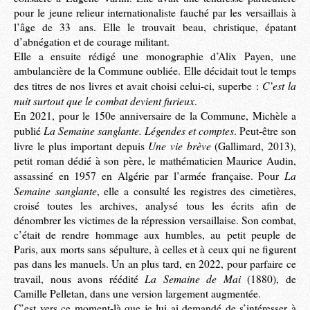
pour le jeune relieur internationaliste fauché par les versaillais à
l’âge de 33 ans. Elle le trouvait beau, christique, épatant
d’abnégation et de courage militant.
Elle a ensuite rédigé une monographie d’Alix Payen, une
ambulancière de la Commune oubliée. Elle décidait tout le temps
C’est la
des titres de nos livres et avait choisi celui-ci, superbe :
nuit surtout que le combat devient furieux
.
En 2021, pour le 150e anniversaire de la Commune, Michèle a
La Semaine sanglante. Légendes et comptes
publié
. Peut-être son
Une vie brève
livre le plus important depuis
(Gallimard, 2013),
petit roman dédié à son père, le mathématicien Maurice Audin,
La
assassiné en 1957 en Algérie par l’armée française. Pour
Semaine sanglante
, elle a consulté les registres des cimetières,
croisé toutes les archives, analysé tous les écrits afin de
dénombrer les victimes de la répression versaillaise. Son combat,
c’était de rendre hommage aux humbles, au petit peuple de
Paris, aux morts sans sépulture, à celles et à ceux qui ne figurent
pas dans les manuels. Un an plus tard, en 2022, pour parfaire ce
La Semaine de Mai
travail, nous avons réédité
(1880), de
Camille Pelletan, dans une version largement augmentée.
C’est vers ce moment-là que je lui ai demandé de s’intéresser à