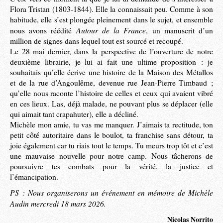
Flora Tristan (1803-1844). Elle la connaissait peu. Comme à son
habitude, elle s’est plongée pleinement dans le sujet, et ensemble
Autour de la France
nous avons réédité
, un manuscrit d’un
million de signes dans lequel tout est sourcé et recoupé.
Le 28 mai dernier, dans la perspective de l’ouverture de notre
deuxième librairie, je lui ai fait une ultime proposition : je
souhaitais qu’elle écrive une histoire de la Maison des Métallos
et de la rue d’Angoulême, devenue rue Jean-Pierre Timbaud ;
qu’elle nous raconte l’histoire de celles et ceux qui avaient vibré
en ces lieux. Las, déjà malade, ne pouvant plus se déplacer (elle
qui aimait tant crapahuter), elle a décliné.
Michèle mon amie, tu vas me manquer. J’aimais ta rectitude, ton
petit côté autoritaire dans le boulot, ta franchise sans détour, ta
joie également car tu riais tout le temps. Tu meurs trop tôt et c’est
une mauvaise nouvelle pour notre camp. Nous tâcherons de
poursuivre tes combats pour la vérité, la justice et
l’émancipation.
PS : Nous organiserons un événement en mémoire de Michèle
Audin mercredi 18 mars 2026.
Nicolas Norrito