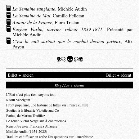
La Semaine sanglante
, Michèle Audin
La Semaine de Mai
, Camille Pelletan
Autour de la France
, Flora Tristan
Eugène Varlin, ouvrier relieur 1839-1871
, Présenté par
Michèle Audin
C’est la nuit surtout que le combat devient furieux
, Alix
Payen
Billet + ancien
Billet + récent
Blog / Les + récents
L’État n’est plus rien, soyons tout
Raoul Vaneigem
Front populaire, une histoire de luttes sur France culture
Soutien à la librairie Violette and Co
Parias, de Marina Touilliez
Le Jeune Victor Serge sur À contretemps
Rencontre avec Francesca Abanese
Michèle Audin (1954-2025)
Traduire et diffuser en arabe Dix questions sur l’anarchisme