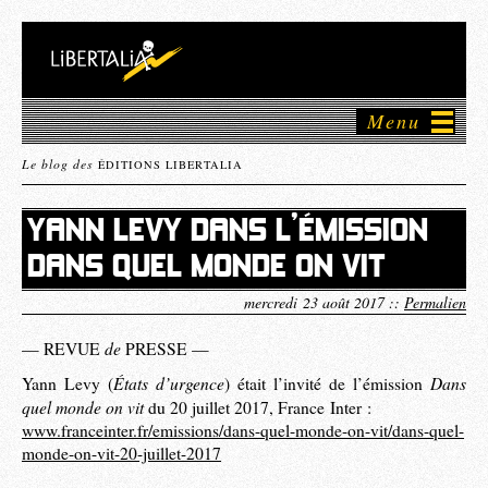
Menu
Le blog des
ÉDITIONS LIBERTALIA
YANN LEVY DANS L’ÉMISSION
DANS QUEL MONDE ON VIT
mercredi 23 août 2017 ::
Permalien
de
— REVUE
PRESSE —
États d’urgence
Dans
Yann Levy (
) était l’invité de l’émission
quel monde on vit
du 20 juillet 2017, France Inter :
www.franceinter.fr/emissions/dans-quel-monde-on-vit/dans-quel-
monde-on-vit-20-juillet-2017