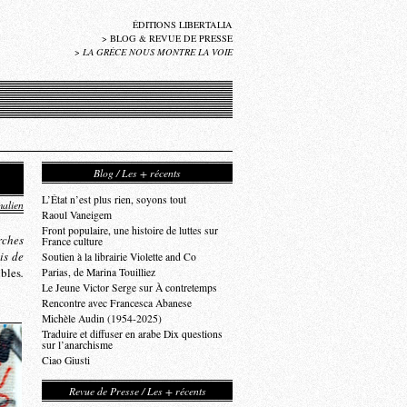
ÉDITIONS LIBERTALIA
>
BLOG & REVUE DE PRESSE
>
LA GRÈCE NOUS MONTRE LA VOIE
Blog / Les + récents
L’État n’est plus rien, soyons tout
alien
Raoul Vaneigem
Front populaire, une histoire de luttes sur
rches
France culture
is de
Soutien à la librairie Violette and Co
ibles
.
Parias, de Marina Touilliez
Le Jeune Victor Serge sur À contretemps
Rencontre avec Francesca Abanese
Michèle Audin (1954-2025)
Traduire et diffuser en arabe Dix questions
sur l’anarchisme
Ciao Giusti
Revue de Presse / Les + récents